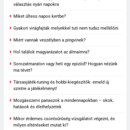
választás nyári napokra
Miket ültess napos kertbe?
Gyakori virágfajták melyekkel tuti nem tudsz mellélőni
Miért vannak veszélyben a pingvinek?
Hol találok magyarázatot az álmaimra?
5
Sorozatmaraton vagy heti egy epizód? Hogyan nézünk
Visszatérő álmok: miért jelenhet
ma tévét?
meg ugyanaz a történet újra és
újra?
MINDENNAPOK
Társasjáték-tuning és hobbi-kiegészítők: emeld új
szintre a játékélményt!
6
Mozgásszervi panaszok a mindennapokban – okok,
Travertin burkolat időtállósága,
hatások és élethelyzetek
miért nem megy ki a divatból?
Mikor érdemes csontsűrűség vizsgálatot végezni, és
OTTHON
milyen eltéréseket mutat ki?