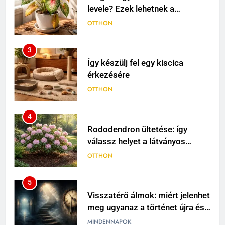
levele? Ezek lehetnek a
leggyakoribb okok
OTTHON
3
Így készülj fel egy kiscica
érkezésére
OTTHON
4
Rododendron ültetése: így
válassz helyet a látványos
virágzáshoz
OTTHON
5
Visszatérő álmok: miért jelenhet
meg ugyanaz a történet újra és
újra?
MINDENNAPOK