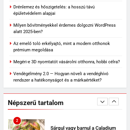
7
Drénlemez és hőszigetelés: a hosszú távú
Skechers szandál gyerekeknek:
épületvédelem alapjai
könnyű, kényelmes választás
Milyen bővítményekkel érdemes dolgozni WordPress
nyári napokra
VÁSÁRLÁS
alatt 2025-ben?
Az emelő toló erkélyajtó, mint a modern otthonok
8
prémium megoldása
Miket ültess napos kertbe?
Megéri-e 3D nyomtatót vásárolni otthonra, hobbi célra?
OTTHON
Vendégélmény 2.0 — Hogyan növeli a vendéghívó
rendszer a hatékonyságot és a márkaértéket?
1
Mit jelenthet, ha álmodban
kiesik a fogad?
Népszerű tartalom
MINDENNAPOK
2
Sárgul vagy barnul a Caladium