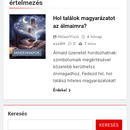
értelmezés
Hol találok magyarázatot
az álmaimra?
MűsorVízió
4 hónap
ezelőtt
0
7 mins
Álmaid üzenetet hordozhatnak:
MINDENNAPOK
szimbólumaik megértésével
közelebb kerülhetsz
önmagadhoz. Fedezd fel, hol
találsz hiteles magyarázatokat!
Érdekel
Keresés
KERESÉS