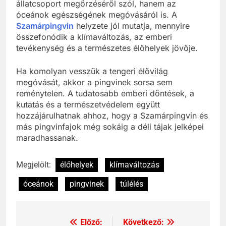
állatcsoport megőrzéséről szól, hanem az
óceánok egészségének megóvásáról is. A
Szamárpingvin
helyzete jól mutatja, mennyire
összefonódik a klímaváltozás, az emberi
tevékenység és a természetes élőhelyek jövője.
Ha komolyan vesszük a tengeri élővilág
megóvását, akkor a pingvinek sorsa sem
reménytelen. A tudatosabb emberi döntések, a
kutatás és a természetvédelem együtt
hozzájárulhatnak ahhoz, hogy a Szamárpingvin és
más pingvinfajok még sokáig a déli tájak jelképei
maradhassanak.
Megjelölt:
élőhelyek
klímaváltozás
óceánok
pingvinek
túlélés
Előző:
Következő:
Bejegyzés