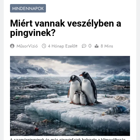
MINDENNAPOK
Miért vannak veszélyben a
pingvinek?
0
MűsorVízió
4 Hónap Ezelőtt
8 Mins
A szamárpingvinek és más pingvinfajok helyzete a klímaváltozás