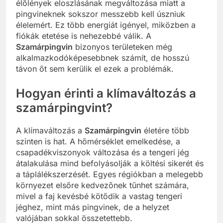
élőlények eloszlásának megváltozása miatt a
pingvineknek sokszor messzebb kell úszniuk
élelemért. Ez több energiát igényel, miközben a
fiókák etetése is nehezebbé válik. A
Szamárpingvin
bizonyos területeken még
alkalmazkodóképesebbnek számít, de hosszú
távon őt sem kerülik el ezek a problémák.
Hogyan érinti a klímaváltozás a
szamárpingvint?
A klímaváltozás a
Szamárpingvin
életére több
szinten is hat. A hőmérséklet emelkedése, a
csapadékviszonyok változása és a tengeri jég
átalakulása mind befolyásolják a költési sikerét és
a táplálékszerzését. Egyes régiókban a melegebb
környezet elsőre kedvezőnek tűnhet számára,
mivel a faj kevésbé kötődik a vastag tengeri
jéghez, mint más pingvinek, de a helyzet
valójában sokkal összetettebb.