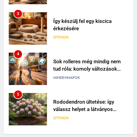
4
Sok rolleres még mindig nem
tud róla: komoly változások
jöhetnek a közlekedési
MINDENNAPOK
szabályokban
5
Rododendron ültetése: így
válassz helyet a látványos
virágzáshoz
OTTHON
6
Visszatérő álmok: miért jelenhet
meg ugyanaz a történet újra és
újra?
MINDENNAPOK
7