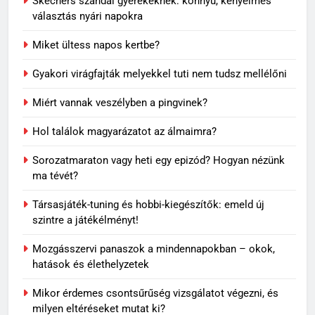
Skechers szandál gyerekeknek: könnyű, kényelmes
5
választás nyári napokra
Rododendron ültetése: így
Miket ültess napos kertbe?
válassz helyet a látványos
virágzáshoz
OTTHON
Gyakori virágfajták melyekkel tuti nem tudsz mellélőni
Miért vannak veszélyben a pingvinek?
6
Visszatérő álmok: miért jelenhet
Hol találok magyarázatot az álmaimra?
meg ugyanaz a történet újra és
újra?
MINDENNAPOK
Sorozatmaraton vagy heti egy epizód? Hogyan nézünk
ma tévét?
7
Társasjáték-tuning és hobbi-kiegészítők: emeld új
Travertin burkolat időtállósága,
szintre a játékélményt!
miért nem megy ki a divatból?
Mozgásszervi panaszok a mindennapokban – okok,
OTTHON
hatások és élethelyzetek
8
Mikor érdemes csontsűrűség vizsgálatot végezni, és
Skechers szandál gyerekeknek:
milyen eltéréseket mutat ki?