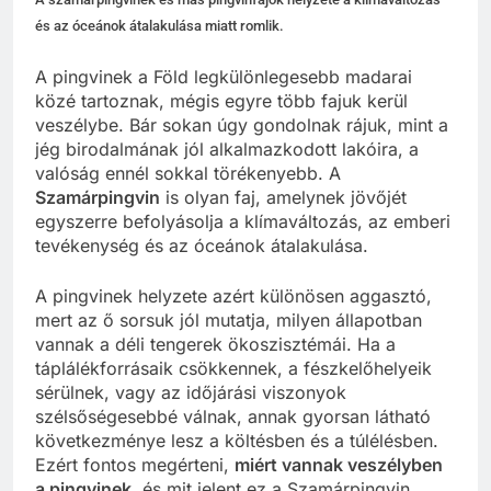
és az óceánok átalakulása miatt romlik.
A pingvinek a Föld legkülönlegesebb madarai
közé tartoznak, mégis egyre több fajuk kerül
veszélybe. Bár sokan úgy gondolnak rájuk, mint a
jég birodalmának jól alkalmazkodott lakóira, a
valóság ennél sokkal törékenyebb. A
Szamárpingvin
is olyan faj, amelynek jövőjét
egyszerre befolyásolja a klímaváltozás, az emberi
tevékenység és az óceánok átalakulása.
A pingvinek helyzete azért különösen aggasztó,
mert az ő sorsuk jól mutatja, milyen állapotban
vannak a déli tengerek ökoszisztémái. Ha a
táplálékforrásaik csökkennek, a fészkelőhelyeik
sérülnek, vagy az időjárási viszonyok
szélsőségesebbé válnak, annak gyorsan látható
következménye lesz a költésben és a túlélésben.
Ezért fontos megérteni,
miért vannak veszélyben
a pingvinek
, és mit jelent ez a Szamárpingvin