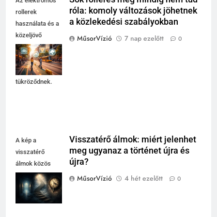
Az elektromos
róla: komoly változások jöhetnek
rollerek
a közlekedési szabályokban
használata és a
közeljövő
MűsorVízió
7 nap ezelőtt
0
szabályváltozásai
a városi
közlekedésben
tükröződnek.
Visszatérő álmok: miért jelenhet
A kép a
meg ugyanaz a történet újra és
visszatérő
újra?
álmok közös
motívumait és
MűsorVízió
4 hét ezelőtt
0
bizonytalanságát
tükrözi.