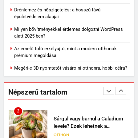
könnyű, kényelmes választás
Drénlemez és hőszigetelés: a hosszú távú
nyári napokra
VÁSÁRLÁS
épületvédelem alapjai
Milyen bővítményekkel érdemes dolgozni WordPress
1
alatt 2025-ben?
Mit jelenthet, ha álmodban
kiesik a fogad?
Az emelő toló erkélyajtó, mint a modern otthonok
MINDENNAPOK
prémium megoldása
Megéri-e 3D nyomtatót vásárolni otthonra, hobbi célra?
2
Sárgul vagy barnul a Caladium
levele? Ezek lehetnek a
Népszerű tartalom
leggyakoribb okok
OTTHON
3
Így készülj fel egy kiscica
érkezésére
OTTHON