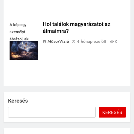
Hol találok magyarázatot az
A kép egy
álmaimra?
személyt
ábrázol, aki
MűsorVízió
4 hónap ezelőtt
0
álommagyarázatok
forrásait kutatja.
Keresés
KERESÉS