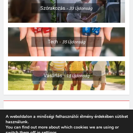
leggyakoribb okok
OTTHON
Szórakozás
33
Újdonság
3
Így készülj fel egy kiscica
érkezésére
Tech
35
Újdonság
OTTHON
4
Sok rolleres még mindig nem
tud róla: komoly változások
Vásárlás
15
Újdonság
jöhetnek a közlekedési
MINDENNAPOK
szabályokban
5
Rododendron ültetése: így
Adatkezelési tájékoztató
válassz helyet a látványos
A weboldalon a minőségi felhasználói élmény érdekében sütiket
virágzáshoz
használunk.
OTTHON
You can find out more about which cookies we are using or
Műsorvízió 2026. Powered By
.
BlazeThemes
switch them off in
settings
.