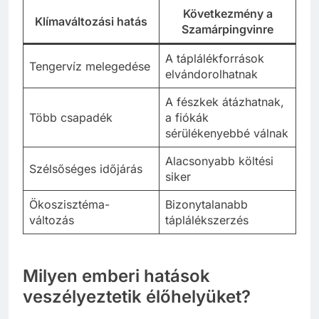
Következmény a
Klímaváltozási hatás
Szamárpingvinre
A táplálékforrások
Tengervíz melegedése
elvándorolhatnak
A fészkek átázhatnak,
Több csapadék
a fiókák
sérülékenyebbé válnak
Alacsonyabb költési
Szélsőséges időjárás
siker
Ökoszisztéma-
Bizonytalanabb
változás
táplálékszerzés
Milyen emberi hatások
veszélyeztetik élőhelyüket?