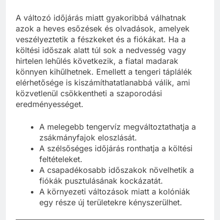
A változó időjárás miatt gyakoribbá válhatnak
azok a heves esőzések és olvadások, amelyek
veszélyeztetik a fészkeket és a fiókákat. Ha a
költési időszak alatt túl sok a nedvesség vagy
hirtelen lehűlés következik, a fiatal madarak
könnyen kihűlhetnek. Emellett a tengeri táplálék
elérhetősége is kiszámíthatatlanabbá válik, ami
közvetlenül csökkentheti a szaporodási
eredményességet.
A melegebb tengervíz megváltoztathatja a
zsákmányfajok eloszlását.
A szélsőséges időjárás ronthatja a költési
feltételeket.
A csapadékosabb időszakok növelhetik a
fiókák pusztulásának kockázatát.
A környezeti változások miatt a kolóniák
egy része új területekre kényszerülhet.