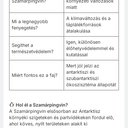
Szamárpingvin?
környezeti változások
miatt
A klímaváltozás és a
Mi a legnagyobb
táplálékforrások
fenyegetés?
átalakulása
Igen, különösen
Segíthet a
élőhelyvédelemmel és
természetvédelem?
kutatással
Mert jól jelzi az
antarktiszi és
Miért fontos ez a faj?
szubantarktiszi
ökoszisztéma állapotát
Hol él a Szamárpingvin?
A Szamárpingvin elsősorban az Antarktisz
környéki szigeteken és partvidékeken fordul elő,
ahol köves, nyílt területeken alakít ki