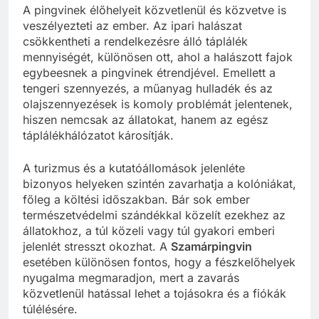
A pingvinek élőhelyeit közvetlenül és közvetve is
veszélyezteti az ember. Az ipari halászat
csökkentheti a rendelkezésre álló táplálék
mennyiségét, különösen ott, ahol a halászott fajok
egybeesnek a pingvinek étrendjével. Emellett a
tengeri szennyezés, a műanyag hulladék és az
olajszennyezések is komoly problémát jelentenek,
hiszen nemcsak az állatokat, hanem az egész
táplálékhálózatot károsítják.
A turizmus és a kutatóállomások jelenléte
bizonyos helyeken szintén zavarhatja a kolóniákat,
főleg a költési időszakban. Bár sok ember
természetvédelmi szándékkal közelít ezekhez az
állatokhoz, a túl közeli vagy túl gyakori emberi
jelenlét stresszt okozhat. A
Szamárpingvin
esetében különösen fontos, hogy a fészkelőhelyek
nyugalma megmaradjon, mert a zavarás
közvetlenül hatással lehet a tojásokra és a fiókák
túlélésére.