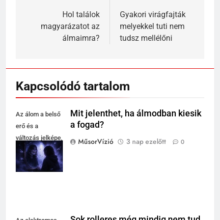
navigáció
Hol találok
Gyakori virágfajták
magyarázatot az
melyekkel tuti nem
álmaimra?
tudsz mellélőni
Kapcsolódó tartalom
Mit jelenthet, ha álmodban kiesik
Az álom a belső
a fogad?
erő és a
változás jelképe,
MűsorVízió
3 nap ezelőtt
0
amely üzenetet
hordoz.
Sok rolleres még mindig nem tud