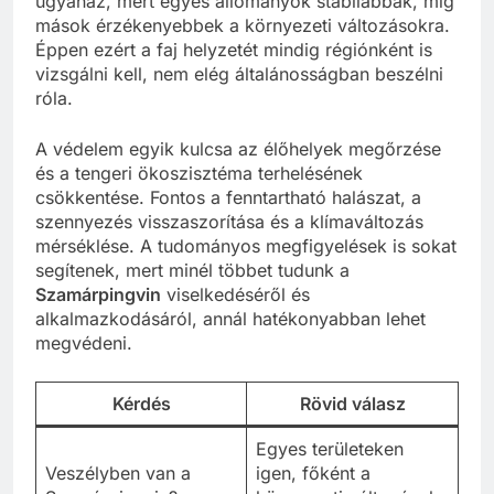
ugyanaz, mert egyes állományok stabilabbak, míg
mások érzékenyebbek a környezeti változásokra.
Éppen ezért a faj helyzetét mindig régiónként is
vizsgálni kell, nem elég általánosságban beszélni
róla.
A védelem egyik kulcsa az élőhelyek megőrzése
és a tengeri ökoszisztéma terhelésének
csökkentése. Fontos a fenntartható halászat, a
szennyezés visszaszorítása és a klímaváltozás
mérséklése. A tudományos megfigyelések is sokat
segítenek, mert minél többet tudunk a
Szamárpingvin
viselkedéséről és
alkalmazkodásáról, annál hatékonyabban lehet
megvédeni.
Kérdés
Rövid válasz
Egyes területeken
Veszélyben van a
igen, főként a