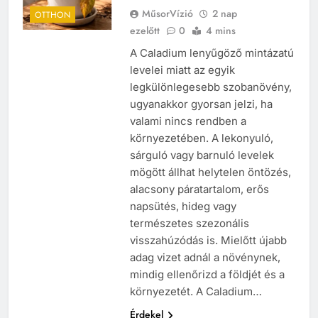
MűsorVízió
2 nap
OTTHON
ezelőtt
0
4 mins
A Caladium lenyűgöző mintázatú
levelei miatt az egyik
legkülönlegesebb szobanövény,
ugyanakkor gyorsan jelzi, ha
valami nincs rendben a
környezetében. A lekonyuló,
sárguló vagy barnuló levelek
mögött állhat helytelen öntözés,
alacsony páratartalom, erős
napsütés, hideg vagy
természetes szezonális
visszahúzódás is. Mielőtt újabb
adag vizet adnál a növénynek,
mindig ellenőrizd a földjét és a
környezetét. A Caladium…
Érdekel