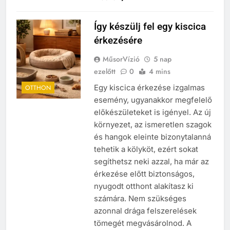
Így készülj fel egy kiscica
érkezésére
MűsorVízió
5 nap
ezelőtt
0
4 mins
Egy kiscica érkezése izgalmas
OTTHON
esemény, ugyanakkor megfelelő
előkészületeket is igényel. Az új
környezet, az ismeretlen szagok
és hangok eleinte bizonytalanná
tehetik a kölyköt, ezért sokat
segíthetsz neki azzal, ha már az
érkezése előtt biztonságos,
nyugodt otthont alakítasz ki
számára. Nem szükséges
azonnal drága felszerelések
tömegét megvásárolnod. A