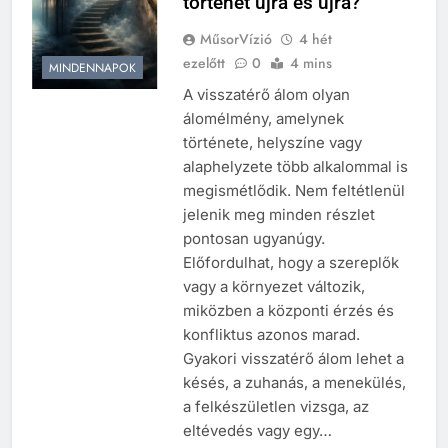
történet újra és újra?
MűsorVízió
4 hét
ezelőtt
0
4 mins
MINDENNAPOK
A visszatérő álom olyan
álomélmény, amelynek
története, helyszíne vagy
alaphelyzete több alkalommal is
megismétlődik. Nem feltétlenül
jelenik meg minden részlet
pontosan ugyanúgy.
Előfordulhat, hogy a szereplők
vagy a környezet változik,
miközben a központi érzés és
konfliktus azonos marad.
Gyakori visszatérő álom lehet a
késés, a zuhanás, a menekülés,
a felkészületlen vizsga, az
eltévedés vagy egy…