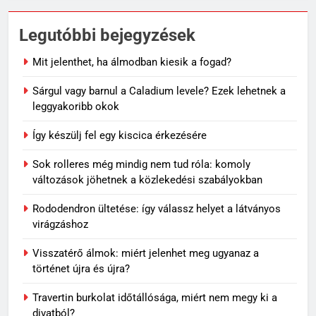
Legutóbbi bejegyzések
Mit jelenthet, ha álmodban kiesik a fogad?
Sárgul vagy barnul a Caladium levele? Ezek lehetnek a
leggyakoribb okok
Így készülj fel egy kiscica érkezésére
Sok rolleres még mindig nem tud róla: komoly
változások jöhetnek a közlekedési szabályokban
Rododendron ültetése: így válassz helyet a látványos
virágzáshoz
Visszatérő álmok: miért jelenhet meg ugyanaz a
történet újra és újra?
Travertin burkolat időtállósága, miért nem megy ki a
divatból?