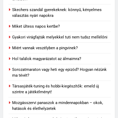
Skechers szandál gyerekeknek: könnyű, kényelmes
választás nyári napokra
Miket ültess napos kertbe?
Gyakori virágfajták melyekkel tuti nem tudsz mellélőni
Miért vannak veszélyben a pingvinek?
5
Rododendron ültetése: így
Hol találok magyarázatot az álmaimra?
válassz helyet a látványos
virágzáshoz
OTTHON
Sorozatmaraton vagy heti egy epizód? Hogyan nézünk
ma tévét?
6
Társasjáték-tuning és hobbi-kiegészítők: emeld új
Visszatérő álmok: miért jelenhet
szintre a játékélményt!
meg ugyanaz a történet újra és
újra?
Mozgásszervi panaszok a mindennapokban – okok,
MINDENNAPOK
hatások és élethelyzetek