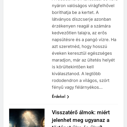
nyáron valóságos virágfelhővel
boríthatja be a kertet. A
látványos díszcserje azonban
érzékenyen reagál a számára
kedvezőtlen talajra, az erős
napsütésre és a pangó vízre. Ha
azt szeretnéd, hogy hosszú
éveken keresztül egészséges
maradjon, már az ültetés helyét
is körültekintően kell
kiválasztanod. A legtöbb
rododendron a világos, szórt
fényű vagy félárnyékos…
Érdekel
Visszatérő álmok: miért
jelenhet meg ugyanaz a