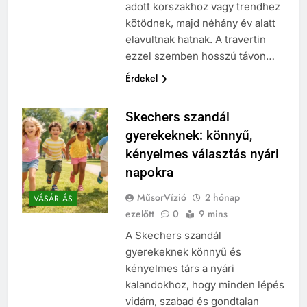
adott korszakhoz vagy trendhez
kötődnek, majd néhány év alatt
elavultnak hatnak. A travertin
ezzel szemben hosszú távon…
Érdekel
Skechers szandál
gyerekeknek: könnyű,
kényelmes választás nyári
napokra
MűsorVízió
2 hónap
VÁSÁRLÁS
ezelőtt
0
9 mins
A Skechers szandál
gyerekeknek könnyű és
kényelmes társ a nyári
kalandokhoz, hogy minden lépés
vidám, szabad és gondtalan