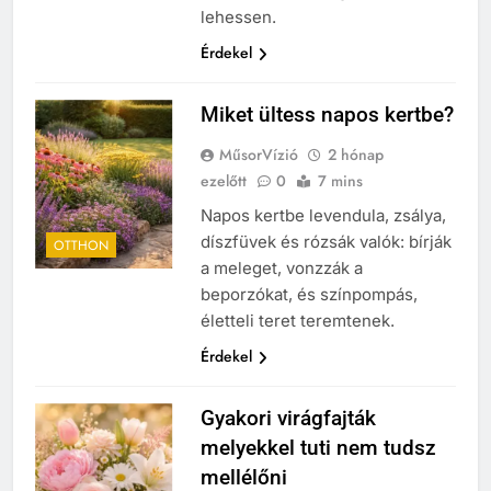
lehessen.
Érdekel
Miket ültess napos kertbe?
MűsorVízió
2 hónap
ezelőtt
0
7 mins
Napos kertbe levendula, zsálya,
díszfüvek és rózsák valók: bírják
OTTHON
a meleget, vonzzák a
beporzókat, és színpompás,
életteli teret teremtenek.
Érdekel
Gyakori virágfajták
melyekkel tuti nem tudsz
mellélőni