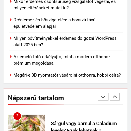
7
Mikor érdemes csontsűrűség vizsgálatot végezni, és
Travertin burkolat időtállósága,
milyen eltéréseket mutat ki?
miért nem megy ki a divatból?
Drénlemez és hőszigetelés: a hosszú távú
OTTHON
épületvédelem alapjai
Milyen bővítményekkel érdemes dolgozni WordPress
8
alatt 2025-ben?
Skechers szandál gyerekeknek:
könnyű, kényelmes választás
Az emelő toló erkélyajtó, mint a modern otthonok
nyári napokra
VÁSÁRLÁS
prémium megoldása
Megéri-e 3D nyomtatót vásárolni otthonra, hobbi célra?
1
Mit jelenthet, ha álmodban
kiesik a fogad?
Népszerű tartalom
MINDENNAPOK
2
Sárgul vagy barnul a Caladium
levele? Ezek lehetnek a