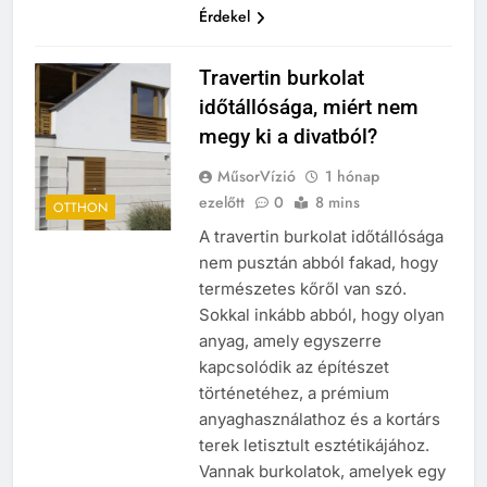
Érdekel
Travertin burkolat
időtállósága, miért nem
megy ki a divatból?
MűsorVízió
1 hónap
ezelőtt
0
8 mins
OTTHON
A travertin burkolat időtállósága
nem pusztán abból fakad, hogy
természetes kőről van szó.
Sokkal inkább abból, hogy olyan
anyag, amely egyszerre
kapcsolódik az építészet
történetéhez, a prémium
anyaghasználathoz és a kortárs
terek letisztult esztétikájához.
Vannak burkolatok, amelyek egy