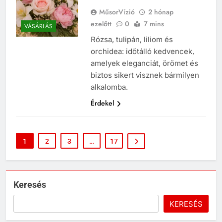
MűsorVízió
2 hónap
ezelőtt
0
7 mins
VÁSÁRLÁS
Rózsa, tulipán, liliom és
orchidea: időtálló kedvencek,
amelyek eleganciát, örömet és
biztos sikert visznek bármilyen
alkalomba.
Érdekel
1
2
3
…
17
Keresés
KERESÉS