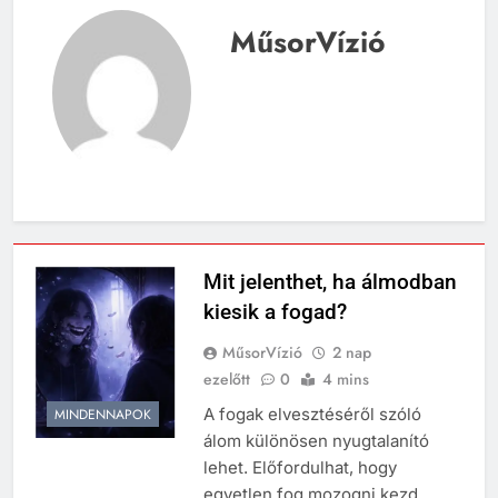
MűsorVízió
Mit jelenthet, ha álmodban
kiesik a fogad?
MűsorVízió
2 nap
ezelőtt
0
4 mins
A fogak elvesztéséről szóló
MINDENNAPOK
álom különösen nyugtalanító
lehet. Előfordulhat, hogy
egyetlen fog mozogni kezd,