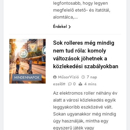
legfontosabb, hogy legyen
megfelelő etető- és itatótál,
alomtálca,…
Érdekel
Sok rolleres még mindig
nem tud róla: komoly
változások jöhetnek a
közlekedési szabályokban
MűsorVízió
7 nap
MINDENNAPOK
ezelőtt
0
4 mins
Az elektromos roller néhány év
alatt a városi közlekedés egyik
leggyakoribb eszközévé vált.
Sokan ugyanakkor még mindig
úgy használják, mintha egy
egyszerű játék vagy