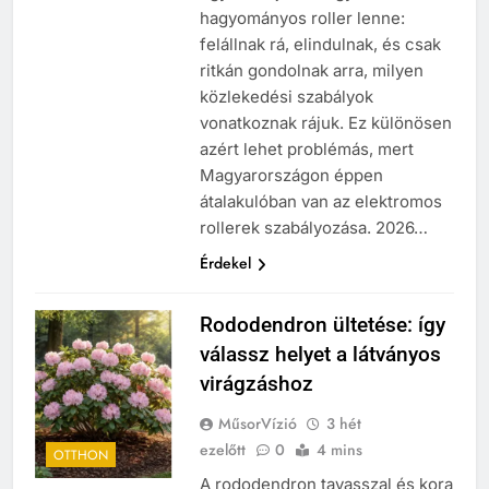
hagyományos roller lenne:
felállnak rá, elindulnak, és csak
ritkán gondolnak arra, milyen
közlekedési szabályok
vonatkoznak rájuk. Ez különösen
azért lehet problémás, mert
Magyarországon éppen
átalakulóban van az elektromos
rollerek szabályozása. 2026…
Érdekel
Rododendron ültetése: így
válassz helyet a látványos
virágzáshoz
MűsorVízió
3 hét
ezelőtt
0
4 mins
OTTHON
A rododendron tavasszal és kora