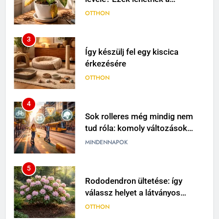
leggyakoribb okok
OTTHON
3
Így készülj fel egy kiscica
érkezésére
OTTHON
4
Sok rolleres még mindig nem
tud róla: komoly változások
jöhetnek a közlekedési
MINDENNAPOK
szabályokban
5
Rododendron ültetése: így
válassz helyet a látványos
virágzáshoz
OTTHON