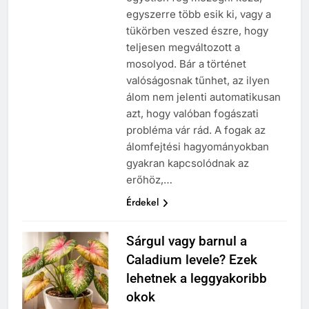
egyszerre több esik ki, vagy a
tükörben veszed észre, hogy
teljesen megváltozott a
mosolyod. Bár a történet
valóságosnak tűnhet, az ilyen
álom nem jelenti automatikusan
azt, hogy valóban fogászati
probléma vár rád. A fogak az
álomfejtési hagyományokban
gyakran kapcsolódnak az
erőhöz,…
Érdekel
Sárgul vagy barnul a
Caladium levele? Ezek
lehetnek a leggyakoribb
okok