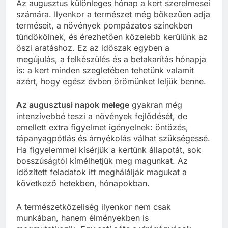
Az augusztus különleges hónap a kert szerelmesei
számára. Ilyenkor a természet még bőkezűen adja
terméseit, a növények pompázatos színekben
tündökölnek, és érezhetően közelebb kerülünk az
őszi aratáshoz. Ez az időszak egyben a
megújulás, a felkészülés és a betakarítás hónapja
is: a kert minden szegletében tehetünk valamit
azért, hogy egész évben örömünket leljük benne.
Az augusztusi napok melege
gyakran még
intenzívebbé teszi a növények fejlődését, de
emellett extra figyelmet igényelnek: öntözés,
tápanyagpótlás és árnyékolás válhat szükségessé.
Ha figyelemmel kísérjük a kertünk állapotát, sok
bosszúságtól kímélhetjük meg magunkat. Az
időzített feladatok itt meghálálják magukat a
következő hetekben, hónapokban.
A természetközeliség ilyenkor nem csak
munkában, hanem élményekben is