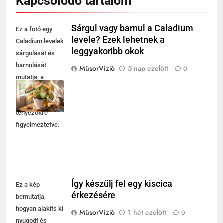
Kapcsolódó tartalom
Sárgul vagy barnul a Caladium
Ez a fotó egy
levele? Ezek lehetnek a
Caladium levelek
leggyakoribb okok
sárgulását és
barnulását
MűsorVízió
5 nap ezelőtt
0
mutatja, a
növény
környezeti
tényezőkre
figyelmeztetve.
Így készülj fel egy kiscica
Ez a kép
érkezésére
bemutatja,
hogyan alakíts ki
MűsorVízió
1 hét ezelőtt
0
nyugodt és