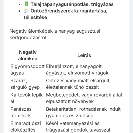
Talaj tápanyagutánpótlás, trágyázás
Öntözőrendszerek karbantartása,
téliesítése
Negatív álomképek a hanyag augusztusi
kertgondozásról:
Negatív
Leírás
álomkép
Elgyomosodott
Elburjánzott, elhanyagolt
ágyás
ágyások, elnyomott virágok
Száraz,
Öntözéshiány miatt elsárgult,
sárguló gyep
élettelennek tűnő pázsit
Kártevők lepik
Megbetegedett vagy rovarok által
el
elpusztított növények
Penészes
Betakarítatlan, rothadásnak indult
termések
gyümölcs és zöldség
Elmaradt őszi
Késői veteményezési és
előkészítés
trágyázási gondok tavasszal