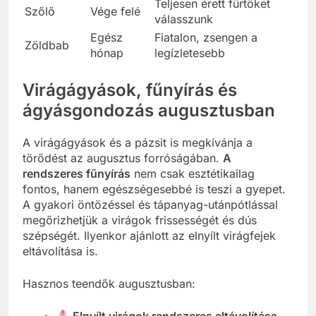
Teljesen érett fürtöket
Szőlő
Vége felé
válasszunk
Egész
Fiatalon, zsengen a
Zöldbab
hónap
legízletesebb
Virágágyások, fűnyírás és
ágyásgondozás augusztusban
A virágágyások és a pázsit is megkívánja a
törődést az augusztus forróságában.
A
rendszeres fűnyírás
nem csak esztétikailag
fontos, hanem egészségesebbé is teszi a gyepet.
A gyakori öntözéssel és tápanyag-utánpótlással
megőrizhetjük a virágok frissességét és dús
szépségét. Ilyenkor ajánlott az elnyílt virágfejek
eltávolítása is.
Hasznos teendők augusztusban:
Elnyílt virágok rendszeres eltávolítása