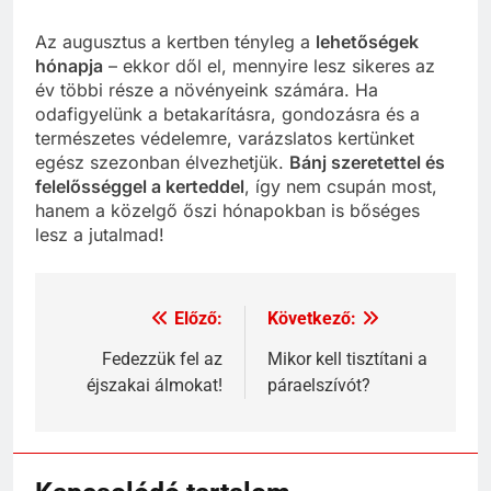
Az augusztus a kertben tényleg a
lehetőségek
hónapja
– ekkor dől el, mennyire lesz sikeres az
év többi része a növényeink számára. Ha
odafigyelünk a betakarításra, gondozásra és a
természetes védelemre, varázslatos kertünket
egész szezonban élvezhetjük.
Bánj szeretettel és
felelősséggel a kerteddel
, így nem csupán most,
hanem a közelgő őszi hónapokban is bőséges
lesz a jutalmad!
Előző:
Következő:
Bejegyzés
navigáció
Fedezzük fel az
Mikor kell tisztítani a
éjszakai álmokat!
páraelszívót?