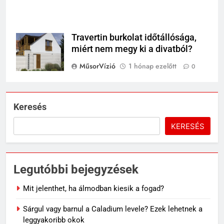
Travertin burkolat időtállósága,
miért nem megy ki a divatból?
MűsorVízió
1 hónap ezelőtt
0
Keresés
KERESÉS
5
Rododendron ültetése: így
válassz helyet a látványos
Legutóbbi bejegyzések
virágzáshoz
OTTHON
Mit jelenthet, ha álmodban kiesik a fogad?
6
Sárgul vagy barnul a Caladium levele? Ezek lehetnek a
Visszatérő álmok: miért jelenhet
leggyakoribb okok
meg ugyanaz a történet újra és