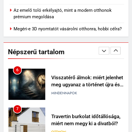
válassz helyet a látványos
Az emelő toló erkélyajtó, mint a modern otthonok
virágzáshoz
OTTHON
prémium megoldása
Megéri-e 3D nyomtatót vásárolni otthonra, hobbi célra?
6
Visszatérő álmok: miért jelenhet
meg ugyanaz a történet újra és
Népszerű tartalom
újra?
MINDENNAPOK
7
Travertin burkolat időtállósága,
miért nem megy ki a divatból?
OTTHON
8
Skechers szandál gyerekeknek:
könnyű, kényelmes választás
nyári napokra
VÁSÁRLÁS