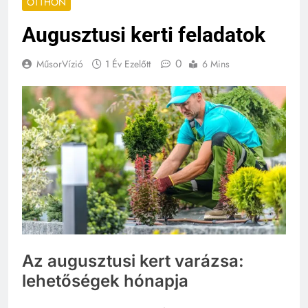
OTTHON
Augusztusi kerti feladatok
0
MűsorVízió
1 Év Ezelőtt
6 Mins
Az augusztusi kert varázsa:
lehetőségek hónapja