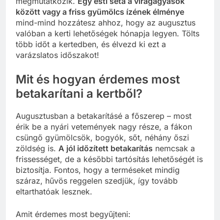
megmutatkozik.
Egy esti séta a virágágyások
között vagy a friss gyümölcs ízének élménye
mind-mind hozzátesz ahhoz, hogy az augusztus
valóban a kerti lehetőségek hónapja legyen. Tölts
több időt a kertedben, és élvezd ki ezt a
varázslatos időszakot!
Mit és hogyan érdemes most
betakarítani a kertből?
Augusztusban a betakarításé a főszerep – most
érik be a nyári vetemények nagy része, a fákon
csüngő gyümölcsök, bogyók, sőt, néhány őszi
zöldség is.
A jól időzített betakarítás
nemcsak a
frissességet, de a későbbi tartósítás lehetőségét is
biztosítja. Fontos, hogy a terméseket mindig
száraz, hűvös reggelen szedjük, így tovább
eltarthatóak lesznek.
Amit érdemes most begyűjteni: