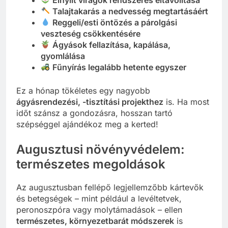
Talajtakarás a nedvesség megtartásáért
Reggeli/esti öntözés a párolgási
veszteség csökkentésére
Ágyások fellazítása, kapálása,
gyomlálása
Fűnyírás legalább hetente egyszer
Ez a hónap tökéletes egy nagyobb
ágyásrendezési, -tisztítási projekthez
is. Ha most
időt szánsz a gondozásra, hosszan tartó
szépséggel ajándékoz meg a kerted!
Augusztusi növényvédelem:
természetes megoldások
Az augusztusban fellépő legjellemzőbb kártevők
és betegségek – mint például a levéltetvek,
peronoszpóra vagy molytámadások – ellen
természetes, környezetbarát módszerek
is