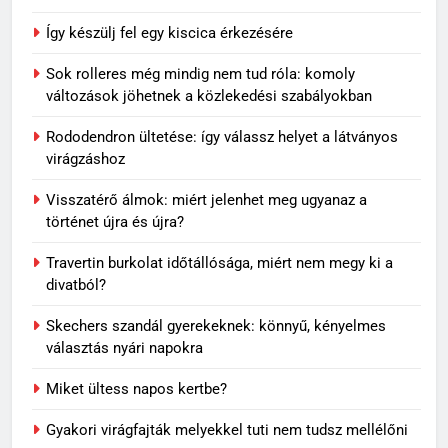
újra?
MINDENNAPOK
Így készülj fel egy kiscica érkezésére
Sok rolleres még mindig nem tud róla: komoly
7
változások jöhetnek a közlekedési szabályokban
Travertin burkolat időtállósága,
miért nem megy ki a divatból?
Rododendron ültetése: így válassz helyet a látványos
OTTHON
virágzáshoz
Visszatérő álmok: miért jelenhet meg ugyanaz a
8
történet újra és újra?
Skechers szandál gyerekeknek:
könnyű, kényelmes választás
Travertin burkolat időtállósága, miért nem megy ki a
nyári napokra
divatból?
VÁSÁRLÁS
Skechers szandál gyerekeknek: könnyű, kényelmes
1
választás nyári napokra
Mit jelenthet, ha álmodban
Miket ültess napos kertbe?
kiesik a fogad?
MINDENNAPOK
Gyakori virágfajták melyekkel tuti nem tudsz mellélőni