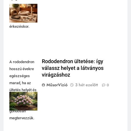
biztonságos
otthont egy
kiscicának
érkezéskor.
Rododendron ültetése: így
A rododendron
válassz helyet a látványos
hosszú évekre
virágzáshoz
egészséges
marad, ha az
MűsorVízió
3 hét ezelőtt
0
ültetés helyét és
a
fényviszonyokat
gondosan
megtervezzük.