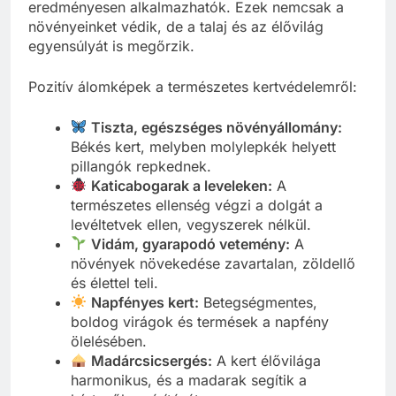
eredményesen alkalmazhatók. Ezek nemcsak a
növényeinket védik, de a talaj és az élővilág
egyensúlyát is megőrzik.
Pozitív álomképek a természetes kertvédelemről:
Tiszta, egészséges növényállomány:
Békés kert, melyben molylepkék helyett
pillangók repkednek.
Katicabogarak a leveleken:
A
természetes ellenség végzi a dolgát a
levéltetvek ellen, vegyszerek nélkül.
Vidám, gyarapodó vetemény:
A
növények növekedése zavartalan, zöldellő
és élettel teli.
Napfényes kert:
Betegségmentes,
boldog virágok és termések a napfény
ölelésében.
Madárcsicsergés:
A kert élővilága
harmonikus, és a madarak segítik a