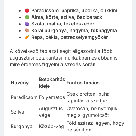
Paradicsom, paprika, uborka, cukkini
Alma, körte, szilva, őszibarack
Szőlő, málna, feketeszeder
Korai burgonya, hagyma, fokhagyma
Répa, cékla, petrezselyemgyökér
A következő táblázat segít eligazodni a főbb
augusztusi betakarítási munkákban és abban is,
mire érdemes figyelni a szedés során
:
Betakarítás
Növény
Fontos tanács
ideje
Csak éretten, puha
Paradicsom
Folyamatos
tapintásra szedjük
Augusztus
Óvatosan, ne nyomjuk
Szilva
vége
meg a gyümölcsöt
Föld száraz legyen, hogy
Burgonya
Közép-vég
ne sérüljön