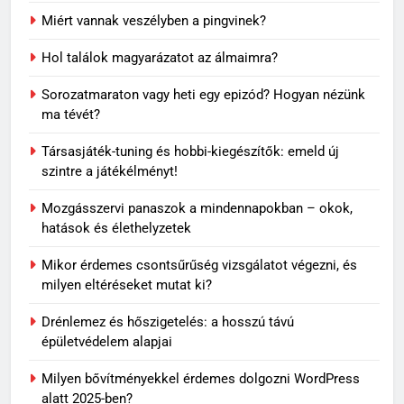
Miért vannak veszélyben a pingvinek?
2
Sárgul vagy barnul a Caladium
Hol találok magyarázatot az álmaimra?
levele? Ezek lehetnek a
leggyakoribb okok
OTTHON
Sorozatmaraton vagy heti egy epizód? Hogyan nézünk
ma tévét?
3
Társasjáték-tuning és hobbi-kiegészítők: emeld új
Így készülj fel egy kiscica
szintre a játékélményt!
érkezésére
Mozgásszervi panaszok a mindennapokban – okok,
OTTHON
hatások és élethelyzetek
4
Mikor érdemes csontsűrűség vizsgálatot végezni, és
Sok rolleres még mindig nem
milyen eltéréseket mutat ki?
tud róla: komoly változások
Drénlemez és hőszigetelés: a hosszú távú
jöhetnek a közlekedési
MINDENNAPOK
épületvédelem alapjai
szabályokban
Milyen bővítményekkel érdemes dolgozni WordPress
5
alatt 2025-ben?
Rododendron ültetése: így