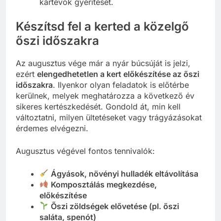
kártevők gyérítését.
Készítsd fel a kerted a közelgő
őszi időszakra
Az augusztus vége már a nyár búcsúját is jelzi,
ezért
elengedhetetlen a kert előkészítése az őszi
időszakra
. Ilyenkor olyan feladatok is előtérbe
kerülnek, melyek meghatározza a következő év
sikeres kertészkedését. Gondold át, min kell
változtatni, milyen ültetéseket vagy trágyázásokat
érdemes elvégezni.
Augusztus végével fontos tennivalók:
Ágyások, növényi hulladék eltávolítása
Komposztálás megkezdése,
előkészítése
Őszi zöldségek elővetése (pl. őszi
saláta, spenót)