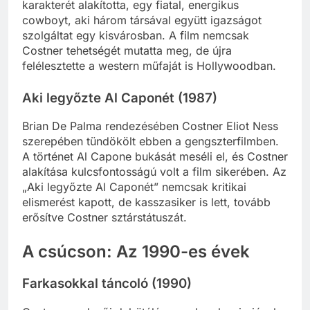
karakterét alakította, egy fiatal, energikus
cowboyt, aki három társával együtt igazságot
szolgáltat egy kisvárosban. A film nemcsak
Costner tehetségét mutatta meg, de újra
felélesztette a western műfaját is Hollywoodban.
Aki legyőzte Al Caponét (1987)
Brian De Palma rendezésében Costner Eliot Ness
szerepében tündökölt ebben a gengszterfilmben.
A történet Al Capone bukását meséli el, és Costner
alakítása kulcsfontosságú volt a film sikerében. Az
„Aki legyőzte Al Caponét” nemcsak kritikai
elismerést kapott, de kasszasiker is lett, tovább
erősítve Costner sztárstátuszát.
A csúcson: Az 1990-es évek
Farkasokkal táncoló (1990)