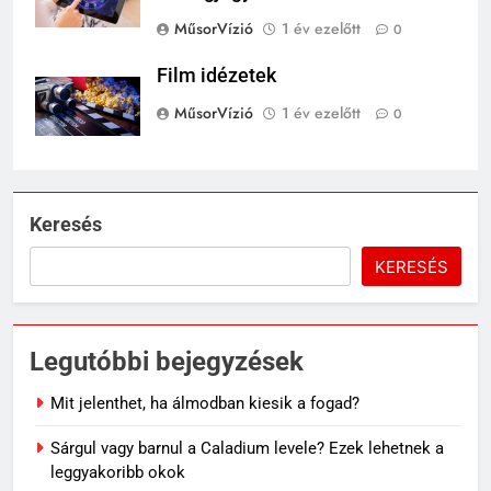
MűsorVízió
1 év ezelőtt
0
Film idézetek
MűsorVízió
1 év ezelőtt
0
Keresés
KERESÉS
Legutóbbi bejegyzések
Mit jelenthet, ha álmodban kiesik a fogad?
Sárgul vagy barnul a Caladium levele? Ezek lehetnek a
leggyakoribb okok