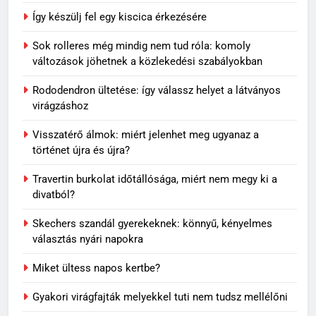
Így készülj fel egy kiscica érkezésére
Sok rolleres még mindig nem tud róla: komoly
változások jöhetnek a közlekedési szabályokban
Rododendron ültetése: így válassz helyet a látványos
virágzáshoz
Visszatérő álmok: miért jelenhet meg ugyanaz a
történet újra és újra?
Travertin burkolat időtállósága, miért nem megy ki a
divatból?
Skechers szandál gyerekeknek: könnyű, kényelmes
választás nyári napokra
Miket ültess napos kertbe?
Gyakori virágfajták melyekkel tuti nem tudsz mellélőni