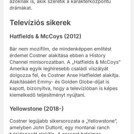
azoknak is, akik szeretik a karakterközpontú
drámákat.
Televíziós sikerek
Hatfields & McCoys (2012)
Bár nem mozifilm, de mindenképpen említést
érdemel Costner alakítása ebben a History
Channel minisorozatban. A „Hatfields & McCoys”
Amerika egyik leghíresebb családi viszályát
dolgozza fel, és Costner Anse Hatfieldet alakítja.
Alakításáért Emmy- és Golden Globe-díjat is
kapott, bizonyítva, hogy a televízióban is képes
kiemelkedő teljesítményt nyújtani.
Yellowstone (2018-)
Costner legújabb sikersorozata a „Yellowstone”,
amelyben John Duttont, egy montanai ranch