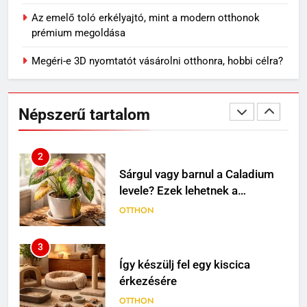
könnyű, kényelmes választás
nyári napokra
Az emelő toló erkélyajtó, mint a modern otthonok
VÁSÁRLÁS
prémium megoldása
1
Megéri-e 3D nyomtatót vásárolni otthonra, hobbi célra?
Mit jelenthet, ha álmodban
kiesik a fogad?
MINDENNAPOK
Népszerű tartalom
2
Sárgul vagy barnul a Caladium
levele? Ezek lehetnek a
leggyakoribb okok
OTTHON
3
Így készülj fel egy kiscica
érkezésére
OTTHON