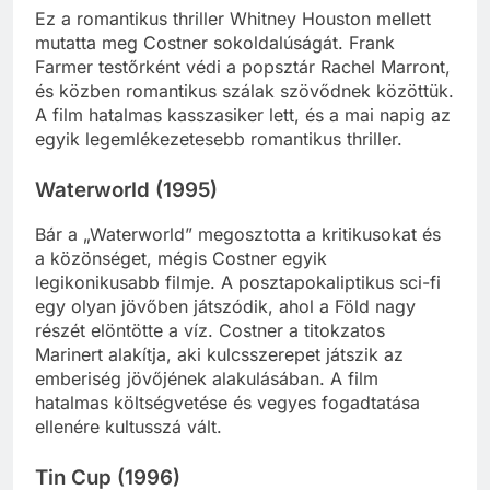
Ez a romantikus thriller Whitney Houston mellett
mutatta meg Costner sokoldalúságát. Frank
Farmer testőrként védi a popsztár Rachel Marront,
és közben romantikus szálak szövődnek közöttük.
A film hatalmas kasszasiker lett, és a mai napig az
egyik legemlékezetesebb romantikus thriller.
Waterworld (1995)
Bár a „Waterworld” megosztotta a kritikusokat és
a közönséget, mégis Costner egyik
legikonikusabb filmje. A posztapokaliptikus sci-fi
egy olyan jövőben játszódik, ahol a Föld nagy
részét elöntötte a víz. Costner a titokzatos
Marinert alakítja, aki kulcsszerepet játszik az
emberiség jövőjének alakulásában. A film
hatalmas költségvetése és vegyes fogadtatása
ellenére kultusszá vált.
Tin Cup (1996)