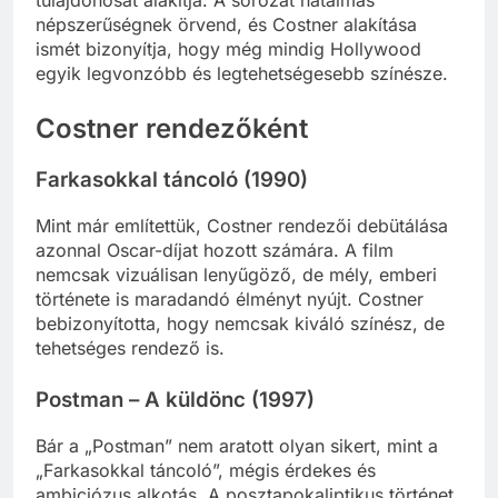
tulajdonosát alakítja. A sorozat hatalmas
népszerűségnek örvend, és Costner alakítása
ismét bizonyítja, hogy még mindig Hollywood
egyik legvonzóbb és legtehetségesebb színésze.
Costner rendezőként
Farkasokkal táncoló (1990)
Mint már említettük, Costner rendezői debütálása
azonnal Oscar-díjat hozott számára. A film
nemcsak vizuálisan lenyűgöző, de mély, emberi
története is maradandó élményt nyújt. Costner
bebizonyította, hogy nemcsak kiváló színész, de
tehetséges rendező is.
Postman – A küldönc (1997)
Bár a „Postman” nem aratott olyan sikert, mint a
„Farkasokkal táncoló”, mégis érdekes és
ambiciózus alkotás. A posztapokaliptikus történet