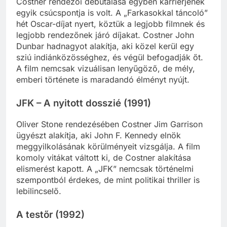
Costner rendezői debütálása egyben karrierjének
egyik csúcspontja is volt. A „Farkasokkal táncoló”
hét Oscar-díjat nyert, köztük a legjobb filmnek és
legjobb rendezőnek járó díjakat. Costner John
Dunbar hadnagyot alakítja, aki közel kerül egy
sziú indiánközösséghez, és végül befogadják őt.
A film nemcsak vizuálisan lenyűgöző, de mély,
emberi története is maradandó élményt nyújt.
JFK – A nyitott dosszié (1991)
Oliver Stone rendezésében Costner Jim Garrison
ügyészt alakítja, aki John F. Kennedy elnök
meggyilkolásának körülményeit vizsgálja. A film
komoly vitákat váltott ki, de Costner alakítása
elismerést kapott. A „JFK” nemcsak történelmi
szempontból érdekes, de mint politikai thriller is
lebilincselő.
A testőr (1992)