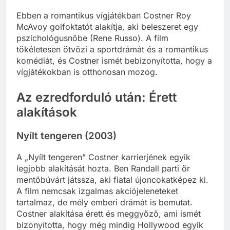
Ebben a romantikus vígjátékban Costner Roy
McAvoy golfoktatót alakítja, aki beleszeret egy
pszichológusnőbe (Rene Russo). A film
tökéletesen ötvözi a sportdrámát és a romantikus
komédiát, és Costner ismét bebizonyította, hogy a
vígjátékokban is otthonosan mozog.
Az ezredforduló után: Érett
alakítások
Nyílt tengeren (2003)
A „Nyílt tengeren” Costner karrierjének egyik
legjobb alakítását hozta. Ben Randall parti őr
mentőbúvárt játssza, aki fiatal újoncokatképez ki.
A film nemcsak izgalmas akciójeleneteket
tartalmaz, de mély emberi drámát is bemutat.
Costner alakítása érett és meggyőző, ami ismét
bizonyította, hogy még mindig Hollywood egyik