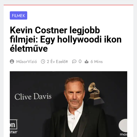
FILMEK
Kevin Costner legjobb
filmjei: Egy hollywoodi ikon
életműve
0
MűsorVízió
2 Év Ezelőtt
6 Mins