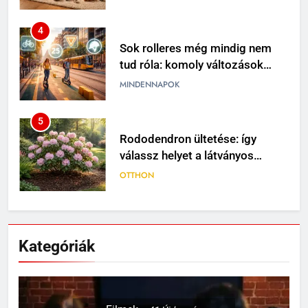
4
Sok rolleres még mindig nem
tud róla: komoly változások
jöhetnek a közlekedési
MINDENNAPOK
szabályokban
5
Rododendron ültetése: így
válassz helyet a látványos
virágzáshoz
OTTHON
6
Visszatérő álmok: miért jelenhet
meg ugyanaz a történet újra és
Kategóriák
újra?
MINDENNAPOK
7