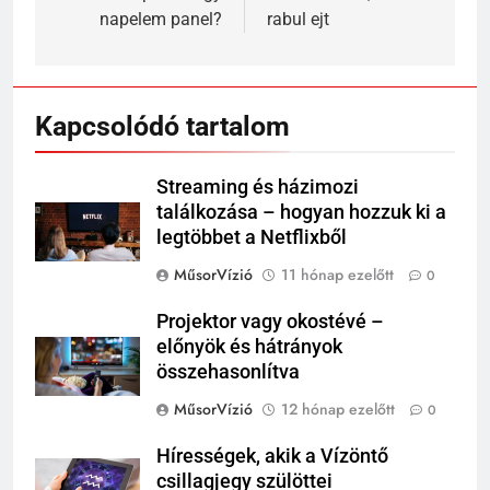
napelem panel?
rabul ejt
Kapcsolódó tartalom
Streaming és házimozi
találkozása – hogyan hozzuk ki a
legtöbbet a Netflixből
MűsorVízió
11 hónap ezelőtt
0
Projektor vagy okostévé –
előnyök és hátrányok
összehasonlítva
MűsorVízió
12 hónap ezelőtt
0
Hírességek, akik a Vízöntő
csillagjegy szülöttei