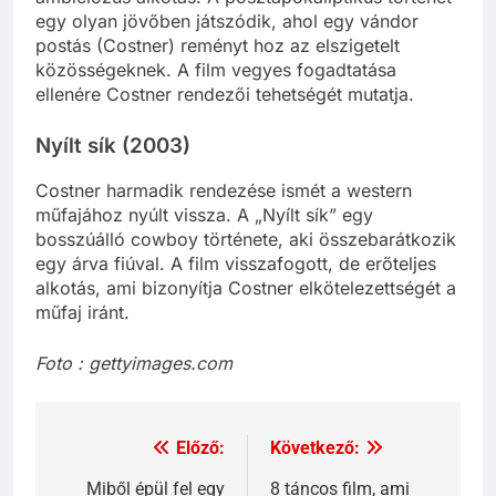
egy olyan jövőben játszódik, ahol egy vándor
postás (Costner) reményt hoz az elszigetelt
közösségeknek. A film vegyes fogadtatása
ellenére Costner rendezői tehetségét mutatja.
Nyílt sík (2003)
Costner harmadik rendezése ismét a western
műfajához nyúlt vissza. A „Nyílt sík” egy
bosszúálló cowboy története, aki összebarátkozik
egy árva fiúval. A film visszafogott, de erőteljes
alkotás, ami bizonyítja Costner elkötelezettségét a
műfaj iránt.
Foto : gettyimages.com
Előző:
Következő:
Bejegyzés
navigáció
Miből épül fel egy
8 táncos film, ami