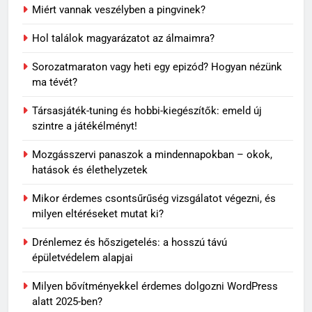
5
Miért vannak veszélyben a pingvinek?
Rododendron ültetése: így
válassz helyet a látványos
Hol találok magyarázatot az álmaimra?
virágzáshoz
OTTHON
Sorozatmaraton vagy heti egy epizód? Hogyan nézünk
ma tévét?
6
Társasjáték-tuning és hobbi-kiegészítők: emeld új
Visszatérő álmok: miért jelenhet
szintre a játékélményt!
meg ugyanaz a történet újra és
újra?
MINDENNAPOK
Mozgásszervi panaszok a mindennapokban – okok,
hatások és élethelyzetek
7
Mikor érdemes csontsűrűség vizsgálatot végezni, és
Travertin burkolat időtállósága,
milyen eltéréseket mutat ki?
miért nem megy ki a divatból?
OTTHON
Drénlemez és hőszigetelés: a hosszú távú
épületvédelem alapjai
8
Milyen bővítményekkel érdemes dolgozni WordPress
Skechers szandál gyerekeknek:
alatt 2025-ben?