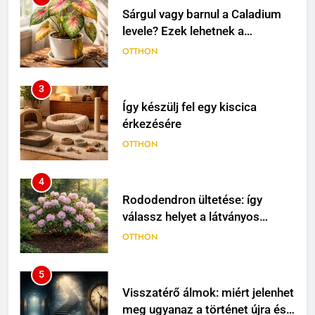
Sárgul vagy barnul a Caladium
levele? Ezek lehetnek a
leggyakoribb okok
OTTHON
3
Így készülj fel egy kiscica
érkezésére
OTTHON
4
Rododendron ültetése: így
válassz helyet a látványos
virágzáshoz
OTTHON
5
Visszatérő álmok: miért jelenhet
meg ugyanaz a történet újra és