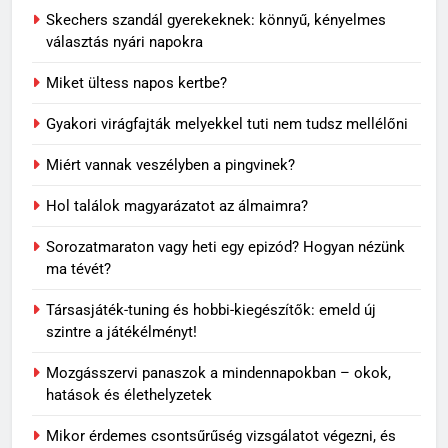
Skechers szandál gyerekeknek: könnyű, kényelmes
választás nyári napokra
Miket ültess napos kertbe?
Gyakori virágfajták melyekkel tuti nem tudsz mellélőni
Miért vannak veszélyben a pingvinek?
Hol találok magyarázatot az álmaimra?
5
Sorozatmaraton vagy heti egy epizód? Hogyan nézünk
Visszatérő álmok: miért jelenhet
ma tévét?
meg ugyanaz a történet újra és
újra?
MINDENNAPOK
Társasjáték-tuning és hobbi-kiegészítők: emeld új
szintre a játékélményt!
6
Mozgásszervi panaszok a mindennapokban – okok,
Travertin burkolat időtállósága,
hatások és élethelyzetek
miért nem megy ki a divatból?
Mikor érdemes csontsűrűség vizsgálatot végezni, és
OTTHON