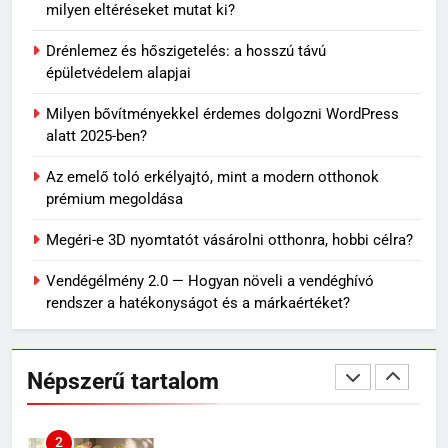
milyen eltéréseket mutat ki?
7
Drénlemez és hőszigetelés: a hosszú távú
Skechers szandál gyerekeknek:
épületvédelem alapjai
könnyű, kényelmes választás
Milyen bővítményekkel érdemes dolgozni WordPress
nyári napokra
VÁSÁRLÁS
alatt 2025-ben?
Az emelő toló erkélyajtó, mint a modern otthonok
8
prémium megoldása
Miket ültess napos kertbe?
Megéri-e 3D nyomtatót vásárolni otthonra, hobbi célra?
OTTHON
Vendégélmény 2.0 — Hogyan növeli a vendéghívó
rendszer a hatékonyságot és a márkaértéket?
1
Mit jelenthet, ha álmodban
kiesik a fogad?
Népszerű tartalom
MINDENNAPOK
2