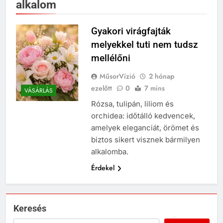
alkalom
Gyakori virágfajták
melyekkel tuti nem tudsz
mellélőni
MűsorVízió
2 hónap
ezelőtt
0
7 mins
VÁSÁRLÁS
Rózsa, tulipán, liliom és
orchidea: időtálló kedvencek,
amelyek eleganciát, örömet és
biztos sikert visznek bármilyen
alkalomba.
Érdekel
Keresés