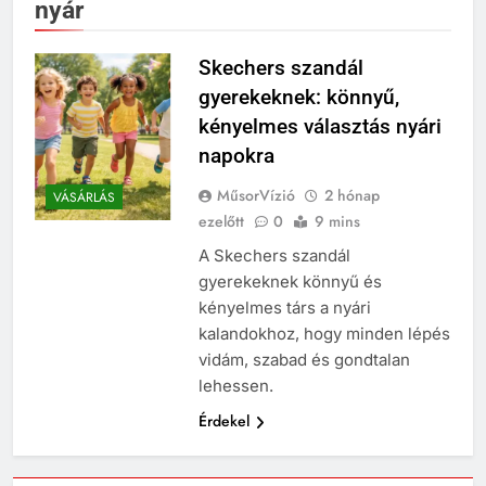
nyár
Skechers szandál
gyerekeknek: könnyű,
kényelmes választás nyári
napokra
MűsorVízió
2 hónap
VÁSÁRLÁS
ezelőtt
0
9 mins
A Skechers szandál
gyerekeknek könnyű és
kényelmes társ a nyári
kalandokhoz, hogy minden lépés
vidám, szabad és gondtalan
lehessen.
Érdekel