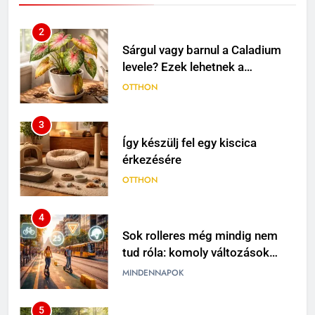
2
Sárgul vagy barnul a Caladium
levele? Ezek lehetnek a
leggyakoribb okok
OTTHON
3
Így készülj fel egy kiscica
érkezésére
OTTHON
4
Sok rolleres még mindig nem
tud róla: komoly változások
jöhetnek a közlekedési
MINDENNAPOK
szabályokban
5