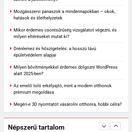
meg ugyanaz a történet újra és
újra?
Mozgásszervi panaszok a mindennapokban – okok,
MINDENNAPOK
hatások és élethelyzetek
7
Mikor érdemes csontsűrűség vizsgálatot végezni, és
Travertin burkolat időtállósága,
milyen eltéréseket mutat ki?
miért nem megy ki a divatból?
Drénlemez és hőszigetelés: a hosszú távú
OTTHON
épületvédelem alapjai
Milyen bővítményekkel érdemes dolgozni WordPress
8
alatt 2025-ben?
Skechers szandál gyerekeknek:
könnyű, kényelmes választás
Az emelő toló erkélyajtó, mint a modern otthonok
nyári napokra
VÁSÁRLÁS
prémium megoldása
Megéri-e 3D nyomtatót vásárolni otthonra, hobbi célra?
1
Mit jelenthet, ha álmodban
kiesik a fogad?
Népszerű tartalom
MINDENNAPOK