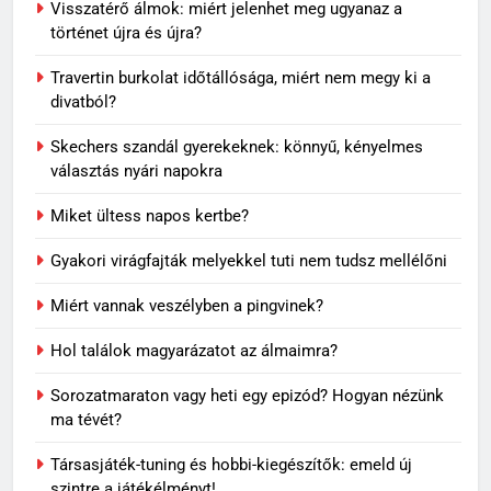
Visszatérő álmok: miért jelenhet meg ugyanaz a
történet újra és újra?
Travertin burkolat időtállósága, miért nem megy ki a
divatból?
Skechers szandál gyerekeknek: könnyű, kényelmes
választás nyári napokra
Miket ültess napos kertbe?
Gyakori virágfajták melyekkel tuti nem tudsz mellélőni
Miért vannak veszélyben a pingvinek?
5
Rododendron ültetése: így
Hol találok magyarázatot az álmaimra?
válassz helyet a látványos
virágzáshoz
OTTHON
Sorozatmaraton vagy heti egy epizód? Hogyan nézünk
ma tévét?
6
Társasjáték-tuning és hobbi-kiegészítők: emeld új
Visszatérő álmok: miért jelenhet
szintre a játékélményt!