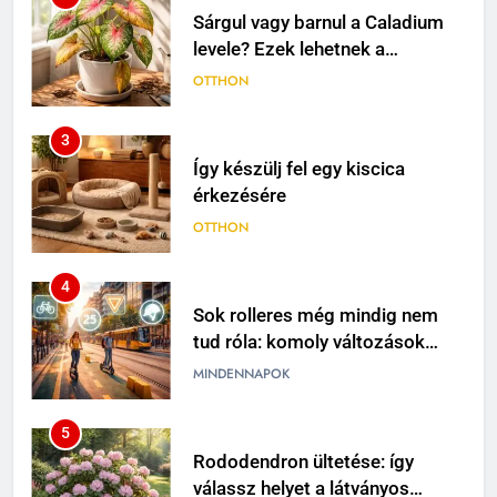
Sárgul vagy barnul a Caladium
levele? Ezek lehetnek a
leggyakoribb okok
OTTHON
3
Így készülj fel egy kiscica
érkezésére
OTTHON
4
Sok rolleres még mindig nem
tud róla: komoly változások
jöhetnek a közlekedési
MINDENNAPOK
szabályokban
5
Rododendron ültetése: így
válassz helyet a látványos