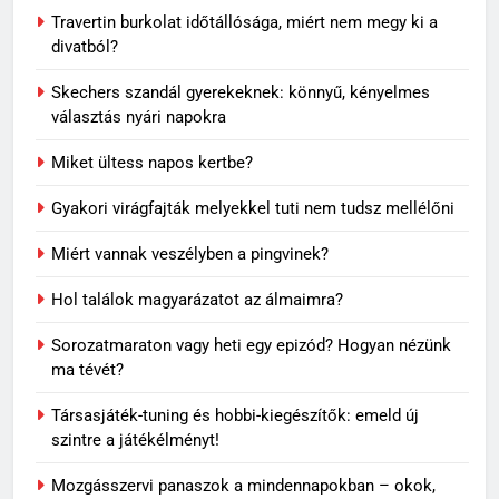
Travertin burkolat időtállósága, miért nem megy ki a
divatból?
Skechers szandál gyerekeknek: könnyű, kényelmes
választás nyári napokra
Miket ültess napos kertbe?
Gyakori virágfajták melyekkel tuti nem tudsz mellélőni
Miért vannak veszélyben a pingvinek?
5
Rododendron ültetése: így
Hol találok magyarázatot az álmaimra?
válassz helyet a látványos
virágzáshoz
OTTHON
Sorozatmaraton vagy heti egy epizód? Hogyan nézünk
ma tévét?
6
Társasjáték-tuning és hobbi-kiegészítők: emeld új
Visszatérő álmok: miért jelenhet
szintre a játékélményt!
meg ugyanaz a történet újra és
újra?
Mozgásszervi panaszok a mindennapokban – okok,
MINDENNAPOK