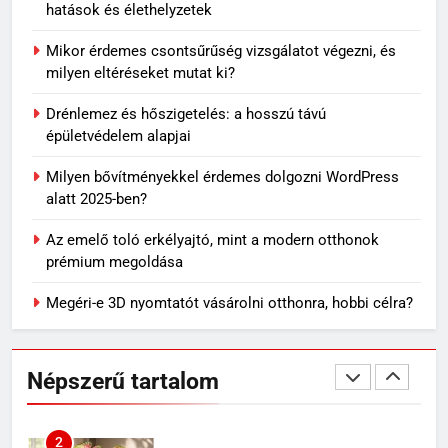
hatások és élethelyzetek
7
Mikor érdemes csontsűrűség vizsgálatot végezni, és
Travertin burkolat időtállósága,
milyen eltéréseket mutat ki?
miért nem megy ki a divatból?
Drénlemez és hőszigetelés: a hosszú távú
OTTHON
épületvédelem alapjai
Milyen bővítményekkel érdemes dolgozni WordPress
8
alatt 2025-ben?
Skechers szandál gyerekeknek:
könnyű, kényelmes választás
Az emelő toló erkélyajtó, mint a modern otthonok
nyári napokra
VÁSÁRLÁS
prémium megoldása
Megéri-e 3D nyomtatót vásárolni otthonra, hobbi célra?
1
Mit jelenthet, ha álmodban
kiesik a fogad?
Népszerű tartalom
MINDENNAPOK
2