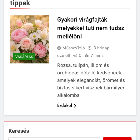
tippek
Gyakori virágfajták
melyekkel tuti nem tudsz
mellélőni
MűsorVízió
3 hónap
ezelőtt
0
7 mins
VÁSÁRLÁS
Rózsa, tulipán, liliom és
orchidea: időtálló kedvencek,
amelyek eleganciát, örömet és
biztos sikert visznek bármilyen
alkalomba.
Érdekel
Keresés