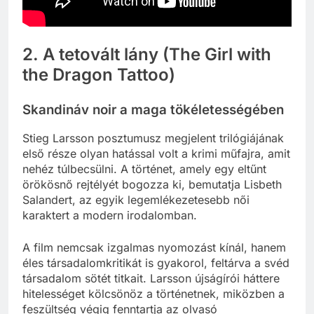
2. A tetovált lány (The Girl with
the Dragon Tattoo)
Skandináv noir a maga tökéletességében
Stieg Larsson posztumusz megjelent trilógiájának
első része olyan hatással volt a krimi műfajra, amit
nehéz túlbecsülni. A történet, amely egy eltűnt
örökösnő rejtélyét bogozza ki, bemutatja Lisbeth
Salandert, az egyik legemlékezetesebb női
karaktert a modern irodalomban.
A film nemcsak izgalmas nyomozást kínál, hanem
éles társadalomkritikát is gyakorol, feltárva a svéd
társadalom sötét titkait. Larsson újságírói háttere
hitelességet kölcsönöz a történetnek, miközben a
feszültség végig fenntartja az olvasó