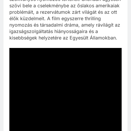
szövi bele a cselekménybe az őslakos amerikaiak
problémáit, a rezervátumok zárt világát és az ott
élők küzdelmeit. A film egyszerre thrilling
nyomozás és társadalmi dráma, amely rávilágít az
igazságszolgáltatás hiányosságaira és a
kisebbségek helyzetére az Egyesült Államokban.