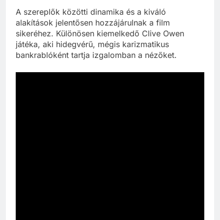
A szereplők közötti dinamika és a kiváló
alakítások jelentősen hozzájárulnak a film
sikeréhez. Különösen kiemelkedő Clive Owen
játéka, aki hidegvérű, mégis karizmatikus
bankrablóként tartja izgalomban a nézőket.