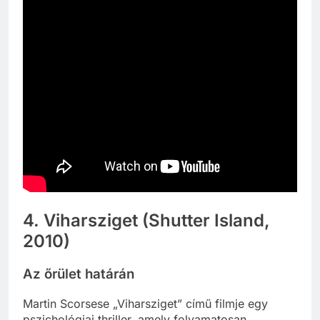
4. Viharsziget (Shutter Island,
2010)
Az őrület határán
Martin Scorsese „Viharsziget” című filmje egy
pszichológiai thriller, amely folyamatosan