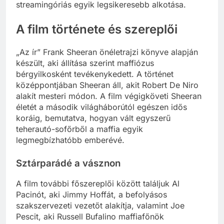
streamingóriás egyik legsikeresebb alkotása.
A film története és szereplői
„Az ír” Frank Sheeran önéletrajzi könyve alapján
készült, aki állítása szerint maffiózus
bérgyilkosként tevékenykedett. A történet
középpontjában Sheeran áll, akit Robert De Niro
alakít mesteri módon. A film végigköveti Sheeran
életét a második világháborútól egészen idős
koráig, bemutatva, hogyan vált egyszerű
teherautó-sofőrből a maffia egyik
legmegbízhatóbb emberévé.
Sztárparádé a vásznon
A film további főszereplői között találjuk Al
Pacinót, aki Jimmy Hoffát, a befolyásos
szakszervezeti vezetőt alakítja, valamint Joe
Pescit, aki Russell Bufalino maffiafőnök