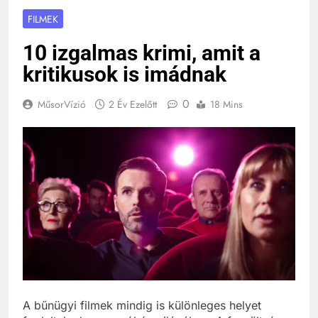
FILMEK
10 izgalmas krimi, amit a
kritikusok is imádnak
0
MűsorVízió
2 Év Ezelőtt
18 Mins
A bűnügyi filmek mindig is különleges helyet