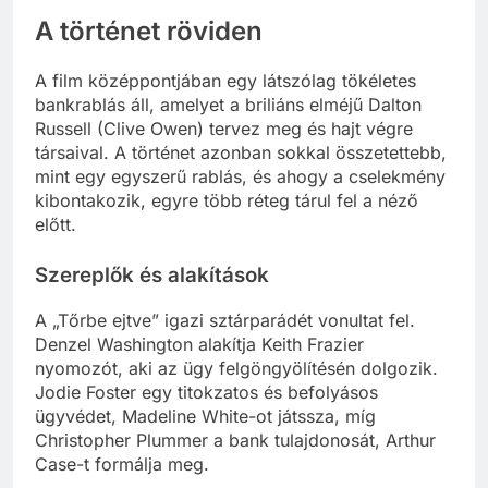
A történet röviden
A film középpontjában egy látszólag tökéletes
bankrablás áll, amelyet a briliáns elméjű Dalton
Russell (Clive Owen) tervez meg és hajt végre
társaival. A történet azonban sokkal összetettebb,
mint egy egyszerű rablás, és ahogy a cselekmény
kibontakozik, egyre több réteg tárul fel a néző
előtt.
Szereplők és alakítások
A „Tőrbe ejtve” igazi sztárparádét vonultat fel.
Denzel Washington alakítja Keith Frazier
nyomozót, aki az ügy felgöngyölítésén dolgozik.
Jodie Foster egy titokzatos és befolyásos
ügyvédet, Madeline White-ot játssza, míg
Christopher Plummer a bank tulajdonosát, Arthur
Case-t formálja meg.