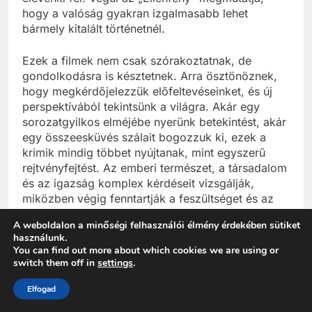
hogy a valóság gyakran izgalmasabb lehet
bármely kitalált történetnél.
Ezek a filmek nem csak szórakoztatnak, de
gondolkodásra is késztetnek. Arra ösztönöznek,
hogy megkérdőjelezzük előfeltevéseinket, és új
perspektívából tekintsünk a világra. Akár egy
sorozatgyilkos elméjébe nyerünk betekintést, akár
egy összeesküvés szálait bogozzuk ki, ezek a
krimik mindig többet nyújtanak, mint egyszerű
rejtvényfejtést. Az emberi természet, a társadalom
és az igazság komplex kérdéseit vizsgálják,
miközben végig fenntartják a feszültséget és az
izgalmat.
A weboldalon a minőségi felhasználói élmény érdekében sütiket
használunk.
A kritikusok által is elismert krimik bizonyítják,
You can find out more about which cookies we are using or
hogy a műfaj képes intellektuálisan stimuláló és
switch them off in
settings
.
művészileg értékes alkotásokat produkálni. Ezek a
Elfogad
filmek nem csak a bűnügyi történetek kedvelőinek
nyújtanak élményt, hanem mindazoknak, akik