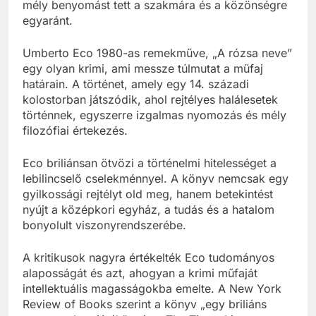
mély benyomást tett a szakmára és a közönségre
egyaránt.
Umberto Eco 1980-as remekműve, „A rózsa neve”
egy olyan krimi, ami messze túlmutat a műfaj
határain. A történet, amely egy 14. századi
kolostorban játszódik, ahol rejtélyes halálesetek
történnek, egyszerre izgalmas nyomozás és mély
filozófiai értekezés.
Eco briliánsan ötvözi a történelmi hitelességet a
lebilincselő cselekménnyel. A könyv nemcsak egy
gyilkossági rejtélyt old meg, hanem betekintést
nyújt a középkori egyház, a tudás és a hatalom
bonyolult viszonyrendszerébe.
A kritikusok nagyra értékelték Eco tudományos
alaposságát és azt, ahogyan a krimi műfaját
intellektuális magasságokba emelte. A New York
Review of Books szerint a könyv „egy briliáns