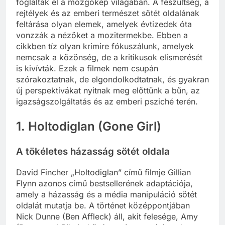
foglaltak el a mozgókép világában. A feszültség, a
rejtélyek és az emberi természet sötét oldalának
feltárása olyan elemek, amelyek évtizedek óta
vonzzák a nézőket a mozitermekbe. Ebben a
cikkben tíz olyan krimire fókuszálunk, amelyek
nemcsak a közönség, de a kritikusok elismerését
is kivívták. Ezek a filmek nem csupán
szórakoztatnak, de elgondolkodtatnak, és gyakran
új perspektívákat nyitnak meg előttünk a bűn, az
igazságszolgáltatás és az emberi psziché terén.
1. Holtodiglan (Gone Girl)
A tökéletes házasság sötét oldala
David Fincher „Holtodiglan” című filmje Gillian
Flynn azonos című bestsellerének adaptációja,
amely a házasság és a média manipuláció sötét
oldalát mutatja be. A történet középpontjában
Nick Dunne (Ben Affleck) áll, akit felesége, Amy