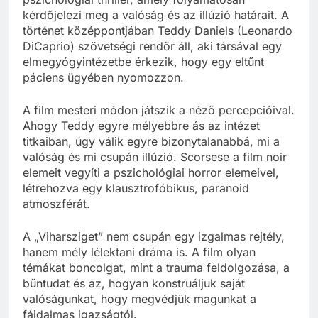
kérdőjelezi meg a valóság és az illúzió határait. A
történet középpontjában Teddy Daniels (Leonardo
DiCaprio) szövetségi rendőr áll, aki társával egy
elmegyógyintézetbe érkezik, hogy egy eltűnt
páciens ügyében nyomozzon.
A film mesteri módon játszik a néző percepcióival.
Ahogy Teddy egyre mélyebbre ás az intézet
titkaiban, úgy válik egyre bizonytalanabbá, mi a
valóság és mi csupán illúzió. Scorsese a film noir
elemeit vegyíti a pszichológiai horror elemeivel,
létrehozva egy klausztrofóbikus, paranoid
atmoszférát.
A „Viharsziget” nem csupán egy izgalmas rejtély,
hanem mély lélektani dráma is. A film olyan
témákat boncolgat, mint a trauma feldolgozása, a
bűntudat és az, hogyan konstruáljuk saját
valóságunkat, hogy megvédjük magunkat a
fájdalmas igazságtól.