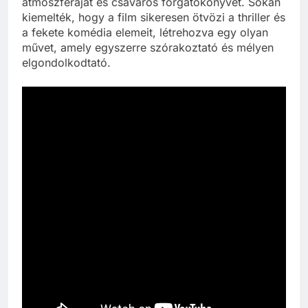
atmoszféráját és csavaros forgatókönyvét. Sokan
kiemelték, hogy a film sikeresen ötvözi a thriller és
a fekete komédia elemeit, létrehozva egy olyan
művet, amely egyszerre szórakoztató és mélyen
elgondolkodtató.