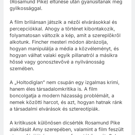
(Rosamund Pike) eltűnése után gyanúsítanak meg
gyilkossággal.
A film briliánsan játszik a nézői elvárásokkal és
percepciókkal. Ahogy a történet kibontakozik,
folyamatosan változik a kép, amit a szereplőkről
alkotunk. Fincher mesteri módon ábrázolja,
hogyan manipulálja a média a közvéleményt, és
hogyan válhat valaki egyik pillanatról a másikra
hőssé vagy gonosztevővé a nyilvánosság
szemében.
A „Holtodiglan” nem csupán egy izgalmas krimi,
hanem éles társadalomkritika is. A film
boncolgatja a modern házasság problémáit, a
nemek közötti harcot, és azt, hogyan hatnak ránk
a társadalmi elvárások és sztereotípiák.
A kritikusok különösen dicsérték Rosamund Pike
alakítását Amy szerepében, valamint a film feszült