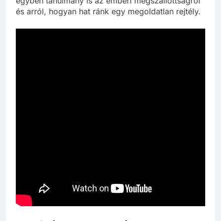
egyben tanulmány is az emberi megszállottságról
és arról, hogyan hat ránk egy megoldatlan rejtély.