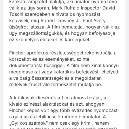
karikatúrarajzolót alakítja, aki amatőr nyomozóvá
válik az ügy során. Mark Ruffalo Inspector David
Toschi szerepében a hivatalos nyomozást
képviseli, míg Robert Downey Jr. Paul Avery
újságírót játssza. A film bemutatja, hogyan válik az
ügy megszállottságukká, és hogyan befolyásolja
ez személyes életüket és karrierjüket.
Fincher aprólékos részletességgel rekonstruálja a
korszakot és az eseményeket, szinte
dokumentarista hűséggel. A film nem kínál könnyű
megoldásokat vagy katartikus befejezést, ehelyett
a valóság összetettségét és a megoldatlan
rejtélyek frusztráló természetét mutatja be.
A kritikusok dicsérték a film atmoszféráját, a
kiváló színészi alakításokat és azt, ahogyan
Fincher képes volt egy több évtizedes nyomozást
izgalmas és lebilincselő módon bemutatni. A
„Gyilkos számok” nem csak egy krimi, hanem