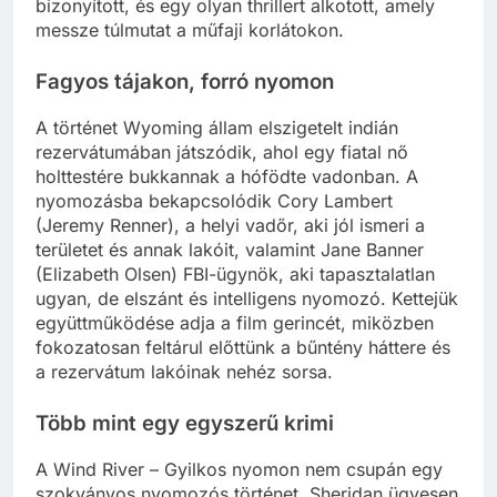
bizonyított, és egy olyan thrillert alkotott, amely
messze túlmutat a műfaji korlátokon.
Fagyos tájakon, forró nyomon
A történet Wyoming állam elszigetelt indián
rezervátumában játszódik, ahol egy fiatal nő
holttestére bukkannak a hófödte vadonban. A
nyomozásba bekapcsolódik Cory Lambert
(Jeremy Renner), a helyi vadőr, aki jól ismeri a
területet és annak lakóit, valamint Jane Banner
(Elizabeth Olsen) FBI-ügynök, aki tapasztalatlan
ugyan, de elszánt és intelligens nyomozó. Kettejük
együttműködése adja a film gerincét, miközben
fokozatosan feltárul előttünk a bűntény háttere és
a rezervátum lakóinak nehéz sorsa.
Több mint egy egyszerű krimi
A Wind River – Gyilkos nyomon nem csupán egy
szokványos nyomozós történet. Sheridan ügyesen