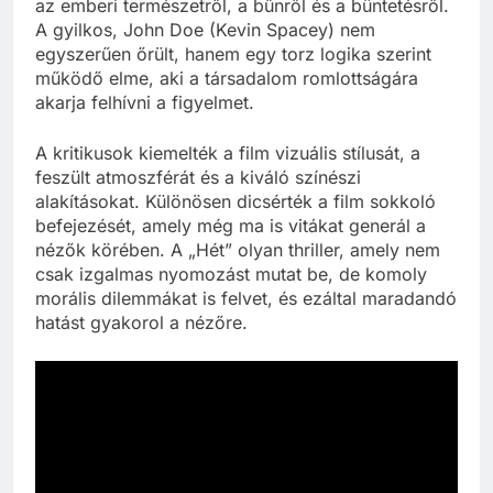
az emberi természetről, a bűnről és a büntetésről.
A gyilkos, John Doe (Kevin Spacey) nem
egyszerűen őrült, hanem egy torz logika szerint
működő elme, aki a társadalom romlottságára
akarja felhívni a figyelmet.
A kritikusok kiemelték a film vizuális stílusát, a
feszült atmoszférát és a kiváló színészi
alakításokat. Különösen dicsérték a film sokkoló
befejezését, amely még ma is vitákat generál a
nézők körében. A „Hét” olyan thriller, amely nem
csak izgalmas nyomozást mutat be, de komoly
morális dilemmákat is felvet, és ezáltal maradandó
hatást gyakorol a nézőre.