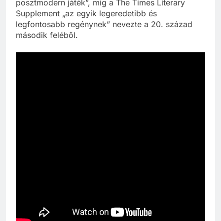
posztmodern játék”, míg a The Times Literary
Supplement „az egyik legeredetibb és
legfontosabb regénynek” nevezte a 20. század
második feléből.