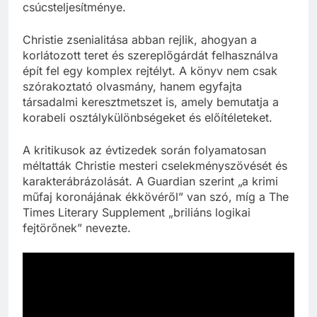
csúcsteljesítménye.
Christie zsenialitása abban rejlik, ahogyan a
korlátozott teret és szereplőgárdát felhasználva
épít fel egy komplex rejtélyt. A könyv nem csak
szórakoztató olvasmány, hanem egyfajta
társadalmi keresztmetszet is, amely bemutatja a
korabeli osztálykülönbségeket és előítéleteket.
A kritikusok az évtizedek során folyamatosan
méltatták Christie mesteri cselekményszövését és
karakterábrázolását. A Guardian szerint „a krimi
műfaj koronájának ékkövéről” van szó, míg a The
Times Literary Supplement „briliáns logikai
fejtörőnek” nevezte.