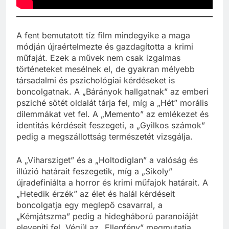
A fent bemutatott tíz film mindegyike a maga
módján újraértelmezte és gazdagította a krimi
műfaját. Ezek a művek nem csak izgalmas
történeteket mesélnek el, de gyakran mélyebb
társadalmi és pszichológiai kérdéseket is
boncolgatnak. A „Bárányok hallgatnak” az emberi
psziché sötét oldalát tárja fel, míg a „Hét” morális
dilemmákat vet fel. A „Memento” az emlékezet és
identitás kérdéseit feszegeti, a „Gyilkos számok”
pedig a megszállottság természetét vizsgálja.
A „Viharsziget” és a „Holtodiglan” a valóság és
illúzió határait feszegetik, míg a „Sikoly”
újradefiniálta a horror és krimi műfajok határait. A
„Hetedik érzék” az élet és halál kérdéseit
boncolgatja egy meglepő csavarral, a
„Kémjátszma” pedig a hidegháború paranoiáját
eleveníti fel. Végül az „Ellenfény” megmutatja,