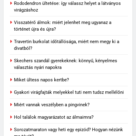
Rododendron ültetése: így válassz helyet a látványos
virágzáshoz
Visszatérő álmok: miért jelenhet meg ugyanaz a
történet újra és újra?
Travertin burkolat időtállósága, miért nem megy ki a
divatból?
Skechers szandál gyerekeknek: könnyű, kényelmes
választás nyári napokra
Miket ültess napos kertbe?
5
Gyakori virágfajták melyekkel tuti nem tudsz mellélőni
Visszatérő álmok: miért jelenhet
meg ugyanaz a történet újra és
Miért vannak veszélyben a pingvinek?
újra?
MINDENNAPOK
Hol találok magyarázatot az álmaimra?
6
Sorozatmaraton vagy heti egy epizód? Hogyan nézünk