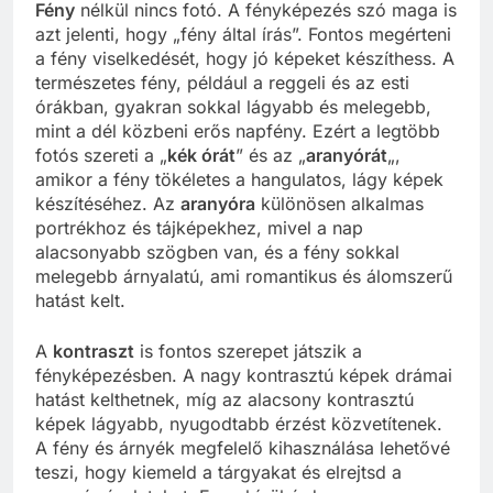
Fény
nélkül nincs fotó. A fényképezés szó maga is
azt jelenti, hogy „fény által írás”. Fontos megérteni
a fény viselkedését, hogy jó képeket készíthess. A
természetes fény, például a reggeli és az esti
órákban, gyakran sokkal lágyabb és melegebb,
mint a dél közbeni erős napfény. Ezért a legtöbb
fotós szereti a „
kék órát
” és az „
aranyórát
„,
amikor a fény tökéletes a hangulatos, lágy képek
készítéséhez. Az
aranyóra
különösen alkalmas
portrékhoz és tájképekhez, mivel a nap
alacsonyabb szögben van, és a fény sokkal
melegebb árnyalatú, ami romantikus és álomszerű
hatást kelt.
A
kontraszt
is fontos szerepet játszik a
fényképezésben. A nagy kontrasztú képek drámai
hatást kelthetnek, míg az alacsony kontrasztú
képek lágyabb, nyugodtabb érzést közvetítenek.
A fény és árnyék megfelelő kihasználása lehetővé
teszi, hogy kiemeld a tárgyakat és elrejtsd a