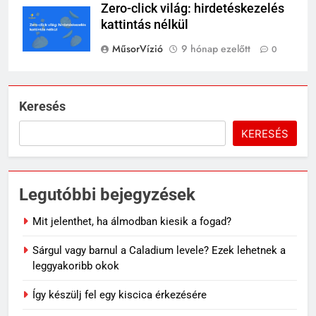
Zero-click világ: hirdetéskezelés
kattintás nélkül
MűsorVízió
9 hónap ezelőtt
0
Keresés
KERESÉS
Legutóbbi bejegyzések
Mit jelenthet, ha álmodban kiesik a fogad?
Sárgul vagy barnul a Caladium levele? Ezek lehetnek a
leggyakoribb okok
Így készülj fel egy kiscica érkezésére