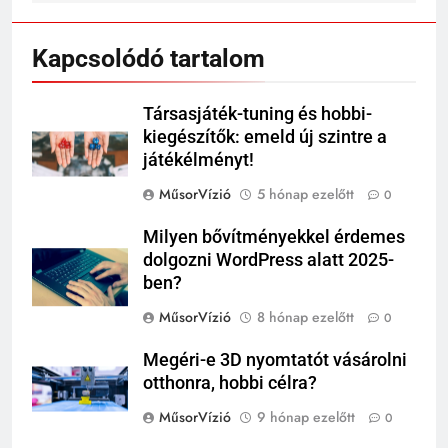
Kapcsolódó tartalom
Társasjáték-tuning és hobbi-
kiegészítők: emeld új szintre a
játékélményt!
MűsorVízió
5 hónap ezelőtt
0
Milyen bővítményekkel érdemes
dolgozni WordPress alatt 2025-
ben?
MűsorVízió
8 hónap ezelőtt
0
Megéri-e 3D nyomtatót vásárolni
otthonra, hobbi célra?
MűsorVízió
9 hónap ezelőtt
0