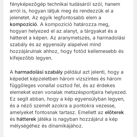
fényképezőgép technikai tudásáról szól, hanem
arról is, hogyan látjuk meg és rendezzük el a
jelenetet. Az egyik legfontosabb elem a
kompozíció
. A kompozíció határozza meg,
hogyan helyezed el az alanyt, a tárgyakat és a
hátteret a képen. Az aranymetszés, a harmadolási
szabály és az egyensúly alapelvei mind
hozzájárulnak ahhoz, hogy fotód kellemesebb és
kifejezőbb legyen.
A
harmadolási szabály
például azt jelenti, hogy a
képedet képzeletben három vízszintes és három
függőleges vonallal osztod fel, és az érdekes
elemeket ezen vonalak metszéspontjaira helyezed.
Ez segít abban, hogy a kép egyensúlyban legyen,
és a néző szemét azokra a pontokra vezesse,
amelyeket fontosnak tartasz. Emellett az
előterek
és
hátterek
játéka is nagyban hozzájárul a kép
mélységéhez és dinamikájához.