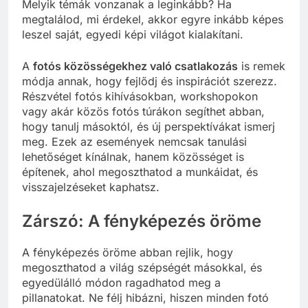
Melyik témák vonzanak a leginkább? Ha
megtalálod, mi érdekel, akkor egyre inkább képes
leszel saját, egyedi képi világot kialakítani.
A
fotós közösségekhez való csatlakozás
is remek
módja annak, hogy fejlődj és inspirációt szerezz.
Részvétel fotós kihívásokban, workshopokon
vagy akár közös fotós túrákon segíthet abban,
hogy tanulj másoktól, és új perspektívákat ismerj
meg. Ezek az események nemcsak tanulási
lehetőséget kínálnak, hanem közösséget is
építenek, ahol megoszthatod a munkáidat, és
visszajelzéseket kaphatsz.
Zárszó: A fényképezés öröme
A fényképezés öröme abban rejlik, hogy
megoszthatod a világ szépségét másokkal, és
egyedülálló módon ragadhatod meg a
pillanatokat. Ne félj hibázni, hiszen minden fotó