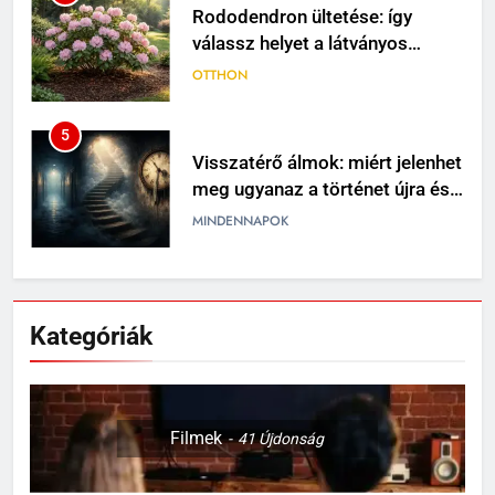
5
Visszatérő álmok: miért jelenhet
meg ugyanaz a történet újra és
újra?
MINDENNAPOK
6
Travertin burkolat időtállósága,
miért nem megy ki a divatból?
OTTHON
7
Skechers szandál gyerekeknek:
Kategóriák
könnyű, kényelmes választás
nyári napokra
VÁSÁRLÁS
Filmek
41
Újdonság
8
Miket ültess napos kertbe?