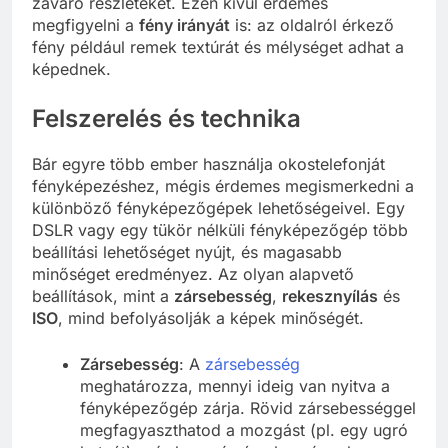
zavaró részleteket. Ezen kívül érdemes
megfigyelni a
fény irányát
is: az oldalról érkező
fény például remek textúrát és mélységet adhat a
képednek.
Felszerelés és technika
Bár egyre több ember használja okostelefonját
fényképezéshez, mégis érdemes megismerkedni a
különböző fényképezőgépek lehetőségeivel. Egy
DSLR vagy egy tükör nélküli fényképezőgép több
beállítási lehetőséget nyújt, és magasabb
minőséget eredményez. Az olyan alapvető
beállítások, mint a
zársebesség
,
rekesznyílás
és
ISO
, mind befolyásolják a képek minőségét.
Zársebesség
: A
zársebesség
meghatározza, mennyi ideig van nyitva a
fényképezőgép zárja. Rövid zársebességgel
megfagyaszthatod a mozgást (pl. egy ugró