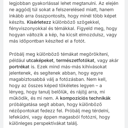
legjobban gyakorlással lehet megtanulni. Az elején
ne aggódj túl sokat a felszerelésed miatt, hanem
inkább arra összpontosíts, hogy minél több képet
készíts.
Kísérletezz
különböző szögekkel,
fényviszonyokkal és témákkal. Figyeld meg, hogy
hogyan változik a kép, ha kicsit elmozdulsz, vagy
más időpontban készíted el a fotót.
Próbálj meg különböző témákat megörökíteni,
például
utcaképeket
,
természetfotókat
, vagy akár
portrékat
is. Ezek mind más-más kihívásokat
jelentenek, és segítenek abban, hogy egyre
magabiztosabbá válj a fotózásban. Nem kell,
hogy az összes képed tökéletes legyen – a
lényeg, hogy tanulj belőlük, és rájöjj arra, mi
működik, és mi nem. A
kompozíciós technikák
próbálgatása segít abban, hogy különböző
nézőpontokat fedezz fel. Próbálj meg térdelni,
lefeküdni, vagy éppen magasból fotózni, hogy
különleges perspektívákat találj.