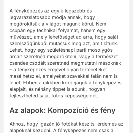
A fényképezés az egyik legszebb és
legvarázslatosabb módja annak, hogy
megörökítsük a világot magunk körül. Nem
csupán egy technikai folyamat, hanem egy
művészet, amely lehetőséget ad arra, hogy saját
szemszögünkből mutassuk meg azt, amit látunk.
Lehet, hogy egy születésnapi parti mosolygós
arcait szeretnéd megörökíteni, vagy a természet
csendes csodáit szeretnéd megmutatni másoknak
– a fényképezés erejével olyan történeteket
mesélhetsz el, amelyeket szavakkal talán nem is
lehet. Ebben a cikkben körbejárjuk a fényképezés
alapjait, és néhány tippet is adunk, hogyan
fejlesztheted saját fotós képességeidet.
Az alapok: Kompozíció és fény
Ahhoz, hogy igazán jó fotókat készíts, érdemes az
alapoknál kezdeni. A fényképezés nem csak a