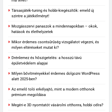
ma tévét?
Travertin burkolat időtállósága,
miért nem megy ki a divatból?
Társasjáték-tuning és hobbi-kiegészítők: emeld új
OTTHON
szintre a játékélményt!
Mozgásszervi panaszok a mindennapokban – okok,
7
hatások és élethelyzetek
Skechers szandál gyerekeknek:
könnyű, kényelmes választás
Mikor érdemes csontsűrűség vizsgálatot végezni, és
nyári napokra
VÁSÁRLÁS
milyen eltéréseket mutat ki?
Drénlemez és hőszigetelés: a hosszú távú
8
épületvédelem alapjai
Miket ültess napos kertbe?
Milyen bővítményekkel érdemes dolgozni WordPress
OTTHON
alatt 2025-ben?
Az emelő toló erkélyajtó, mint a modern otthonok
1
prémium megoldása
Mit jelenthet, ha álmodban
Megéri-e 3D nyomtatót vásárolni otthonra, hobbi célra?
kiesik a fogad?