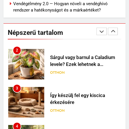
MINDENNAPOK
Vendégélmény 2.0 — Hogyan növeli a vendéghívó
rendszer a hatékonyságot és a márkaértéket?
2
Sárgul vagy barnul a Caladium
levele? Ezek lehetnek a
Népszerű tartalom
leggyakoribb okok
OTTHON
3
Így készülj fel egy kiscica
érkezésére
OTTHON
4
Rododendron ültetése: így
válassz helyet a látványos
virágzáshoz
OTTHON