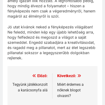
amely igazán illik hozzád. A legfontosabb pedig,
hogy mindig élvezd a folyamatot – hiszen a
fényképezés nem csak a végeredményről, hanem
magáról az élményről is szól.
Jó utat kívánok neked a fényképezés világában!
Ne feledd, minden kép egy újabb lehetőség arra,
hogy felfedezd és megoszd a világot a saját
szemeddel. Engedd szabadjára a kreativitásodat,
és ragadd meg a pillanatot, mert az élet legszebb
pillanatai sokszor a legegyszerűbb dolgokban
rejlenek.
Előző:
Következő:
Bejegyzés
navigáció
Tegyünk játékkonzolt
Miért érdemes a
a karácsonyfa alá
nőknek blogot
olvasni?