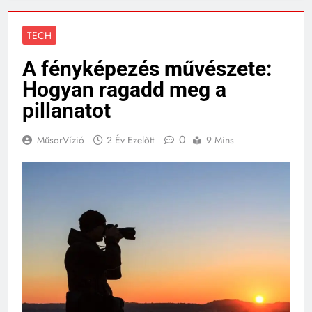
TECH
A fényképezés művészete:
Hogyan ragadd meg a
pillanatot
0
MűsorVízió
2 Év Ezelőtt
9 Mins