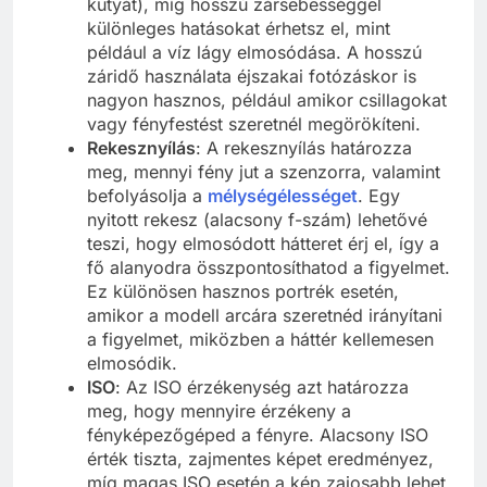
kutyát), míg hosszú zársebességgel
különleges hatásokat érhetsz el, mint
például a víz lágy elmosódása. A hosszú
záridő használata éjszakai fotózáskor is
nagyon hasznos, például amikor csillagokat
vagy fényfestést szeretnél megörökíteni.
Rekesznyílás
: A rekesznyílás határozza
meg, mennyi fény jut a szenzorra, valamint
befolyásolja a
mélységélességet
. Egy
nyitott rekesz (alacsony f-szám) lehetővé
teszi, hogy elmosódott hátteret érj el, így a
fő alanyodra összpontosíthatod a figyelmet.
Ez különösen hasznos portrék esetén,
amikor a modell arcára szeretnéd irányítani
a figyelmet, miközben a háttér kellemesen
elmosódik.
ISO
: Az ISO érzékenység azt határozza
meg, hogy mennyire érzékeny a
fényképezőgéped a fényre. Alacsony ISO
érték tiszta, zajmentes képet eredményez,
míg magas ISO esetén a kép zajosabb lehet,