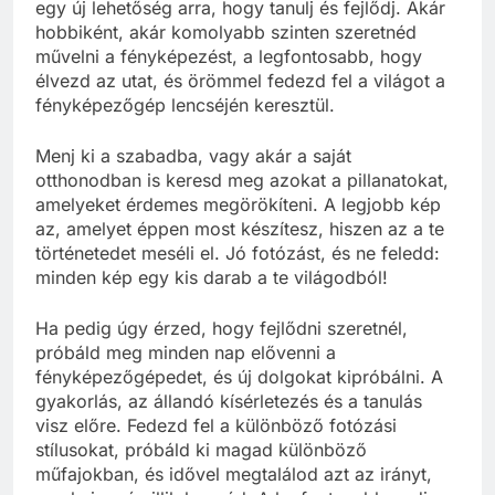
egy új lehetőség arra, hogy tanulj és fejlődj. Akár
hobbiként, akár komolyabb szinten szeretnéd
művelni a fényképezést, a legfontosabb, hogy
élvezd az utat, és örömmel fedezd fel a világot a
fényképezőgép lencséjén keresztül.
Menj ki a szabadba, vagy akár a saját
otthonodban is keresd meg azokat a pillanatokat,
amelyeket érdemes megörökíteni. A legjobb kép
az, amelyet éppen most készítesz, hiszen az a te
történetedet meséli el. Jó fotózást, és ne feledd:
minden kép egy kis darab a te világodból!
Ha pedig úgy érzed, hogy fejlődni szeretnél,
próbáld meg minden nap elővenni a
fényképezőgépedet, és új dolgokat kipróbálni. A
gyakorlás, az állandó kísérletezés és a tanulás
visz előre. Fedezd fel a különböző fotózási
stílusokat, próbáld ki magad különböző
műfajokban, és idővel megtalálod azt az irányt,