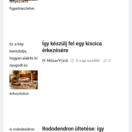
tényezőkre
figyelmeztetve.
Így készülj fel egy kiscica
Ez a kép
érkezésére
bemutatja,
hogyan alakíts ki
MűsorVízió
5 nap ezelőtt
0
nyugodt és
biztonságos
otthont egy
kiscicának
érkezéskor.
Rododendron ültetése: így
A rododendron