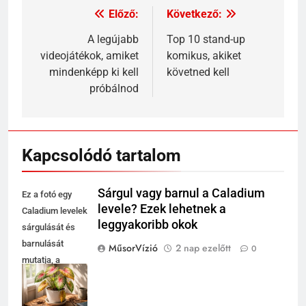
Előző:
Következő:
Bejegyzés
navigáció
A legújabb
Top 10 stand-up
videojátékok, amiket
komikus, akiket
mindenképp ki kell
követned kell
próbálnod
Kapcsolódó tartalom
Sárgul vagy barnul a Caladium
Ez a fotó egy
levele? Ezek lehetnek a
Caladium levelek
leggyakoribb okok
sárgulását és
barnulását
MűsorVízió
2 nap ezelőtt
0
mutatja, a
növény
környezeti