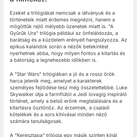
Ezeket a trilógiákat nemcsak a látványuk és a
történeteik miatt érdemes megnézni, hanem a
mögöttük rejlő mélyebb üzenetek miatt is. "A
Gyűrűk Ura" trilógia például az önfeláldozás, a
barátság és a küzdelem erényeit hangsúlyozza. Az
epikus kalandok során a nézők betekintést
nyerhetnek abba, hogy milyen fontos a kitartás és
a bátorság a legnehezebb időkben is.
A "Star Wars" trilógiában a jó és a rossz örök
harca jelenik meg, amelyet a karakterek
személyes fejlődése tesz még összetettebbé. Luke
Skywalker útja a farmfiútól a Jedi lovagig inspiráló
történet, amely a belső erőnk megtalálására és a
kitartásra ösztönöz. Az érzelmek, a családi
kötelékek és a sors kihívásai minden néző
számára tanulságosak.
A "Keresztapa" trilógia egy másik szinten kínál