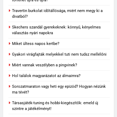
történet újra és újra?
Travertin burkolat időtállósága, miért nem megy ki a
divatból?
Skechers szandál gyerekeknek: könnyű, kényelmes
választás nyári napokra
Miket ültess napos kertbe?
Gyakori virágfajták melyekkel tuti nem tudsz mellélőni
Miért vannak veszélyben a pingvinek?
5
Rododendron ültetése: így
Hol találok magyarázatot az álmaimra?
válassz helyet a látványos
virágzáshoz
OTTHON
Sorozatmaraton vagy heti egy epizód? Hogyan nézünk
ma tévét?
6
Társasjáték-tuning és hobbi-kiegészítők: emeld új
Visszatérő álmok: miért jelenhet
szintre a játékélményt!
meg ugyanaz a történet újra és