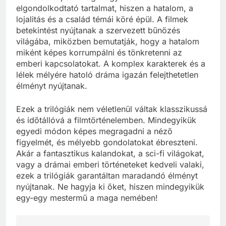
elgondolkodtató tartalmat, hiszen a hatalom, a
lojalitás és a család témái köré épül. A filmek
betekintést nyújtanak a szervezett bűnözés
világába, miközben bemutatják, hogy a hatalom
miként képes korrumpálni és tönkretenni az
emberi kapcsolatokat. A komplex karakterek és a
lélek mélyére hatoló dráma igazán felejthetetlen
élményt nyújtanak.
Ezek a trilógiák nem véletlenül váltak klasszikussá
és időtállóvá a filmtörténelemben. Mindegyikük
egyedi módon képes megragadni a néző
figyelmét, és mélyebb gondolatokat ébreszteni.
Akár a fantasztikus kalandokat, a sci-fi világokat,
vagy a drámai emberi történeteket kedveli valaki,
ezek a trilógiák garantáltan maradandó élményt
nyújtanak. Ne hagyja ki őket, hiszen mindegyikük
egy-egy mestermű a maga nemében!