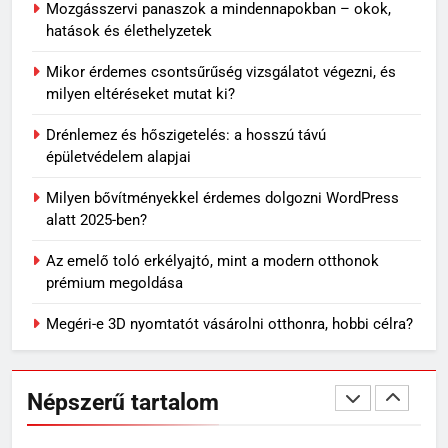
újra?
Mozgásszervi panaszok a mindennapokban – okok,
MINDENNAPOK
hatások és élethelyzetek
7
Mikor érdemes csontsűrűség vizsgálatot végezni, és
Travertin burkolat időtállósága,
milyen eltéréseket mutat ki?
miért nem megy ki a divatból?
Drénlemez és hőszigetelés: a hosszú távú
OTTHON
épületvédelem alapjai
Milyen bővítményekkel érdemes dolgozni WordPress
8
alatt 2025-ben?
Skechers szandál gyerekeknek:
könnyű, kényelmes választás
Az emelő toló erkélyajtó, mint a modern otthonok
nyári napokra
VÁSÁRLÁS
prémium megoldása
Megéri-e 3D nyomtatót vásárolni otthonra, hobbi célra?
1
Mit jelenthet, ha álmodban
kiesik a fogad?
Népszerű tartalom
MINDENNAPOK