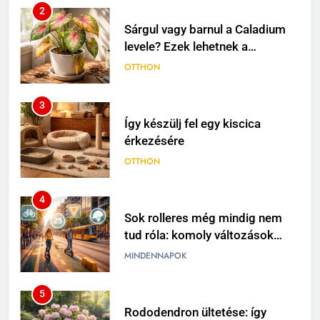
2
Sárgul vagy barnul a Caladium
levele? Ezek lehetnek a
leggyakoribb okok
OTTHON
3
Így készülj fel egy kiscica
érkezésére
OTTHON
4
Sok rolleres még mindig nem
tud róla: komoly változások
jöhetnek a közlekedési
MINDENNAPOK
szabályokban
5
Rododendron ültetése: így