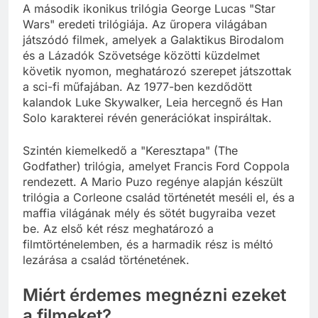
A második ikonikus trilógia George Lucas "Star
Wars" eredeti trilógiája. Az űropera világában
játszódó filmek, amelyek a Galaktikus Birodalom
és a Lázadók Szövetsége közötti küzdelmet
követik nyomon, meghatározó szerepet játszottak
a sci-fi műfajában. Az 1977-ben kezdődött
kalandok Luke Skywalker, Leia hercegnő és Han
Solo karakterei révén generációkat inspiráltak.
Szintén kiemelkedő a "Keresztapa" (The
Godfather) trilógia, amelyet Francis Ford Coppola
rendezett. A Mario Puzo regénye alapján készült
trilógia a Corleone család történetét meséli el, és a
maffia világának mély és sötét bugyraiba vezet
be. Az első két rész meghatározó a
filmtörténelemben, és a harmadik rész is méltó
lezárása a család történetének.
Miért érdemes megnézni ezeket
a filmeket?