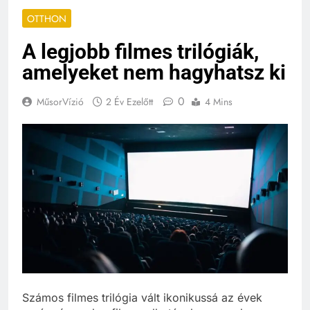
OTTHON
A legjobb filmes trilógiák,
amelyeket nem hagyhatsz ki
0
MűsorVízió
2 Év Ezelőtt
4 Mins
Számos filmes trilógia vált ikonikussá az évek