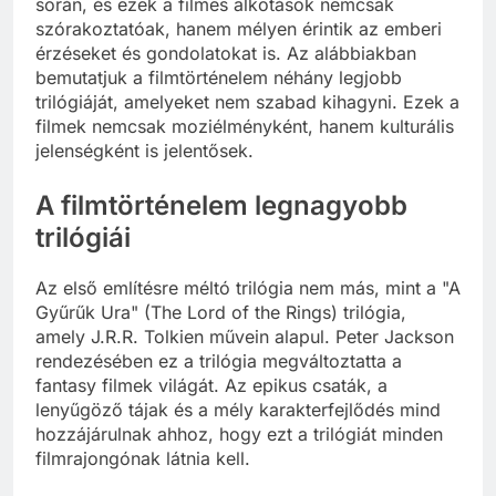
során, és ezek a filmes alkotások nemcsak
szórakoztatóak, hanem mélyen érintik az emberi
érzéseket és gondolatokat is. Az alábbiakban
bemutatjuk a filmtörténelem néhány legjobb
trilógiáját, amelyeket nem szabad kihagyni. Ezek a
filmek nemcsak moziélményként, hanem kulturális
jelenségként is jelentősek.
A filmtörténelem legnagyobb
trilógiái
Az első említésre méltó trilógia nem más, mint a "A
Gyűrűk Ura" (The Lord of the Rings) trilógia,
amely J.R.R. Tolkien művein alapul. Peter Jackson
rendezésében ez a trilógia megváltoztatta a
fantasy filmek világát. Az epikus csaták, a
lenyűgöző tájak és a mély karakterfejlődés mind
hozzájárulnak ahhoz, hogy ezt a trilógiát minden
filmrajongónak látnia kell.