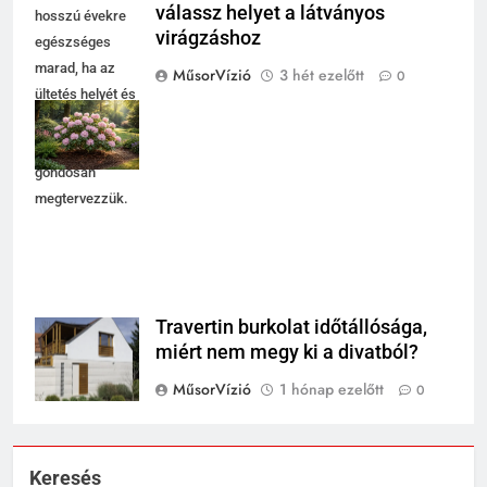
válassz helyet a látványos
hosszú évekre
virágzáshoz
egészséges
marad, ha az
MűsorVízió
3 hét ezelőtt
0
ültetés helyét és
a
fényviszonyokat
gondosan
megtervezzük.
Travertin burkolat időtállósága,
miért nem megy ki a divatból?
MűsorVízió
1 hónap ezelőtt
0
Keresés