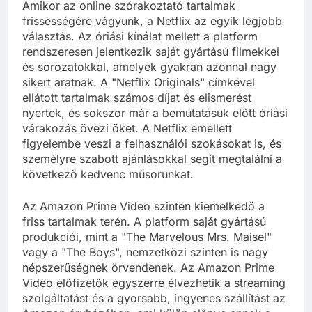
Amikor az online szórakoztató tartalmak
frissességére vágyunk, a Netflix az egyik legjobb
választás. Az óriási kínálat mellett a platform
rendszeresen jelentkezik saját gyártású filmekkel
és sorozatokkal, amelyek gyakran azonnal nagy
sikert aratnak. A "Netflix Originals" címkével
ellátott tartalmak számos díjat és elismerést
nyertek, és sokszor már a bemutatásuk előtt óriási
várakozás övezi őket. A Netflix emellett
figyelembe veszi a felhasználói szokásokat is, és
személyre szabott ajánlásokkal segít megtalálni a
következő kedvenc műsorunkat.
Az Amazon Prime Video szintén kiemelkedő a
friss tartalmak terén. A platform saját gyártású
produkciói, mint a "The Marvelous Mrs. Maisel"
vagy a "The Boys", nemzetközi szinten is nagy
népszerűségnek örvendenek. Az Amazon Prime
Video előfizetők egyszerre élvezhetik a streaming
szolgáltatást és a gyorsabb, ingyenes szállítást az