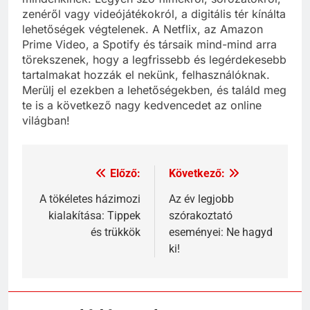
zenéről vagy videójátékokról, a digitális tér kínálta
lehetőségek végtelenek. A Netflix, az Amazon
Prime Video, a Spotify és társaik mind-mind arra
törekszenek, hogy a legfrissebb és legérdekesebb
tartalmakat hozzák el nekünk, felhasználóknak.
Merülj el ezekben a lehetőségekben, és találd meg
te is a következő nagy kedvencedet az online
világban!
Előző:
Következő:
Bejegyzés
navigáció
A tökéletes házimozi
Az év legjobb
kialakítása: Tippek
szórakoztató
és trükkök
eseményei: Ne hagyd
ki!