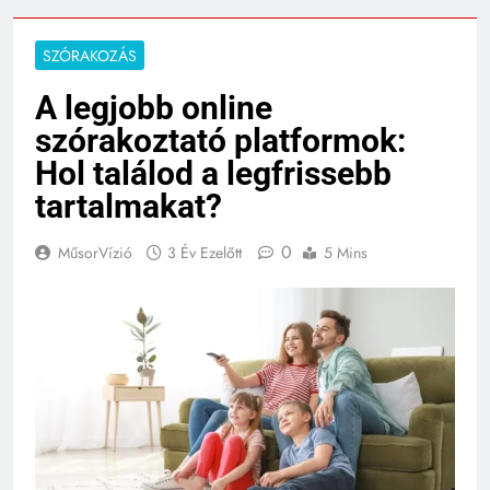
SZÓRAKOZÁS
A legjobb online
szórakoztató platformok:
Hol találod a legfrissebb
tartalmakat?
0
MűsorVízió
3 Év Ezelőtt
5 Mins