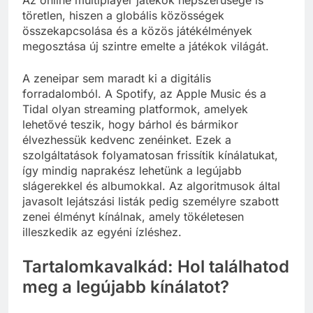
Az online multiplayer játékok népszerűsége is
töretlen, hiszen a globális közösségek
összekapcsolása és a közös játékélmények
megosztása új szintre emelte a játékok világát.
A zeneipar sem maradt ki a digitális
forradalomból. A Spotify, az Apple Music és a
Tidal olyan streaming platformok, amelyek
lehetővé teszik, hogy bárhol és bármikor
élvezhessük kedvenc zenéinket. Ezek a
szolgáltatások folyamatosan frissítik kínálatukat,
így mindig naprakész lehetünk a legújabb
slágerekkel és albumokkal. Az algoritmusok által
javasolt lejátszási listák pedig személyre szabott
zenei élményt kínálnak, amely tökéletesen
illeszkedik az egyéni ízléshez.
Tartalomkavalkád: Hol találhatod
meg a legújabb kínálatot?