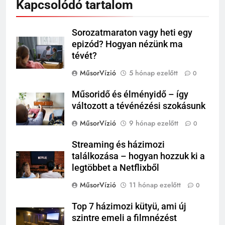
Kapcsolódó tartalom
Sorozatmaraton vagy heti egy
epizód? Hogyan nézünk ma
tévét?
MűsorVízió
5 hónap ezelőtt
0
Műsoridő és élményidő – így
változott a tévénézési szokásunk
MűsorVízió
9 hónap ezelőtt
0
Streaming és házimozi
találkozása – hogyan hozzuk ki a
legtöbbet a Netflixből
MűsorVízió
11 hónap ezelőtt
0
Top 7 házimozi kütyü, ami új
szintre emeli a filmnézést