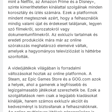
mint a Netflix, az Amazon Prime és a Disney+,
szinte kimeríthetetlen kínálattal szolgálnak minden
korosztály és ízlés számára. Ezek a platformok
mindent megtesznek azért, hogy a felhasználók
mindig valami újat és érdekeset találjanak, legyen
szó filmekről, sorozatokról vagy
dokumentumfilmekről. Az exkluzív tartalmak és
eredeti produkciók mára már az online
szórakozás meghatározó elemeivé váltak,
amelyek a hagyományos televíziózást is háttérbe
szorították.
A videójátékok világában is forradalmi
változásokat hoztak az online platformok. A
Steam, az Epic Games Store és a GOG.com azok
a helyek, ahol a gamerek a legfrissebb és
legizgalmasabb játékokat szerezhetik be. Ezek a
szolgáltatások nem csak a legújabb kiadásokat
kínálják, hanem számos exkluzív akciót és
kedvezményt is biztosítanak a felhasználóknak.