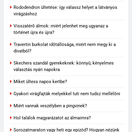
Rododendron ültetése: így válassz helyet a látványos
virágzáshoz
Visszatérő álmok: miért jelenhet meg ugyanaz a
történet újra és újra?
Travertin burkolat időtállósága, miért nem megy ki a
divatból?
Skechers szandál gyerekeknek: könnyű, kényelmes
választás nyári napokra
Miket ültess napos kertbe?
Gyakori virágfajták melyekkel tuti nem tudsz mellélőni
Miért vannak veszélyben a pingvinek?
5
Rododendron ültetése: így
Hol találok magyarázatot az álmaimra?
válassz helyet a látványos
virágzáshoz
OTTHON
Sorozatmaraton vagy heti egy epizód? Hogyan nézünk