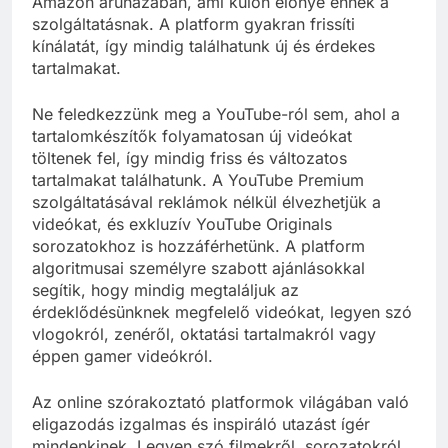
Amazon áruházában, ami külön előnye ennek a
szolgáltatásnak. A platform gyakran frissíti
kínálatát, így mindig találhatunk új és érdekes
tartalmakat.
Ne feledkezzünk meg a YouTube-ról sem, ahol a
tartalomkészítők folyamatosan új videókat
töltenek fel, így mindig friss és változatos
tartalmakat találhatunk. A YouTube Premium
szolgáltatásával reklámok nélkül élvezhetjük a
videókat, és exkluzív YouTube Originals
sorozatokhoz is hozzáférhetünk. A platform
algoritmusai személyre szabott ajánlásokkal
segítik, hogy mindig megtaláljuk az
érdeklődésünknek megfelelő videókat, legyen szó
vlogokról, zenéről, oktatási tartalmakról vagy
éppen gamer videókról.
Az online szórakoztató platformok világában való
eligazodás izgalmas és inspiráló utazást ígér
mindenkinek. Legyen szó filmekről, sorozatokról,