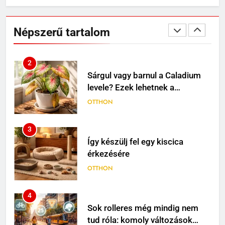
Mit jelenthet, ha álmodban
kiesik a fogad?
Népszerű tartalom
MINDENNAPOK
2
Sárgul vagy barnul a Caladium
levele? Ezek lehetnek a
leggyakoribb okok
OTTHON
3
Így készülj fel egy kiscica
érkezésére
OTTHON
4
Sok rolleres még mindig nem
tud róla: komoly változások