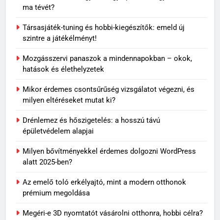
ma tévét?
6
Társasjáték-tuning és hobbi-kiegészítők: emeld új
Visszatérő álmok: miért jelenhet
szintre a játékélményt!
meg ugyanaz a történet újra és
újra?
Mozgásszervi panaszok a mindennapokban – okok,
MINDENNAPOK
hatások és élethelyzetek
7
Mikor érdemes csontsűrűség vizsgálatot végezni, és
Travertin burkolat időtállósága,
milyen eltéréseket mutat ki?
miért nem megy ki a divatból?
Drénlemez és hőszigetelés: a hosszú távú
OTTHON
épületvédelem alapjai
Milyen bővítményekkel érdemes dolgozni WordPress
8
alatt 2025-ben?
Skechers szandál gyerekeknek:
könnyű, kényelmes választás
Az emelő toló erkélyajtó, mint a modern otthonok
nyári napokra
VÁSÁRLÁS
prémium megoldása
Megéri-e 3D nyomtatót vásárolni otthonra, hobbi célra?
1