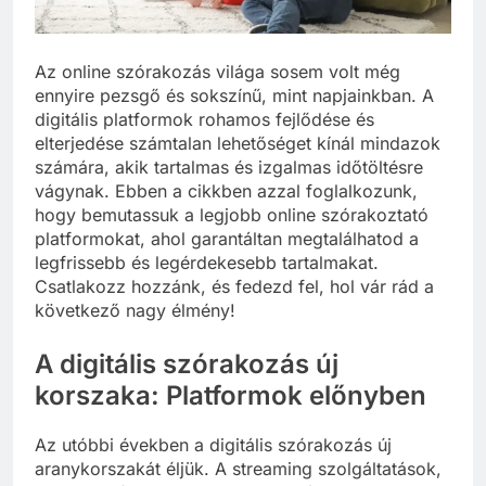
Az online szórakozás világa sosem volt még
ennyire pezsgő és sokszínű, mint napjainkban. A
digitális platformok rohamos fejlődése és
elterjedése számtalan lehetőséget kínál mindazok
számára, akik tartalmas és izgalmas időtöltésre
vágynak. Ebben a cikkben azzal foglalkozunk,
hogy bemutassuk a legjobb online szórakoztató
platformokat, ahol garantáltan megtalálhatod a
legfrissebb és legérdekesebb tartalmakat.
Csatlakozz hozzánk, és fedezd fel, hol vár rád a
következő nagy élmény!
A digitális szórakozás új
korszaka: Platformok előnyben
Az utóbbi években a digitális szórakozás új
aranykorszakát éljük. A streaming szolgáltatások,