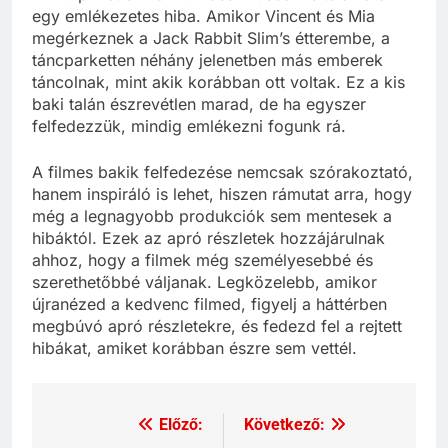
egy emlékezetes hiba. Amikor Vincent és Mia
megérkeznek a Jack Rabbit Slim’s étterembe, a
táncparketten néhány jelenetben más emberek
táncolnak, mint akik korábban ott voltak. Ez a kis
baki talán észrevétlen marad, de ha egyszer
felfedezzük, mindig emlékezni fogunk rá.
A filmes bakik felfedezése nemcsak szórakoztató,
hanem inspiráló is lehet, hiszen rámutat arra, hogy
még a legnagyobb produkciók sem mentesek a
hibáktól. Ezek az apró részletek hozzájárulnak
ahhoz, hogy a filmek még személyesebbé és
szerethetőbbé váljanak. Legközelebb, amikor
újranézed a kedvenc filmed, figyelj a háttérben
megbúvó apró részletekre, és fedezd fel a rejtett
hibákat, amiket korábban észre sem vettél.
Előző:
Következő:
Bejegyzés