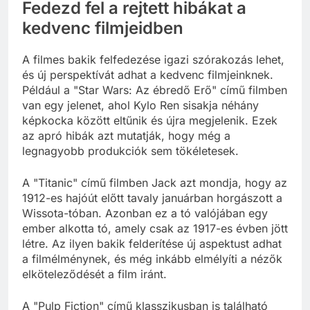
Fedezd fel a rejtett hibákat a
kedvenc filmjeidben
A filmes bakik felfedezése igazi szórakozás lehet,
és új perspektívát adhat a kedvenc filmjeinknek.
Például a "Star Wars: Az ébredő Erő" című filmben
van egy jelenet, ahol Kylo Ren sisakja néhány
képkocka között eltűnik és újra megjelenik. Ezek
az apró hibák azt mutatják, hogy még a
legnagyobb produkciók sem tökéletesek.
A "Titanic" című filmben Jack azt mondja, hogy az
1912-es hajóút előtt tavaly januárban horgászott a
Wissota-tóban. Azonban ez a tó valójában egy
ember alkotta tó, amely csak az 1917-es évben jött
létre. Az ilyen bakik felderítése új aspektust adhat
a filmélménynek, és még inkább elmélyíti a nézők
elköteleződését a film iránt.
A "Pulp Fiction" című klasszikusban is található