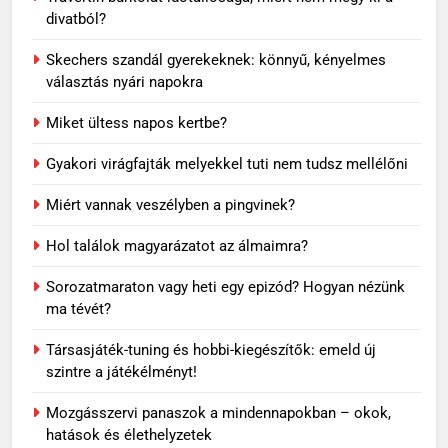
divatból?
Skechers szandál gyerekeknek: könnyű, kényelmes
választás nyári napokra
Miket ültess napos kertbe?
Gyakori virágfajták melyekkel tuti nem tudsz mellélőni
Miért vannak veszélyben a pingvinek?
5
Rododendron ültetése: így
Hol találok magyarázatot az álmaimra?
válassz helyet a látványos
virágzáshoz
OTTHON
Sorozatmaraton vagy heti egy epizód? Hogyan nézünk
ma tévét?
6
Társasjáték-tuning és hobbi-kiegészítők: emeld új
Visszatérő álmok: miért jelenhet
szintre a játékélményt!
meg ugyanaz a történet újra és
újra?
Mozgásszervi panaszok a mindennapokban – okok,
MINDENNAPOK
hatások és élethelyzetek