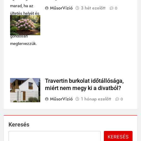
marad, ha az
MűsorVízió
3 hét ezelőtt
0
ültetés helyét és
a
fényviszonyokat
gondosan
megtervezzük.
Travertin burkolat időtállósága,
miért nem megy ki a divatból?
MűsorVízió
1 hónap ezelőtt
0
Keresés
KERESÉS