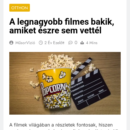
OTTHON
A legnagyobb filmes bakik,
amiket észre sem vettél
0
MűsorVízió
2 Év Ezelőtt
4 Mins
A filmek világában a részletek fontosak, hiszen