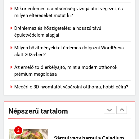
7
Mikor érdemes csontsűrűség vizsgálatot végezni, és
Travertin burkolat időtállósága,
milyen eltéréseket mutat ki?
miért nem megy ki a divatból?
Drénlemez és hőszigetelés: a hosszú távú
OTTHON
épületvédelem alapjai
Milyen bővítményekkel érdemes dolgozni WordPress
8
alatt 2025-ben?
Skechers szandál gyerekeknek:
könnyű, kényelmes választás
Az emelő toló erkélyajtó, mint a modern otthonok
nyári napokra
VÁSÁRLÁS
prémium megoldása
Megéri-e 3D nyomtatót vásárolni otthonra, hobbi célra?
1
Mit jelenthet, ha álmodban
kiesik a fogad?
Népszerű tartalom
MINDENNAPOK
2
Sárgul vagy barnul a Caladium