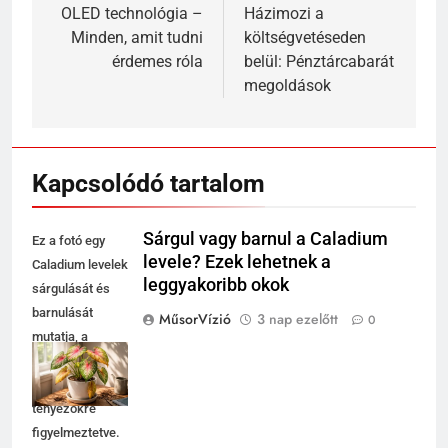
navigáció
OLED technológia –
Házimozi a
Minden, amit tudni
költségvetéseden
érdemes róla
belül: Pénztárcabarát
megoldások
Kapcsolódó tartalom
Sárgul vagy barnul a Caladium
Ez a fotó egy
levele? Ezek lehetnek a
Caladium levelek
leggyakoribb okok
sárgulását és
barnulását
MűsorVízió
3 nap ezelőtt
0
mutatja, a
növény
környezeti
tényezőkre
figyelmeztetve.