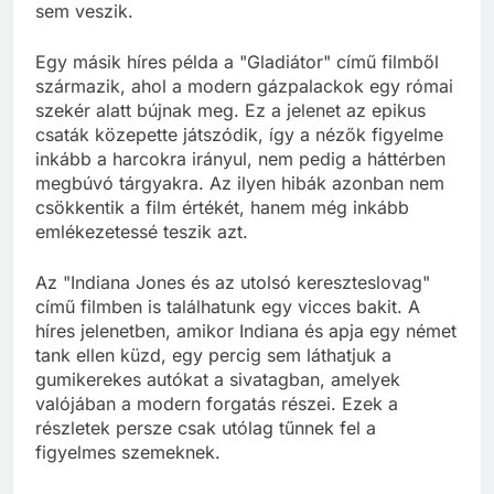
sem veszik.
Egy másik híres példa a "Gladiátor" című filmből
származik, ahol a modern gázpalackok egy római
szekér alatt bújnak meg. Ez a jelenet az epikus
csaták közepette játszódik, így a nézők figyelme
inkább a harcokra irányul, nem pedig a háttérben
megbúvó tárgyakra. Az ilyen hibák azonban nem
csökkentik a film értékét, hanem még inkább
emlékezetessé teszik azt.
Az "Indiana Jones és az utolsó kereszteslovag"
című filmben is találhatunk egy vicces bakit. A
híres jelenetben, amikor Indiana és apja egy német
tank ellen küzd, egy percig sem láthatjuk a
gumikerekes autókat a sivatagban, amelyek
valójában a modern forgatás részei. Ezek a
részletek persze csak utólag tűnnek fel a
figyelmes szemeknek.