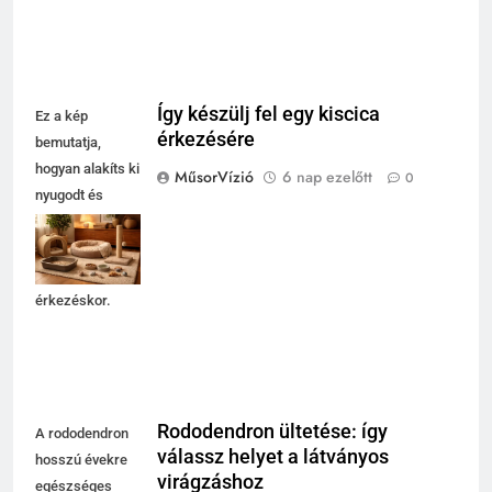
Így készülj fel egy kiscica
Ez a kép
érkezésére
bemutatja,
hogyan alakíts ki
MűsorVízió
6 nap ezelőtt
0
nyugodt és
biztonságos
otthont egy
kiscicának
érkezéskor.
Rododendron ültetése: így
A rododendron
válassz helyet a látványos
hosszú évekre
virágzáshoz
egészséges