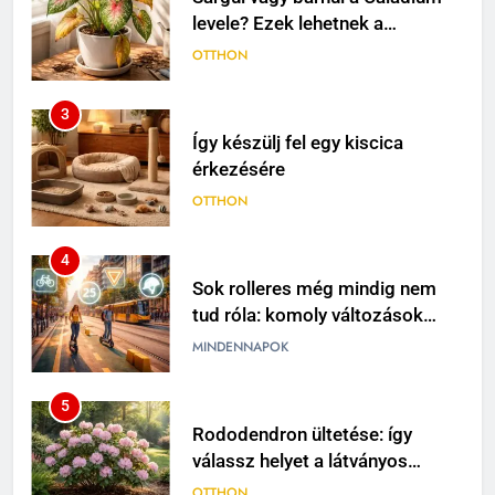
levele? Ezek lehetnek a
leggyakoribb okok
OTTHON
3
Így készülj fel egy kiscica
érkezésére
OTTHON
4
Sok rolleres még mindig nem
tud róla: komoly változások
jöhetnek a közlekedési
MINDENNAPOK
szabályokban
5
Rododendron ültetése: így
válassz helyet a látványos
virágzáshoz
OTTHON