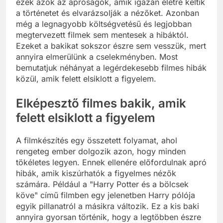
ezek azok az apróságok, amik igazán életre keltik
a történetet és elvarázsolják a nézőket. Azonban
még a legnagyobb költségvetésű és legjobban
megtervezett filmek sem mentesek a hibáktól.
Ezeket a bakikat sokszor észre sem vesszük, mert
annyira elmerülünk a cselekményben. Most
bemutatjuk néhányat a legérdekesebb filmes hibák
közül, amik felett elsiklott a figyelem.
Elképesztő filmes bakik, amik
felett elsiklott a figyelem
A filmkészítés egy összetett folyamat, ahol
rengeteg ember dolgozik azon, hogy minden
tökéletes legyen. Ennek ellenére előfordulnak apró
hibák, amik kiszúrhatók a figyelmes nézők
számára. Például a "Harry Potter és a bölcsek
köve" című filmben egy jelenetben Harry pólója
egyik pillanatról a másikra változik. Ez a kis baki
annyira gyorsan történik, hogy a legtöbben észre