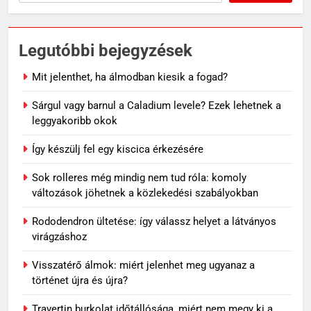
Legutóbbi bejegyzések
Mit jelenthet, ha álmodban kiesik a fogad?
Sárgul vagy barnul a Caladium levele? Ezek lehetnek a
leggyakoribb okok
Így készülj fel egy kiscica érkezésére
Sok rolleres még mindig nem tud róla: komoly
változások jöhetnek a közlekedési szabályokban
Rododendron ültetése: így válassz helyet a látványos
virágzáshoz
Visszatérő álmok: miért jelenhet meg ugyanaz a
történet újra és újra?
Travertin burkolat időtállósága, miért nem megy ki a