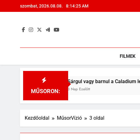
Ugrás
szombat, 2026.08.08.
8:14:26 AM
a
tartalomra
FILMEK
Sárgul vagy barnul a Caladium levele? Ezek leh
3 Nap Ezelőtt
MŰSORON:
Kezdőoldal
MűsorVízió
3 oldal