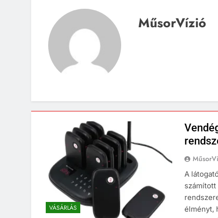
MűsorVízió
Vendég
rendsz
MűsorVí
A látogat
számított
rendszere
VÁSÁRLÁS
élményt, 