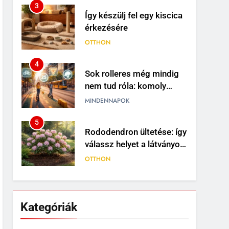
3
Így készülj fel egy kiscica
érkezésére
OTTHON
4
Sok rolleres még mindig
nem tud róla: komoly
változások jöhetnek a
MINDENNAPOK
közlekedési szabályokban
5
Rododendron ültetése: így
válassz helyet a látványos
virágzáshoz
OTTHON
6
Visszatérő álmok: miért
jelenhet meg ugyanaz a
Kategóriák
történet újra és újra?
MINDENNAPOK