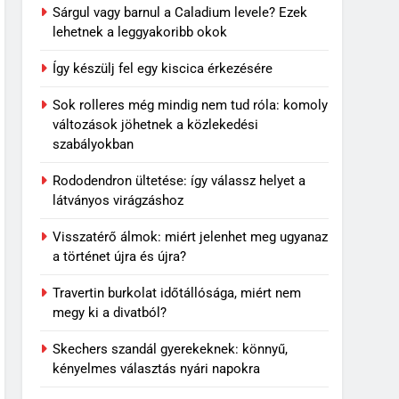
Sárgul vagy barnul a Caladium levele? Ezek
lehetnek a leggyakoribb okok
Így készülj fel egy kiscica érkezésére
Sok rolleres még mindig nem tud róla: komoly
változások jöhetnek a közlekedési
szabályokban
Rododendron ültetése: így válassz helyet a
látványos virágzáshoz
Visszatérő álmok: miért jelenhet meg ugyanaz
a történet újra és újra?
Travertin burkolat időtállósága, miért nem
megy ki a divatból?
Skechers szandál gyerekeknek: könnyű,
kényelmes választás nyári napokra