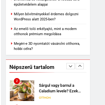
7
épületvédelem alapjai
Travertin burkolat
időtállósága, miért nem
Milyen bővítményekkel érdemes dolgozni
megy ki a divatból?
OTTHON
WordPress alatt 2025-ben?
8
Az emelő toló erkélyajtó, mint a modern
Skechers szandál
otthonok prémium megoldása
gyerekeknek: könnyű,
kényelmes választás nyári
Megéri-e 3D nyomtatót vásárolni otthonra,
VÁSÁRLÁS
napokra
hobbi célra?
1
Mit jelenthet, ha álmodban
kiesik a fogad?
Népszerű tartalom
MINDENNAPOK
2
Sárgul vagy barnul a
Caladium levele? Ezek
lehetnek a leggyakoribb
OTTHON
okok