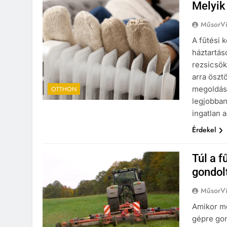
Melyik
MűsorVí
A fűtési 
háztartás
rezsicsök
arra ösz
megoldáso
OTTHON
legjobban
ingatlan 
Érdekel
Túl a f
gondol
MűsorVí
Amikor me
gépre gon