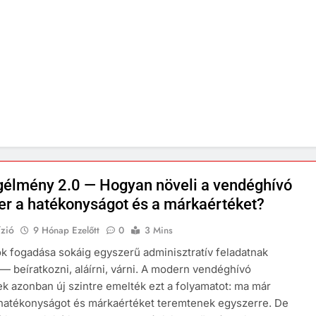
élmény 2.0 — Hogyan növeli a vendéghívó
er a hatékonyságot és a márkaértéket?
zió
9 Hónap Ezelőtt
0
3 Mins
ók fogadása sokáig egyszerű adminisztratív feladatnak
 — beíratkozni, aláírni, várni. A modern vendéghívó
k azonban új szintre emelték ezt a folyamatot: ma már
hatékonyságot és márkaértéket teremtenek egyszerre. De