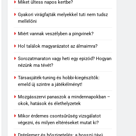
Miket ültess napos kertbe?
Gyakori virágfajták melyekkel tuti nem tudsz
mellélőni
Miért vannak veszélyben a pingvinek?
Hol találok magyarázatot az álmaimra?
Sorozatmaraton vagy heti egy epizód? Hogyan
nézünk ma tévét?
5
Rododendron ültetése: így
Társasjáték-tuning és hobbi-kiegészítők:
válassz helyet a látványos
emeld új szintre a játékélményt!
virágzáshoz
OTTHON
Mozgásszervi panaszok a mindennapokban –
6
okok, hatások és élethelyzetek
Visszatérő álmok: miért
jelenhet meg ugyanaz a
Mikor érdemes csontsűrűség vizsgálatot
történet újra és újra?
végezni, és milyen eltéréseket mutat ki?
MINDENNAPOK
Drénlemez és hőszigetelés: a hosszú távú