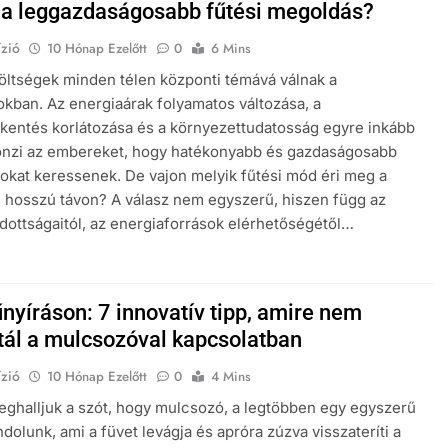
 a leggazdaságosabb fűtési megoldás?
zió
10 Hónap Ezelőtt
0
6 Mins
költségek minden télen központi témává válnak a
okban. Az energiaárak folyamatos változása, a
kentés korlátozása és a környezettudatosság egyre inkább
tönzi az embereket, hogy hatékonyabb és gazdaságosabb
kat keressenek. De vajon melyik fűtési mód éri meg a
 hosszú távon? A válasz nem egyszerű, hiszen függ az
adottságaitól, az energiaforrások elérhetőségétől…
űnyíráson: 7 innovatív tipp, amire nem
tál a mulcsozóval kapcsolatban
zió
10 Hónap Ezelőtt
0
4 Mins
ghalljuk a szót, hogy mulcsozó, a legtöbben egy egyszerű
dolunk, ami a füvet levágja és apróra zúzva visszateríti a