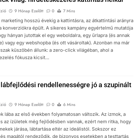
zió
9 Hónap Ezelőtt
0
7 Mins
s marketing hosszú évekig a kattintásra, az átkattintási arányra
a konverziókra épült. A sikeres kampány egyértelmű mutatója
hogy hányan jutottak el egy weboldalra, egy űrlapra (és annak
re) vagy egy webshopba (és ott vásároltak). Azonban ma már
rszak küszöbén állunk: a zero-click világéban, ahol a
ezelés fókusza kicsit…
lábfejlődési rendellenességre jó a szupinált
zió
9 Hónap Ezelőtt
0
6 Mins
k lába az első években folyamatosan változik. Az izmok, a
s az ízületek még fejlődésben vannak, ezért nem ritka, hogy
ekek járása, lábtartása eltér az ideálistól. Sokszor ez
 és magától rendeződik, de bizonyos esetekben a testtartás