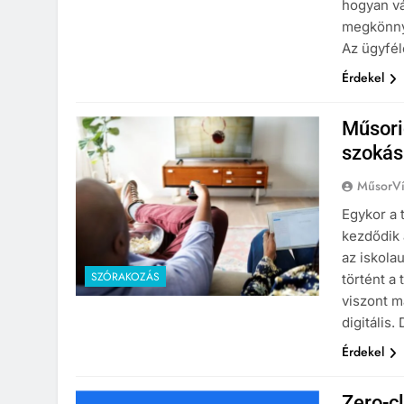
hogyan vá
megkönnyí
Az ügyfé
Érdekel
Műsori
szokás
MűsorVí
Egykor a 
kezdődik 
az iskola
SZÓRAKOZÁS
történt a
viszont m
digitális
Érdekel
Zero-cl