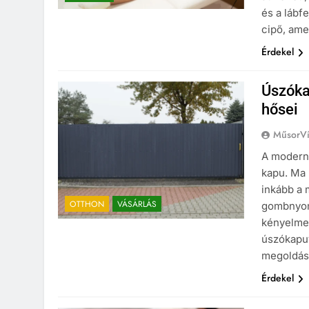
és a lábf
cipő, ame
Érdekel
Úszóka
hősei
MűsorVí
A modern
kapu. Ma 
inkább a 
OTTHON
VÁSÁRLÁS
gombnyomá
kényelmes
úszókapu
megoldást
Érdekel