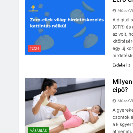
MűsorVí
A digitáli
(CTR) és 
az volt, 
kitöltésé
egy új ko
TECH
hirdetésk
Érdekel
Milyen 
cipő?
MűsorVí
A gyereke
csontok é
a kisgyerm
VÁSÁRLÁS
átmeneti,