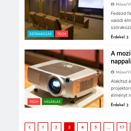
MűsorVí
Fedezd fe
valódi él
szórakozá
SZÓRAKOZÁS
TECH
Érdekel
A mozi
nappal
MűsorVí
Alakítsd 
projektor
élményt n
TECH
VÁSÁRLÁS
Érdekel
1
2
3
4
5
…
17