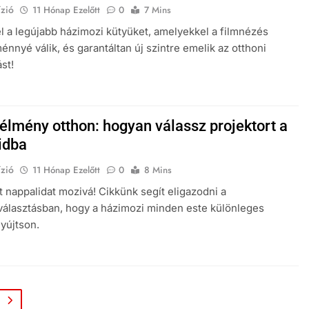
zió
11 Hónap Ezelőtt
0
7 Mins
l a legújabb házimozi kütyüket, amelyekkel a filmnézés
ménnyé válik, és garantáltan új szintre emelik az otthoni
st!
élmény otthon: hogyan válassz projektort a
idba
zió
11 Hónap Ezelőtt
0
8 Mins
át nappalidat mozivá! Cikkünk segít eligazodni a
választásban, hogy a házimozi minden este különleges
yújtson.