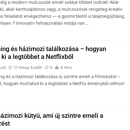
Pedig a modern mulcsozók ennél sokkal többet tudnak! Akár
ó, akár kerttulajdonos vagy, a mulcsozóval rengeteg kreatív
s feladatot elvégezhetsz — a gyomirtástól a talajmegújításig.
ilyen 7 innovatív felhasználási módja van…
ing és házimozi találkozása – hogyan
ki a legtöbbet a Netflixből
zió
11 Hónap Ezelőtt
0
8 Mins
ng és a házimozi találkozása új szintre emeli a filmnézést –
l, hogyan hozhatod ki a legtöbbet a Netflix élményből otthon!
ázimozi kütyü, ami új szintre emeli a
zést