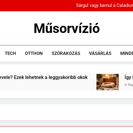
Sárgul vagy barnul a Caladiu
Sok rolleres még mindig
Műsorvízió
Sárgul vagy barnul a Caladiu
Sok rolleres még mindig
Mozi, IT, Tech, Szórakozás, Kikapcsolódás
TECH
OTTHON
SZÓRAKOZÁS
VÁSÁRLÁS
MIND
etnek a leggyakoribb okok
Így készülj fel egy 
6 Nap Ezelőtt