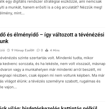
lik egy digitális rendszer stratégiai eszközzé, ami nemcsak
ti a munkát, hanem erősíti is a cég arculatát? Nézzük meg!
lélmény, mint…
dő és élményidő – így változott a tévénézési
unk
zió
9 Hónap Ezelőtt
0
4 Mins
tévénézés szinte szertartás volt. Mindenki tudta, mikor
a kedvenc sorozata, és ha lekéste, nem volt visszaút, másnap
udvaron vagy a munkahelyen már mindenki arról beszélt, mi
 tegnapi részben, csak éppen mi nem voltunk képben. Ma már
ás világot élünk: a tévézés személyre szabott, rugalmas és
. De vajon…
ick világ: hirdetéskezelés kattintás nélkül