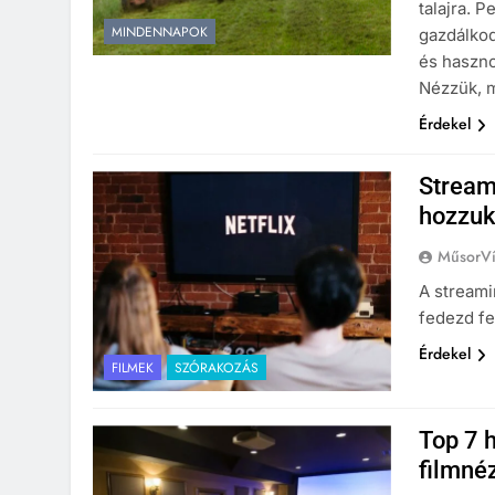
talajra. 
MINDENNAPOK
gazdálkod
és haszno
Nézzük, m
Érdekel
Stream
hozzuk 
MűsorVí
A streami
fedezd fe
Érdekel
FILMEK
SZÓRAKOZÁS
Top 7 h
filmné