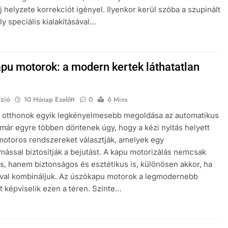
ej helyzete korrekciót igényel. Ilyenkor kerül szóba a szupinált
ly speciális kialakításával…
pu motorok: a modern kertek láthatatlan
zió
10 Hónap Ezelőtt
0
6 Mins
 otthonok egyik legkényelmesebb megoldása az automatikus
már egyre többen döntenek úgy, hogy a kézi nyitás helyett
motoros rendszereket választják, amelyek egy
ssal biztosítják a bejutást. A kapu motorizálás nemcsak
, hanem biztonságos és esztétikus is, különösen akkor, ha
val kombináljuk. Az úszókapu motorok a legmodernebb
 képviselik ezen a téren. Szinte…