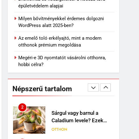
7
épületvédelem alapjai
Travertin burkolat
időtállósága, miért nem
Milyen bővítményekkel érdemes dolgozni
megy ki a divatból?
OTTHON
WordPress alatt 2025-ben?
8
Az emelő toló erkélyajtó, mint a modern
Skechers szandál
otthonok prémium megoldása
gyerekeknek: könnyű,
kényelmes választás nyári
Megéri-e 3D nyomtatót vásárolni otthonra,
VÁSÁRLÁS
napokra
hobbi célra?
1
Mit jelenthet, ha álmodban
kiesik a fogad?
Népszerű tartalom
MINDENNAPOK
2
Sárgul vagy barnul a
Caladium levele? Ezek
lehetnek a leggyakoribb
OTTHON
okok