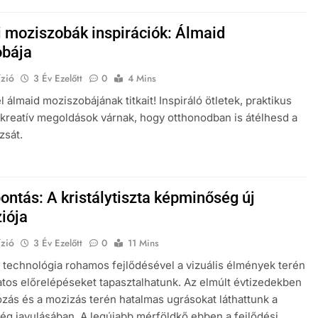
i moziszobák inspirációk: Álmaid
obája
zió
3 Év Ezelőtt
0
4 Mins
 álmaid moziszobájának titkait! Inspiráló ötletek, praktikus
 kreatív megoldások várnak, hogy otthonodban is átélhesd a
zsát.
ontás: A kristálytiszta képminőség új
iója
zió
3 Év Ezelőtt
0
11 Mins
technológia rohamos fejlődésével a vizuális élmények terén
atos előrelépéseket tapasztalhatunk. Az elmúlt évtizedekben
iózás és a mozizás terén hatalmas ugrásokat láthattunk a
g javulásában. A legújabb mérföldkő ebben a fejlődési