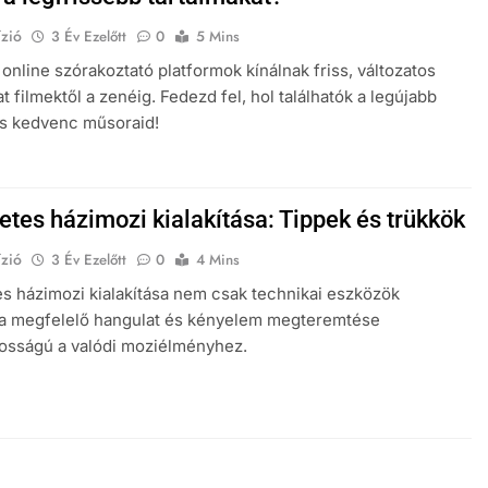
zió
3 Év Ezelőtt
0
5 Mins
 online szórakoztató platformok kínálnak friss, változatos
t filmektől a zenéig. Fedezd fel, hol találhatók a legújabb
és kedvenc műsoraid!
etes házimozi kialakítása: Tippek és trükkök
zió
3 Év Ezelőtt
0
4 Mins
es házimozi kialakítása nem csak technikai eszközök
 a megfelelő hangulat és kényelem megteremtése
osságú a valódi moziélményhez.