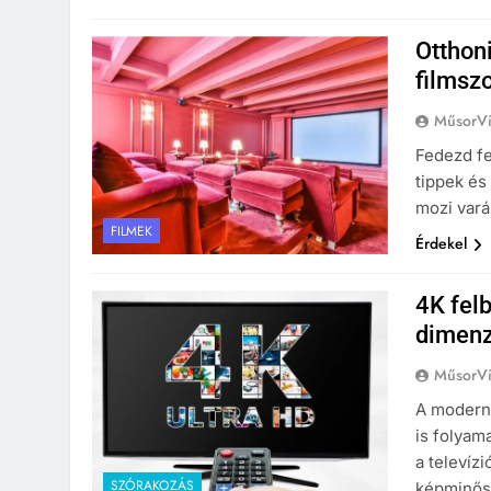
Otthon
filmsz
MűsorVí
Fedezd fel
tippek és
mozi vará
FILMEK
Érdekel
4K felb
dimenz
MűsorVí
A modern 
is folyam
a televíz
SZÓRAKOZÁS
képminősé