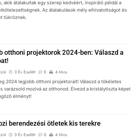
, akik átalakultak egy szerep kedvéért, inspiráló példái a
lkötelezettségnek. Az átalakulások mély elhivatottságot és
t tükröznek.
b otthoni projektorok 2024-ben: Válaszd a
at!
zió
3 Év Ezelőtt
0
4 Mins
g 2024 legjobb otthoni projektorait! Válaszd a tökéletes
és varázsold mozivá az otthonod. Élvezd a kristálytiszta képet
űgöző élményt!
zi berendezési ötletek kis terekre
zió
3 Év Ezelőtt
0
4 Mins