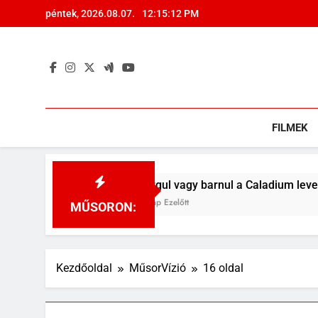
Ugrás
péntek, 2026.08.07.
12:15:13 PM
a
tartalomra
FILMEK
Sárgul vagy barnul a Caladium levele? Ezek lehetne
2 Nap Ezelőtt
MŰSORON:
Kezdőoldal
MűsorVízió
16 oldal