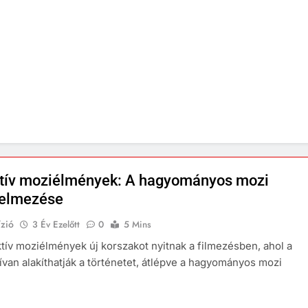
ktív moziélmények: A hagyományos mozi
telmezése
zió
3 Év Ezelőtt
0
5 Mins
ktív moziélmények új korszakot nyitnak a filmezésben, ahol a
ívan alakíthatják a történetet, átlépve a hagyományos mozi