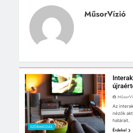
MűsorVízió
Intera
újraér
MűsorVí
Az intera
nézők akt
határait.
SZÓRAKOZÁS
Érdekel