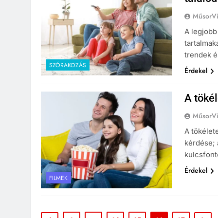
MűsorVí
A legjobb
tartalmaka
trendek 
SZÓRAKOZÁS
Érdekel
A tökél
MűsorVí
A tökélet
kérdése;
kulcsfont
Érdekel
FILMEK