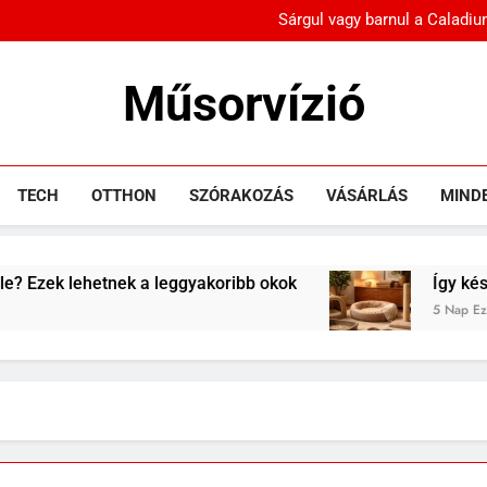
Sárgul vagy barnul a Caladiu
Sok rolleres még mindig
Műsorvízió
Sárgul vagy barnul a Caladiu
Sok rolleres még mindig
Mozi, IT, Tech, Szórakozás, Kikapcsolódás
TECH
OTTHON
SZÓRAKOZÁS
VÁSÁRLÁS
MIND
k a leggyakoribb okok
Így készülj fel egy kis
5 Nap Ezelőtt