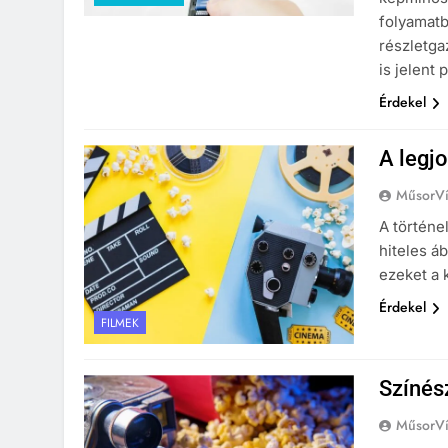
folyamatb
részletga
is jelent
Érdekel
A legjo
MűsorVí
A történe
hiteles á
ezeket a 
Érdekel
FILMEK
Színés
MűsorVí