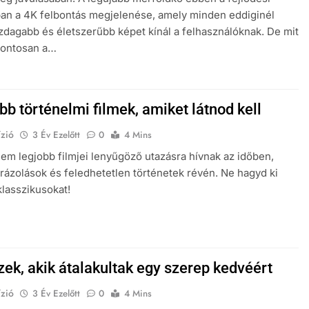
an a 4K felbontás megjelenése, amely minden eddiginél
zdagabb és életszerűbb képet kínál a felhasználóknak. De mit
 pontosan a…
bb történelmi filmek, amiket látnod kell
zió
3 Év Ezelőtt
0
4 Mins
lem legjobb filmjei lenyűgöző utazásra hívnak az időben,
brázolások és feledhetetlen történetek révén. Ne hagyd ki
klasszikusokat!
zek, akik átalakultak egy szerep kedvéért
zió
3 Év Ezelőtt
0
4 Mins