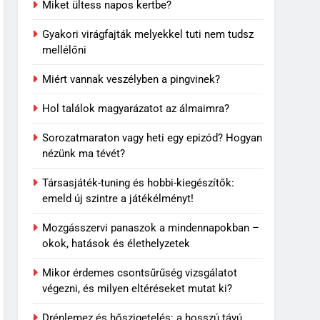
Miket ültess napos kertbe?
Gyakori virágfajták melyekkel tuti nem tudsz
mellélőni
Miért vannak veszélyben a pingvinek?
Hol találok magyarázatot az álmaimra?
Sorozatmaraton vagy heti egy epizód? Hogyan
nézünk ma tévét?
5
Rododendron ültetése: így
Társasjáték-tuning és hobbi-kiegészítők:
válassz helyet a látványos
emeld új szintre a játékélményt!
virágzáshoz
OTTHON
Mozgásszervi panaszok a mindennapokban –
6
okok, hatások és élethelyzetek
Visszatérő álmok: miért
jelenhet meg ugyanaz a
Mikor érdemes csontsűrűség vizsgálatot
történet újra és újra?
végezni, és milyen eltéréseket mutat ki?
MINDENNAPOK
Drénlemez és hőszigetelés: a hosszú távú