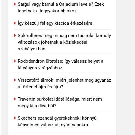
Sárgul vagy barnul a Caladium levele? Ezek
lehetnek a leggyakoribb okok
Így készülj fel egy kiscica érkezésére
Sok rolleres még mindig nem tud róla: komoly
változások jöhetnek a közlekedési
szabályokban
Rododendron ültetése: így válassz helyet a
látványos virágzáshoz
Visszatérő álmok: miért jelenhet meg ugyanaz
a történet újra és újra?
Travertin burkolat időtállósága, miért nem
megy ki a divatból?
Skechers szandál gyerekeknek: könnyű,
kényelmes választás nyári napokra