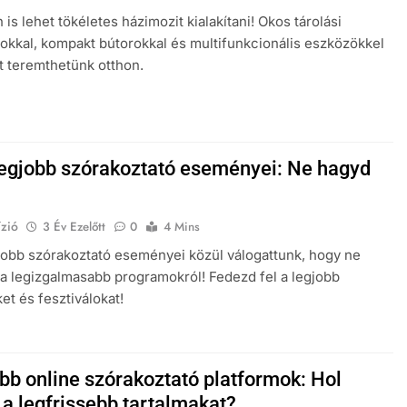
 is lehet tökéletes házimozit kialakítani! Okos tárolási
kkal, kompakt bútorokkal és multifunkcionális eszközökkel
 teremthetünk otthon.
legjobb szórakoztató eseményei: Ne hagyd
zió
3 Év Ezelőtt
0
4 Mins
jobb szórakoztató eseményei közül válogattunk, hogy ne
 a legizgalmasabb programokról! Fedezd fel a legjobb
et és fesztiválokat!
obb online szórakoztató platformok: Hol
 a legfrissebb tartalmakat?