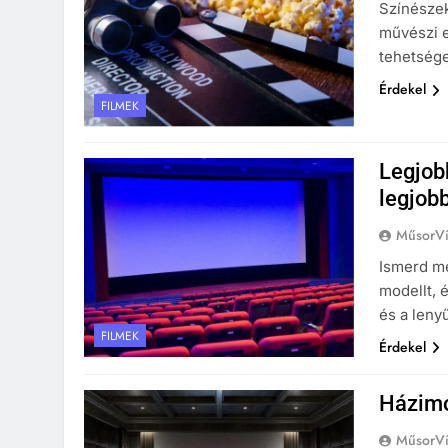
Színészek
művészi e
tehetsége
Érdekel
FILMEK
Legjob
legjobb
MűsorVí
Ismerd me
modellt, 
és a leny
FILMEK
Érdekel
Házimo
MűsorVí