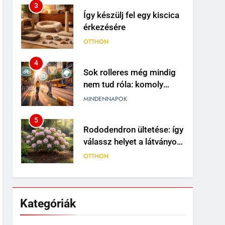
3
Így készülj fel egy kiscica
érkezésére
OTTHON
4
Sok rolleres még mindig
nem tud róla: komoly
változások jöhetnek a
MINDENNAPOK
közlekedési szabályokban
5
Rododendron ültetése: így
válassz helyet a látványos
virágzáshoz
OTTHON
6
Visszatérő álmok: miért
jelenhet meg ugyanaz a
Kategóriák
történet újra és újra?
MINDENNAPOK