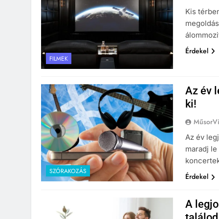
Kis térben
megoldáso
álommozit
Érdekel
FILMEK
Az év 
ki!
MűsorVí
Az év leg
maradj le
koncertek
SZÓRAKOZÁS
Érdekel
A legj
találod