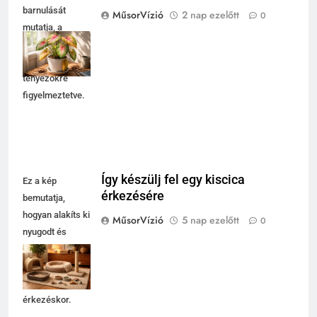
barnulását
MűsorVízió
2 nap ezelőtt
0
mutatja, a
növény
környezeti
tényezőkre
figyelmeztetve.
Így készülj fel egy kiscica
Ez a kép
érkezésére
bemutatja,
hogyan alakíts ki
MűsorVízió
5 nap ezelőtt
0
nyugodt és
biztonságos
otthont egy
kiscicának
érkezéskor.