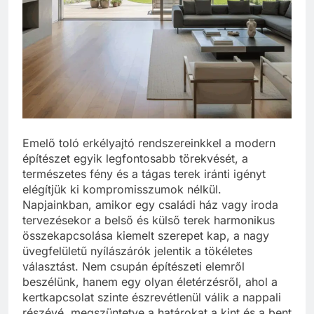
Emelő toló erkélyajtó rendszereinkkel a modern
építészet egyik legfontosabb törekvését, a
természetes fény és a tágas terek iránti igényt
elégítjük ki kompromisszumok nélkül.
Napjainkban, amikor egy családi ház vagy iroda
tervezésekor a belső és külső terek harmonikus
összekapcsolása kiemelt szerepet kap, a nagy
üvegfelületű nyílászárók jelentik a tökéletes
választást. Nem csupán építészeti elemről
beszélünk, hanem egy olyan életérzésről, ahol a
kertkapcsolat szinte észrevétlenül válik a nappali
részévé, megszüntetve a határokat a kint és a bent