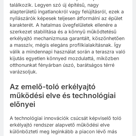
találkozik. Legyen szó új építésű, nagy
alapterületű ingatlanokról vagy felújításról, ezek a
nyílászárók képesek teljesen átformálni az épület
karakterét. A hatalmas üvegfelületek ellenére a
szerkezet stabilitása és a könnyű működtetésű
erkélyajtó mechanizmusa garantált, köszönhetően
a masszív, mégis elegáns profilkialakításnak. Így
válik a mindennapi használat során a teraszra való
kijutás egyetlen könnyed mozdulattá, miközben
otthonunkat fényárban úszó, barátságos térré
varázsoljuk.
Az emelő-toló erkélyajtó
működési elve és technológiai
előnyei
A technológiai innovációk csúcsát képviselő toló
erkélyajtó rendszer alapvető működési elve
különbözteti meg leginkább a piacon lévő más