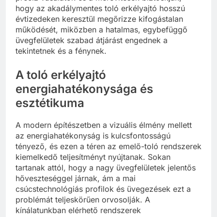
hogy az akadálymentes toló erkélyajtó hosszú
évtizedeken keresztül megőrizze kifogástalan
működését, miközben a hatalmas, egybefüggő
üvegfelületek szabad átjárást engednek a
tekintetnek és a fénynek.
A toló erkélyajtó
energiahatékonysága és
esztétikuma
A modern építészetben a vizuális élmény mellett
az energiahatékonyság is kulcsfontosságú
tényező, és ezen a téren az emelő-toló rendszerek
kiemelkedő teljesítményt nyújtanak. Sokan
tartanak attól, hogy a nagy üvegfelületek jelentős
hőveszteséggel járnak, ám a mai
csúcstechnológiás profilok és üvegezések ezt a
problémát teljeskörűen orvosolják. A
kínálatunkban elérhető rendszerek