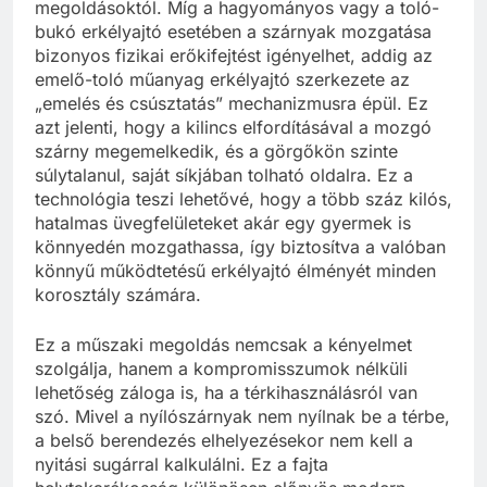
megoldásoktól. Míg a hagyományos vagy a toló-
bukó erkélyajtó esetében a szárnyak mozgatása
bizonyos fizikai erőkifejtést igényelhet, addig az
emelő-toló műanyag erkélyajtó szerkezete az
„emelés és csúsztatás” mechanizmusra épül. Ez
azt jelenti, hogy a kilincs elfordításával a mozgó
szárny megemelkedik, és a görgőkön szinte
súlytalanul, saját síkjában tolható oldalra. Ez a
technológia teszi lehetővé, hogy a több száz kilós,
hatalmas üvegfelületeket akár egy gyermek is
könnyedén mozgathassa, így biztosítva a valóban
könnyű működtetésű erkélyajtó élményét minden
korosztály számára.
Ez a műszaki megoldás nemcsak a kényelmet
szolgálja, hanem a kompromisszumok nélküli
lehetőség záloga is, ha a térkihasználásról van
szó. Mivel a nyílószárnyak nem nyílnak be a térbe,
a belső berendezés elhelyezésekor nem kell a
nyitási sugárral kalkulálni. Ez a fajta