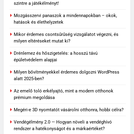
szintre a játékélményt!
7
Mozgásszervi panaszok a mindennapokban – okok,
Skechers szandál gyerekeknek:
hatások és élethelyzetek
könnyű, kényelmes választás
nyári napokra
Mikor érdemes csontsűrűség vizsgálatot végezni, és
VÁSÁRLÁS
milyen eltéréseket mutat ki?
8
Drénlemez és hőszigetelés: a hosszú távú
épületvédelem alapjai
Miket ültess napos kertbe?
OTTHON
Milyen bővítményekkel érdemes dolgozni WordPress
alatt 2025-ben?
Az emelő toló erkélyajtó, mint a modern otthonok
1
prémium megoldása
Mit jelenthet, ha álmodban
kiesik a fogad?
Megéri-e 3D nyomtatót vásárolni otthonra, hobbi célra?
MINDENNAPOK
Vendégélmény 2.0 — Hogyan növeli a vendéghívó
rendszer a hatékonyságot és a márkaértéket?
2