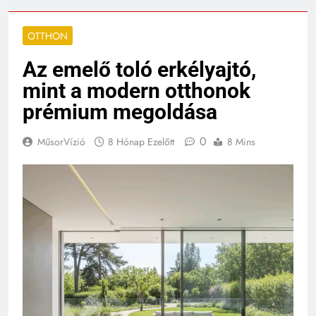
OTTHON
Az emelő toló erkélyajtó,
mint a modern otthonok
prémium megoldása
0
MűsorVízió
8 Hónap Ezelőtt
8 Mins