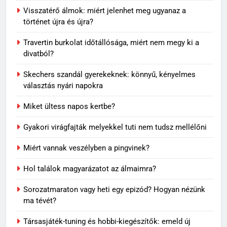
Visszatérő álmok: miért jelenhet meg ugyanaz a
történet újra és újra?
Travertin burkolat időtállósága, miért nem megy ki a
divatból?
Skechers szandál gyerekeknek: könnyű, kényelmes
választás nyári napokra
Miket ültess napos kertbe?
5
Visszatérő álmok: miért jelenhet
Gyakori virágfajták melyekkel tuti nem tudsz mellélőni
meg ugyanaz a történet újra és
Miért vannak veszélyben a pingvinek?
újra?
MINDENNAPOK
Hol találok magyarázatot az álmaimra?
6
Sorozatmaraton vagy heti egy epizód? Hogyan nézünk
Travertin burkolat időtállósága,
ma tévét?
miért nem megy ki a divatból?
OTTHON
Társasjáték-tuning és hobbi-kiegészítők: emeld új