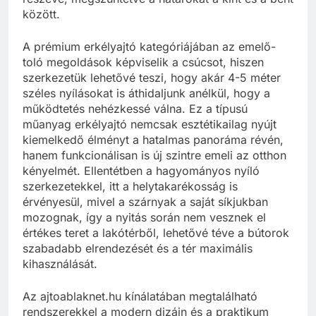
között.
A prémium erkélyajtó kategóriájában az emelő-
toló megoldások képviselik a csúcsot, hiszen
szerkezetük lehetővé teszi, hogy akár 4-5 méter
széles nyílásokat is áthidaljunk anélkül, hogy a
működtetés nehézkessé válna. Ez a típusú
műanyag erkélyajtó nemcsak esztétikailag nyújt
kiemelkedő élményt a hatalmas panoráma révén,
hanem funkcionálisan is új szintre emeli az otthon
kényelmét. Ellentétben a hagyományos nyíló
szerkezetekkel, itt a helytakarékosság is
érvényesül, mivel a szárnyak a saját síkjukban
mozognak, így a nyitás során nem vesznek el
értékes teret a lakótérből, lehetővé téve a bútorok
szabadabb elrendezését és a tér maximális
kihasználását.
Az ajtoablaknet.hu kínálatában megtalálható
rendszerekkel a modern dizájn és a praktikum