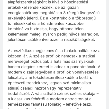
alapfelszereltségként is kiváló hőszigetelési
értékekkel rendelkeznek, de az igazán
energiahatékony megoldást a 3 rétegű üvegezésű
erkélyajtó jelenti. Ez a konstrukció a többrétegű
tömítésekkel és a hőhídmentes küszöbbel
kombinálva biztosítja, hogy otthona télen
kellemesen meleg, nyáron pedig hűvös maradjon,
jelentősen csökkentve ezzel a rezsiköltségeket.
Az esztétikus megjelenés és a funkcionalitás kéz a
kézben jár. A széles profilok nemcsak a statikai
merevséget biztosítják a hatalmas szárnyaknak,
hanem elegáns keretet is adnak a panorámának. A
modern dizájn jegyében a profilok vonalvezetése
letisztult, ami tökéletesen illeszkedik a kortárs
építészeti trendekhez, legyen szó minimalista
stílusú családi házról vagy reprezentatív
irodaházról. A választható színek széles skálája –
a klasszikus fehértől a modern antraciton át a
természetes fahatású fóliákig – lehetővé teszi,