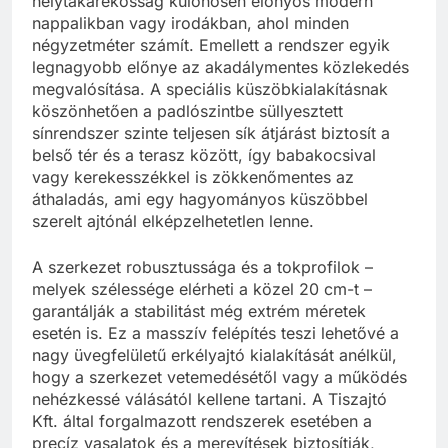
helytakarékosság különösen előnyös modern
nappalikban vagy irodákban, ahol minden
négyzetméter számít. Emellett a rendszer egyik
legnagyobb előnye az akadálymentes közlekedés
megvalósítása. A speciális küszöbkialakításnak
köszönhetően a padlószintbe süllyesztett
sínrendszer szinte teljesen sík átjárást biztosít a
belső tér és a terasz között, így babakocsival
vagy kerekesszékkel is zökkenőmentes az
áthaladás, ami egy hagyományos küszöbbel
szerelt ajtónál elképzelhetetlen lenne.
A szerkezet robusztussága és a tokprofilok –
melyek szélessége elérheti a közel 20 cm-t –
garantálják a stabilitást még extrém méretek
esetén is. Ez a masszív felépítés teszi lehetővé a
nagy üvegfelületű erkélyajtó kialakítását anélkül,
hogy a szerkezet vetemedésétől vagy a működés
nehézkessé válásától kellene tartani. A Tiszajtó
Kft. által forgalmazott rendszerek esetében a
precíz vasalatok és a merevítések biztosítják,