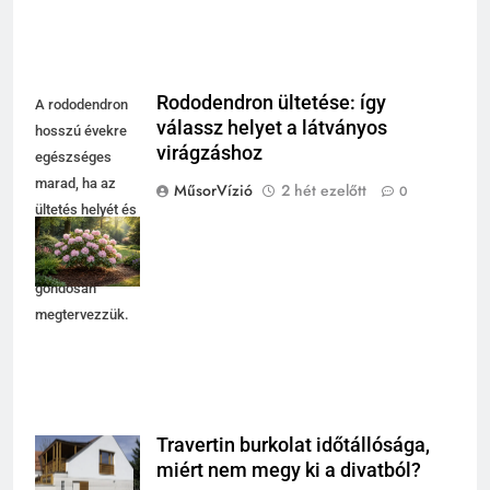
Rododendron ültetése: így
A rododendron
válassz helyet a látványos
hosszú évekre
virágzáshoz
egészséges
marad, ha az
MűsorVízió
2 hét ezelőtt
0
ültetés helyét és
a
fényviszonyokat
gondosan
megtervezzük.
Travertin burkolat időtállósága,
miért nem megy ki a divatból?