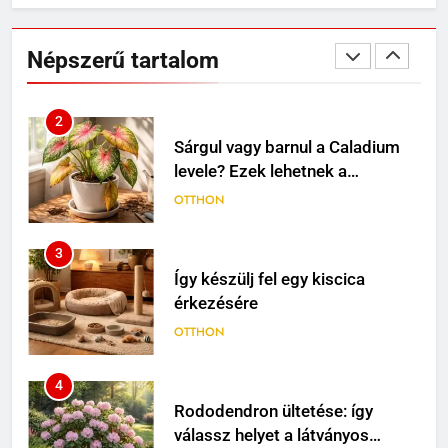
Sárgul vagy barnul a Caladium
levele? Ezek lehetnek a
Népszerű tartalom
leggyakoribb okok
OTTHON
3
Így készülj fel egy kiscica
érkezésére
OTTHON
4
Rododendron ültetése: így
válassz helyet a látványos
virágzáshoz
OTTHON
5
Visszatérő álmok: miért jelenhet
meg ugyanaz a történet újra és