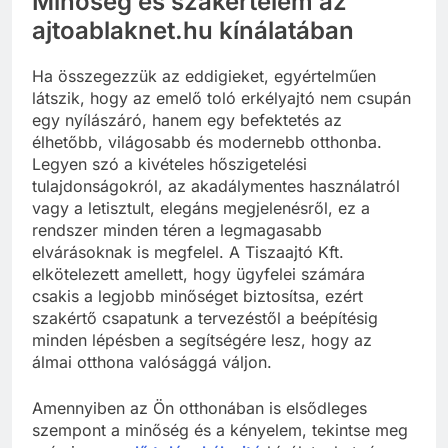
Minőség és szakértelem az
ajtoablaknet.hu kínálatában
Ha összegezzük az eddigieket, egyértelműen
látszik, hogy az emelő toló erkélyajtó nem csupán
egy nyílászáró, hanem egy befektetés az
élhetőbb, világosabb és modernebb otthonba.
Legyen szó a kivételes hőszigetelési
tulajdonságokról, az akadálymentes használatról
vagy a letisztult, elegáns megjelenésről, ez a
rendszer minden téren a legmagasabb
elvárásoknak is megfelel. A Tiszaajtó Kft.
elkötelezett amellett, hogy ügyfelei számára
csakis a legjobb minőséget biztosítsa, ezért
szakértő csapatunk a tervezéstől a beépítésig
minden lépésben a segítségére lesz, hogy az
álmai otthona valósággá váljon.
Amennyiben az Ön otthonában is elsődleges
szempont a minőség és a kényelem, tekintse meg