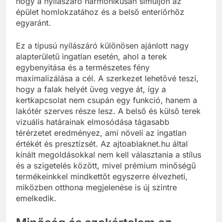
hogy a nyílászáró harmonikusan simuljon az
épület homlokzatához és a belső enteriőrhöz
egyaránt.
Ez a típusú nyílászáró különösen ajánlott nagy
alapterületű ingatlan esetén, ahol a terek
egybenyitása és a természetes fény
maximalizálása a cél. A szerkezet lehetővé teszi,
hogy a falak helyét üveg vegye át, így a
kertkapcsolat nem csupán egy funkció, hanem a
lakótér szerves része lesz. A belső és külső terek
vizuális határainak elmosódása tágasabb
térérzetet eredményez, ami növeli az ingatlan
értékét és presztízsét. Az ajtoablaknet.hu által
kínált megoldásokkal nem kell választania a stílus
és a szigetelés között, mivel prémium minőségű
termékeinkkel mindkettőt egyszerre élvezheti,
miközben otthona megjelenése is új szintre
emelkedik.