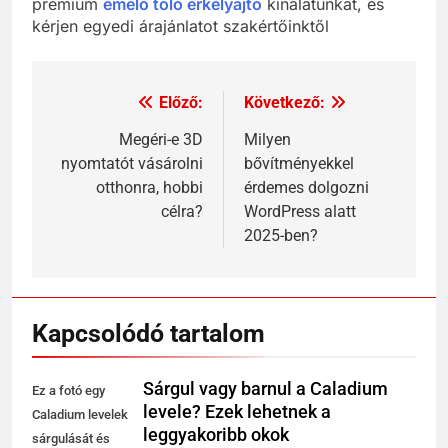
prémium
emelő toló erkélyajtó
kínálatunkat, és
kérjen egyedi árajánlatot szakértőinktől
Előző:
Következő:
Bejegyzés
navigáció
Megéri-e 3D
Milyen
nyomtatót vásárolni
bővítményekkel
otthonra, hobbi
érdemes dolgozni
célra?
WordPress alatt
2025-ben?
Kapcsolódó tartalom
Sárgul vagy barnul a Caladium
Ez a fotó egy
levele? Ezek lehetnek a
Caladium levelek
leggyakoribb okok
sárgulását és