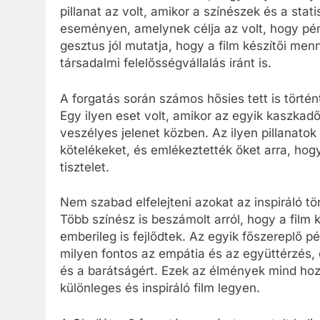
pillanat az volt, amikor a színészek és a sta
eseményen, amelynek célja az volt, hogy pé
gesztus jól mutatja, hogy a film készítői m
társadalmi felelősségvállalás iránt is.
A forgatás során számos hősies tett is történ
Egy ilyen eset volt, amikor az egyik kaszkad
veszélyes jelenet közben. Az ilyen pillanato
kötelékeket, és emlékeztették őket arra, ho
tisztelet.
Nem szabad elfelejteni azokat az inspiráló t
Több színész is beszámolt arról, hogy a fil
emberileg is fejlődtek. Az egyik főszereplő p
milyen fontos az empátia és az együttérzés,
és a barátságért. Ezek az élmények mind hoz
különleges és inspiráló film legyen.