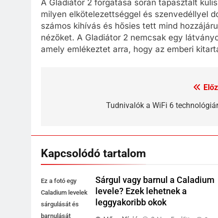
A Gladiátor 2 forgatása során tapasztalt kulis
milyen elkötelezettséggel és szenvedéllyel d
számos kihívás és hősies tett mind hozzájárult
nézőket. A Gladiátor 2 nemcsak egy látványos
amely emlékeztet arra, hogy az emberi kitar
Előz
Bejegyzés
navigáció
Tudnivalók a WiFi 6 technológiár
Kapcsolódó tartalom
Sárgul vagy barnul a Caladium
Ez a fotó egy
levele? Ezek lehetnek a
Caladium levelek
leggyakoribb okok
sárgulását és
barnulását