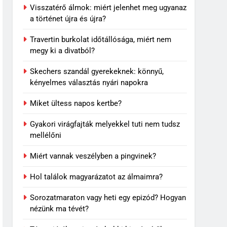
Visszatérő álmok: miért jelenhet meg ugyanaz
a történet újra és újra?
Travertin burkolat időtállósága, miért nem
megy ki a divatból?
Skechers szandál gyerekeknek: könnyű,
kényelmes választás nyári napokra
Miket ültess napos kertbe?
Gyakori virágfajták melyekkel tuti nem tudsz
mellélőni
5
Miért vannak veszélyben a pingvinek?
Rododendron ültetése: így
válassz helyet a látványos
Hol találok magyarázatot az álmaimra?
virágzáshoz
OTTHON
Sorozatmaraton vagy heti egy epizód? Hogyan
nézünk ma tévét?
6
Visszatérő álmok: miért