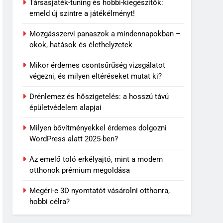
Társasjáték-tuning és hobbi-kiegészítők:
jelenhet meg ugyanaz a
emeld új szintre a játékélményt!
történet újra és újra?
MINDENNAPOK
Mozgásszervi panaszok a mindennapokban –
7
okok, hatások és élethelyzetek
Travertin burkolat
időtállósága, miért nem
Mikor érdemes csontsűrűség vizsgálatot
megy ki a divatból?
végezni, és milyen eltéréseket mutat ki?
OTTHON
Drénlemez és hőszigetelés: a hosszú távú
8
épületvédelem alapjai
Skechers szandál
gyerekeknek: könnyű,
Milyen bővítményekkel érdemes dolgozni
kényelmes választás nyári
VÁSÁRLÁS
WordPress alatt 2025-ben?
napokra
1
Az emelő toló erkélyajtó, mint a modern
Mit jelenthet, ha álmodban
otthonok prémium megoldása
kiesik a fogad?
Megéri-e 3D nyomtatót vásárolni otthonra,
MINDENNAPOK
hobbi célra?
2
Sárgul vagy barnul a