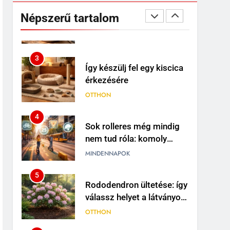
Caladium levele? Ezek
Népszerű tartalom
lehetnek a leggyakoribb
OTTHON
okok
3
Így készülj fel egy kiscica
érkezésére
OTTHON
4
Sok rolleres még mindig
nem tud róla: komoly
változások jöhetnek a
MINDENNAPOK
közlekedési szabályokban
5
Rododendron ültetése: így
válassz helyet a látványos
virágzáshoz
OTTHON
6