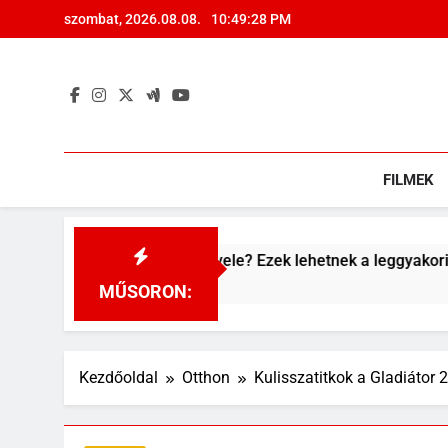
Ugrás
szombat, 2026.08.08.
10:49:29 PM
a
tartalomra
FILMEK
l a Caladium levele? Ezek lehetnek a leggyakoribb okok
MŰSORON:
Kezdőoldal
Otthon
Kulisszatitkok a Gladiátor 