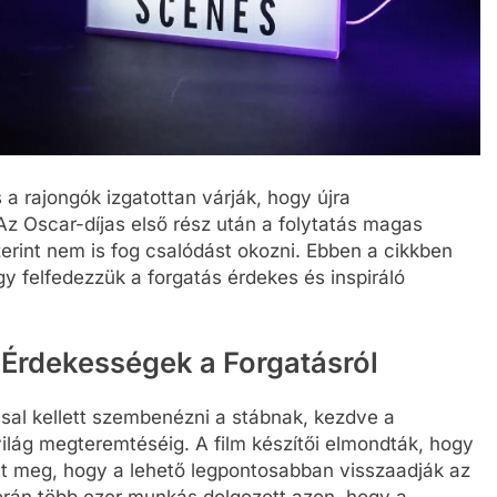
 a rajongók izgatottan várják, hogy újra
z Oscar-díjas első rész után a folytatás magas
zerint nem is fog csalódást okozni. Ebben a cikkben
y felfedezzük a forgatás érdekes és inspiráló
s Érdekességek a Forgatásról
ssal kellett szembenézni a stábnak, kezdve a
világ megteremtéséig. A film készítői elmondták, hogy
tt meg, hogy a lehető legpontosabban visszaadják az
során több ezer munkás dolgozott azon, hogy a