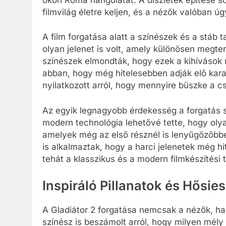
filmvilág életre keljen, és a nézők valóban ú
A film forgatása alatt a színészek és a stáb t
olyan jelenet is volt, amely különösen megter
színészek elmondták, hogy ezek a kihívások 
abban, hogy még hitelesebben adják elő karak
nyilatkozott arról, hogy mennyire büszke a c
Az egyik legnagyobb érdekesség a forgatás so
modern technológia lehetővé tette, hogy olya
amelyek még az első résznél is lenyűgözőbbe
is alkalmaztak, hogy a harci jelenetek még h
tehát a klasszikus és a modern filmkészítési 
Inspiráló Pillanatok és Hősie
A Gladiátor 2 forgatása nemcsak a nézők, ha
színész is beszámolt arról, hogy milyen mély h