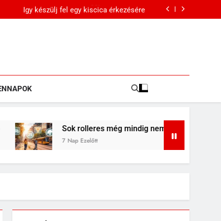
m levele? Ezek lehetnek a leggyakoribb okok
Így készülj fel egy kiscica érkezésére
 nem tud róla: komoly változások jöhetnek a
közlekedési szabályokban
Mit jelenthet, ha álmodban kiesik a fogad?
m levele? Ezek lehetnek a leggyakoribb okok
Így készülj fel egy kiscica érkezésére
 nem tud róla: komoly változások jöhetnek a
közlekedési szabályokban
ENNAPOK
Sok rolleres még mindig nem tud róla: komoly változások j
7 Nap Ezelőtt