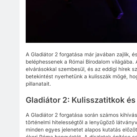
A Gladiátor 2 forgatása már javában zajlik, és
beléphessenek a Római Birodalom világába. A
elvárásokkal szembesül, és az eddigi hírek s
betekintést nyerhetünk a kulisszák mögé, hog
pillanatait.
Gladiátor 2: Kulisszatitkok é
A Gladiátor 2 forgatása során számos kihívá
történelmi hitelességtől a lenyűgöző látvány
minden egyes jelenetet alapos kutatás előzö
ókori Róma hangulatát. A díszletek építése 