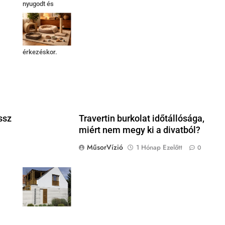
nyugodt és
biztonságos
otthont egy
kiscicának
érkezéskor.
ssz
Travertin burkolat időtállósága,
miért nem megy ki a divatból?
MűsorVízió
1 Hónap Ezelőtt
0