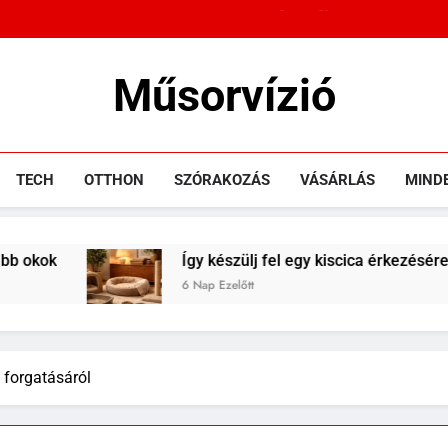
Sárgul vagy barnul a Caladiu
Sok rolleres még mindig
Sárgul vagy barnul a Caladiu
Műsorvízió
Sok rolleres még mindig
Mozi, IT, Tech, Szórakozás, Kikapcsolódás
TECH
OTTHON
SZÓRAKOZÁS
VÁSÁRLÁS
MIND
Így készülj fel egy kiscica érkezésére
6 Nap Ezelőtt
2 forgatásáról