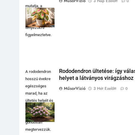
MűsorVízió
3 Nap Ezelőtt
0
mutatja, a
növény
környezeti
tényezőkre
figyelmeztetve.
Rododendron ültetése: így vála
A rododendron
helyet a látványos virágzáshoz
hosszú évekre
egészséges
MűsorVízió
3 Hét Ezelőtt
0
marad, ha az
ültetés helyét és
a
fényviszonyokat
gondosan
megtervezzük.