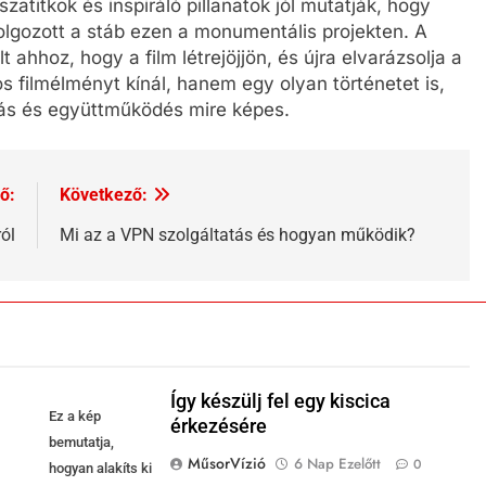
szatitkok és inspiráló pillanatok jól mutatják, hogy
olgozott a stáb ezen a monumentális projekten. A
 ahhoz, hogy a film létrejöjjön, és újra elvarázsolja a
 filmélményt kínál, hanem egy olyan történetet is,
tás és együttműködés mire képes.
ő:
Következő:
ól
Mi az a VPN szolgáltatás és hogyan működik?
Így készülj fel egy kiscica
Ez a kép
érkezésére
bemutatja,
MűsorVízió
6 Nap Ezelőtt
0
hogyan alakíts ki