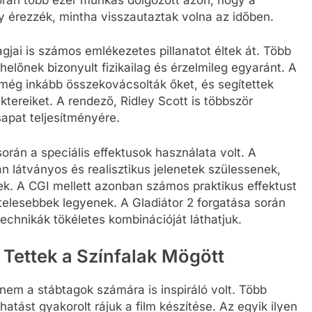
gy érezzék, mintha visszautaztak volna az időben.
agjai is számos emlékezetes pillanatot éltek át. Több
helőnek bizonyult fizikailag és érzelmileg egyaránt. A
még inkább összekovácsolták őket, és segítettek
tereiket. A rendező, Ridley Scott is többször
sapat teljesítményére.
rán a speciális effektusok használata volt. A
n látványos és realisztikus jelenetek szülessenek,
k. A CGI mellett azonban számos praktikus effektust
itelesebbek legyenek. A Gladiátor 2 forgatása során
technikák tökéletes kombinációját láthatjuk.
s Tettek a Színfalak Mögött
nem a stábtagok számára is inspiráló volt. Több
atást gyakorolt rájuk a film készítése. Az egyik ilyen