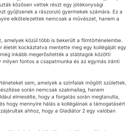
tiszták közösen vettek részt egy jótékonysági
nzt gyűjtsenek a rászoruló gyermekek számára. Ez a
ennyire elkötelezettek nemcsak a művészet, hanem a
t, amelyek közül több is bekerült a filmtörténelembe.
őr életét kockáztatva mentette meg egy kollégáját egy
k még inkább megerősítették a stábtagok közötti
gy milyen fontos a csapatmunka és az egymás iránti
örténeteket sem, amelyek a színfalak mögött születtek.
m készítése során nemcsak szakmailag, hanem
éldául elmesélte, hogy a forgatás során megtanulta,
 és hogy mennyire hálás a kollégáinak a támogatásért
zájárultak ahhoz, hogy a Gladiátor 2 egy valóban