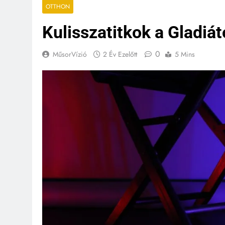
OTTHON
Kulisszatitkok a Gladiát
0
MűsorVízió
2 Év Ezelőtt
5 Mins