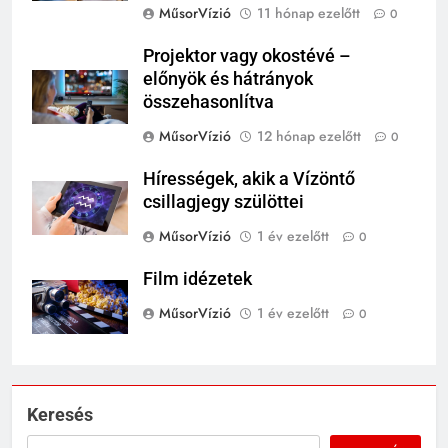
MűsorVízió
11 hónap ezelőtt
0
Projektor vagy okostévé –
előnyök és hátrányok
összehasonlítva
MűsorVízió
12 hónap ezelőtt
0
Hírességek, akik a Vízöntő
csillagjegy szülöttei
MűsorVízió
1 év ezelőtt
0
Film idézetek
MűsorVízió
1 év ezelőtt
0
Keresés