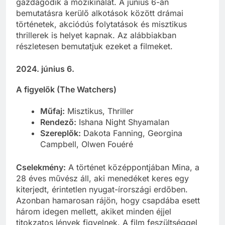
gazdagodik a mozikínálat. A június 6-án
bemutatásra kerülő alkotások között drámai
történetek, akciódús folytatások és misztikus
thrillerek is helyet kapnak. Az alábbiakban
részletesen bemutatjuk ezeket a filmeket.
2024. június 6.
A figyelők (The Watchers)
Műfaj:
Misztikus, Thriller
Rendező:
Ishana Night Shyamalan
Szereplők:
Dakota Fanning, Georgina
Campbell, Olwen Fouéré
Cselekmény:
A történet középpontjában Mina, a
28 éves művész áll, aki menedéket keres egy
kiterjedt, érintetlen nyugat-írországi erdőben.
Azonban hamarosan rájön, hogy csapdába esett
három idegen mellett, akiket minden éjjel
titokzatos lények figyelnek. A film feszültséggel