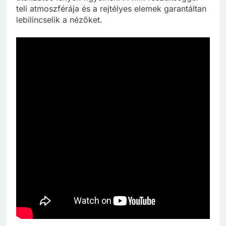
teli atmoszférája és a rejtélyes elemek garantáltan
lebilincselik a nézőket.