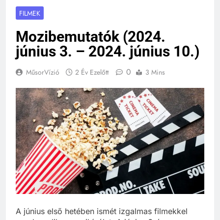
FILMEK
Mozibemutatók (2024.
június 3. – 2024. június 10.)
0
MűsorVízió
2 Év Ezelőtt
3 Mins
A június első hetében ismét izgalmas filmekkel