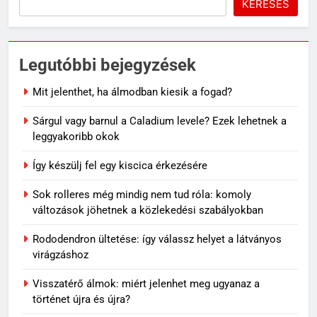
KERESÉS
5
Rododendron ültetése: így
válassz helyet a látványos
Legutóbbi bejegyzések
virágzáshoz
OTTHON
Mit jelenthet, ha álmodban kiesik a fogad?
6
Sárgul vagy barnul a Caladium levele? Ezek lehetnek a
Visszatérő álmok: miért jelenhet
leggyakoribb okok
meg ugyanaz a történet újra és
újra?
MINDENNAPOK
Így készülj fel egy kiscica érkezésére
Sok rolleres még mindig nem tud róla: komoly
7
változások jöhetnek a közlekedési szabályokban
Travertin burkolat időtállósága,
miért nem megy ki a divatból?
Rododendron ültetése: így válassz helyet a látványos
OTTHON
virágzáshoz
Visszatérő álmok: miért jelenhet meg ugyanaz a
8
történet újra és újra?
Skechers szandál gyerekeknek: