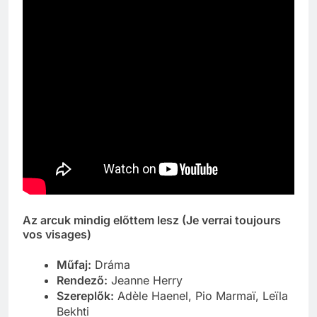
Az arcuk mindig előttem lesz (Je verrai toujours
vos visages)
Műfaj:
Dráma
Rendező:
Jeanne Herry
Szereplők:
Adèle Haenel, Pio Marmaï, Leïla
Bekhti