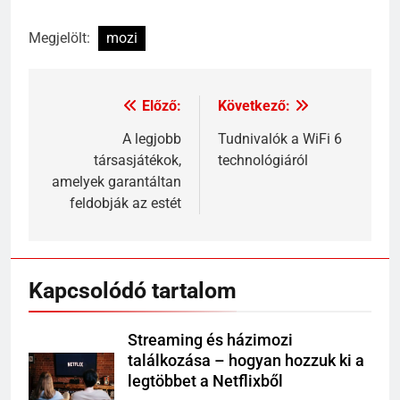
Megjelölt:
mozi
Előző:
Következő:
Bejegyzés
navigáció
A legjobb
Tudnivalók a WiFi 6
társasjátékok,
technológiáról
amelyek garantáltan
feldobják az estét
Kapcsolódó tartalom
Streaming és házimozi
találkozása – hogyan hozzuk ki a
legtöbbet a Netflixből