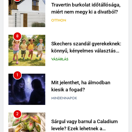
Travertin burkolat időtállósága,
miért nem megy ki a divatból?
OTTHON
8
Skechers szandál gyerekeknek:
könnyű, kényelmes választás
nyári napokra
VÁSÁRLÁS
1
Mit jelenthet, ha álmodban
kiesik a fogad?
MINDENNAPOK
2
Sárgul vagy barnul a Caladium
levele? Ezek lehetnek a