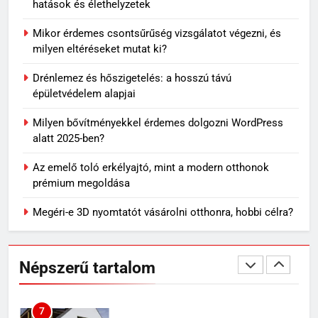
hatások és élethelyzetek
4
Mikor érdemes csontsűrűség vizsgálatot végezni, és
Sok rolleres még mindig nem
milyen eltéréseket mutat ki?
tud róla: komoly változások
Drénlemez és hőszigetelés: a hosszú távú
jöhetnek a közlekedési
MINDENNAPOK
épületvédelem alapjai
szabályokban
Milyen bővítményekkel érdemes dolgozni WordPress
5
alatt 2025-ben?
Rododendron ültetése: így
válassz helyet a látványos
Az emelő toló erkélyajtó, mint a modern otthonok
virágzáshoz
OTTHON
prémium megoldása
Megéri-e 3D nyomtatót vásárolni otthonra, hobbi célra?
6
Visszatérő álmok: miért jelenhet
meg ugyanaz a történet újra és
Népszerű tartalom
újra?
MINDENNAPOK
7