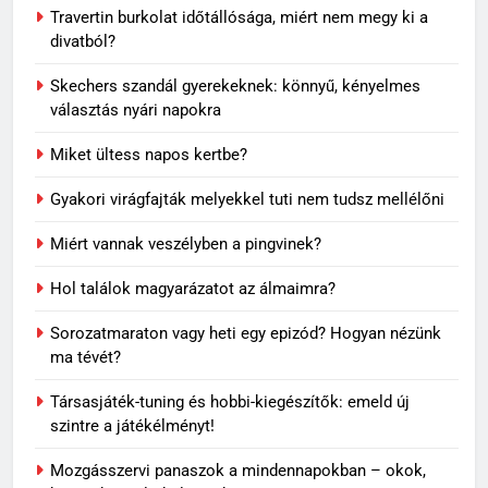
könnyű, kényelmes választás
Travertin burkolat időtállósága, miért nem megy ki a
nyári napokra
divatból?
VÁSÁRLÁS
Skechers szandál gyerekeknek: könnyű, kényelmes
1
választás nyári napokra
Mit jelenthet, ha álmodban
Miket ültess napos kertbe?
kiesik a fogad?
MINDENNAPOK
Gyakori virágfajták melyekkel tuti nem tudsz mellélőni
Miért vannak veszélyben a pingvinek?
2
Sárgul vagy barnul a Caladium
Hol találok magyarázatot az álmaimra?
levele? Ezek lehetnek a
leggyakoribb okok
OTTHON
Sorozatmaraton vagy heti egy epizód? Hogyan nézünk
ma tévét?
3
Társasjáték-tuning és hobbi-kiegészítők: emeld új
Így készülj fel egy kiscica
szintre a játékélményt!
érkezésére
Mozgásszervi panaszok a mindennapokban – okok,
OTTHON