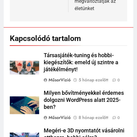
megváltoztatják az
életünket
Kapcsolódó tartalom
Társasjáték-tuning és hobbi-
kiegészítők: emeld új szintre a
játékélményt!
MűsorVízió
5 hónap ezelőtt
0
Milyen bővítményekkel érdemes
dolgozni WordPress alatt 2025-
ben?
MűsorVízió
8 hónap ezelőtt
0
Megéri-e 3D nyomtatót vásárolni