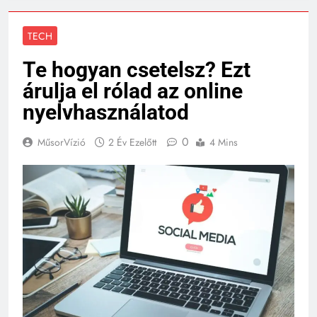
TECH
Te hogyan csetelsz? Ezt
árulja el rólad az online
nyelvhasználatod
0
MűsorVízió
2 Év Ezelőtt
4 Mins