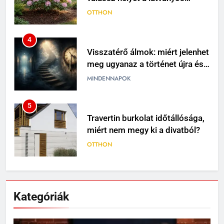
virágzáshoz
OTTHON
4
Visszatérő álmok: miért jelenhet
meg ugyanaz a történet újra és
újra?
MINDENNAPOK
5
Travertin burkolat időtállósága,
miért nem megy ki a divatból?
OTTHON
6
Skechers szandál gyerekeknek:
Kategóriák
könnyű, kényelmes választás
nyári napokra
VÁSÁRLÁS