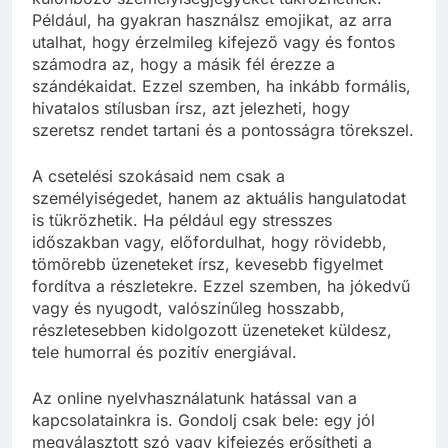
Például, ha gyakran használsz emojikat, az arra
utalhat, hogy érzelmileg kifejező vagy és fontos
számodra az, hogy a másik fél érezze a
szándékaidat. Ezzel szemben, ha inkább formális,
hivatalos stílusban írsz, azt jelezheti, hogy
szeretsz rendet tartani és a pontosságra törekszel.
A csetelési szokásaid nem csak a
személyiségedet, hanem az aktuális hangulatodat
is tükrözhetik. Ha például egy stresszes
időszakban vagy, előfordulhat, hogy rövidebb,
tömörebb üzeneteket írsz, kevesebb figyelmet
fordítva a részletekre. Ezzel szemben, ha jókedvű
vagy és nyugodt, valószínűleg hosszabb,
részletesebben kidolgozott üzeneteket küldesz,
tele humorral és pozitív energiával.
Az online nyelvhasználatunk hatással van a
kapcsolatainkra is. Gondolj csak bele: egy jól
megválasztott szó vagy kifejezés erősítheti a