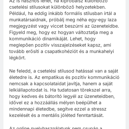
Az is hasznos lehet, ha kipróbálsz különböző
csetelési stílusokat különböző helyzetekben.
Például, ha eddig inkább formális stílusban írtál a
munkatársaidnak, próbálj meg néha egy-egy laza
megjegyzést vagy viccet beszúrni az üzeneteidbe.
Figyeld meg, hogy ez hogyan változtatja meg a
kommunikáció dinamikáját. Lehet, hogy
meglepően pozitív visszajelzéseket kapsz, ami
tovább erősíti a csapatkohéziót és a munkahelyi
légkört.
Ne feledd, a csetelési stílusod hatással van a saját
életedre is. Az empatikus és pozitív kommunikáció
nemcsak a kapcsolataidat javítja, hanem a saját
lelkiállapotodat is. Ha tudatosan törekszel arra,
hogy kedves és bátorító legyél az üzeneteidben,
idővel ez a hozzáállás mélyen beépülhet a
mindennapi életedbe, segítve ezzel a stressz
kezelését és a mentális jóléted fenntartását.
Az online nyelvhasználatunk nem csupán a