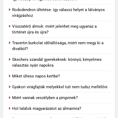
Rododendron ültetése: így válassz helyet a látványos
virágzáshoz
Visszatérő álmok: miért jelenhet meg ugyanaz a
történet újra és újra?
Travertin burkolat időtállósága, miért nem megy ki a
divatból?
Skechers szandál gyerekeknek: könnyű, kényelmes
választás nyári napokra
Miket ültess napos kertbe?
Gyakori virágfajták melyekkel tuti nem tudsz mellélőni
Miért vannak veszélyben a pingvinek?
Hol találok magyarázatot az álmaimra?