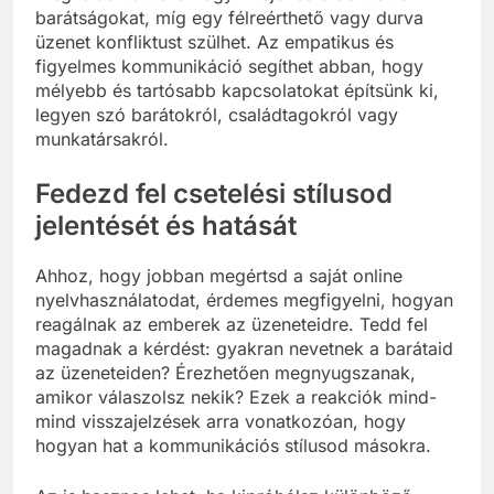
barátságokat, míg egy félreérthető vagy durva
üzenet konfliktust szülhet. Az empatikus és
figyelmes kommunikáció segíthet abban, hogy
mélyebb és tartósabb kapcsolatokat építsünk ki,
legyen szó barátokról, családtagokról vagy
munkatársakról.
Fedezd fel csetelési stílusod
jelentését és hatását
Ahhoz, hogy jobban megértsd a saját online
nyelvhasználatodat, érdemes megfigyelni, hogyan
reagálnak az emberek az üzeneteidre. Tedd fel
magadnak a kérdést: gyakran nevetnek a barátaid
az üzeneteiden? Érezhetően megnyugszanak,
amikor válaszolsz nekik? Ezek a reakciók mind-
mind visszajelzések arra vonatkozóan, hogy
hogyan hat a kommunikációs stílusod másokra.