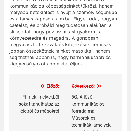
kommunikációs képességeinket tükrözi, hanem
mélyebb betekintést is nyújt a személyiségünkbe
és a társas kapcsolatainkba. Figyelj oda, hogyan
csetelsz, és próbáld meg tudatosan alakítani a
stílusodat, hogy pozitív hatást gyakorolj a
környezetedre és magadra. A gondosan
megválasztott szavak és kifejezések nemcsak
jobban összekötnek minket másokkal, hanem
segíthetnek abban is, hogy harmonikusabb és
kiegyensúlyozottabb életet éljünk.
Előző:
Következő:
Bejegyzés
navigáció
Filmek, melyekből
5G: A jövő
sokat tanulhatsz az
kommunikációs
életről és másokról
forradalma –
Műsorok és
technikák, amelyek