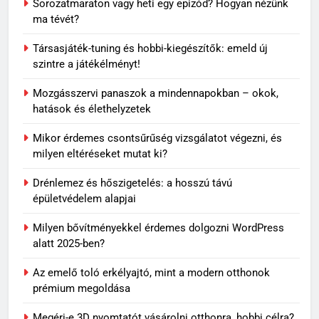
Sorozatmaraton vagy heti egy epizód? Hogyan nézünk
ma tévét?
5
Társasjáték-tuning és hobbi-kiegészítők: emeld új
Travertin burkolat időtállósága,
szintre a játékélményt!
miért nem megy ki a divatból?
OTTHON
Mozgásszervi panaszok a mindennapokban – okok,
hatások és élethelyzetek
6
Mikor érdemes csontsűrűség vizsgálatot végezni, és
Skechers szandál gyerekeknek:
milyen eltéréseket mutat ki?
könnyű, kényelmes választás
nyári napokra
Drénlemez és hőszigetelés: a hosszú távú
VÁSÁRLÁS
épületvédelem alapjai
7
Milyen bővítményekkel érdemes dolgozni WordPress
alatt 2025-ben?
Miket ültess napos kertbe?
OTTHON
Az emelő toló erkélyajtó, mint a modern otthonok
prémium megoldása
Megéri-e 3D nyomtatót vásárolni otthonra, hobbi célra?
8