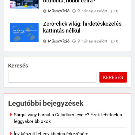
otthonra, hobbi célra?
MűsorVízió
9 hónap ezelőtt
0
Zero-click világ: hirdetéskezelés
kattintás nélkül
MűsorVízió
9 hónap ezelőtt
0
Keresés
KERESÉS
Legutóbbi bejegyzések
Sárgul vagy barnul a Caladium levele? Ezek lehetnek a
leggyakoribb okok
Így készülj fel egy kiscica érkezésére