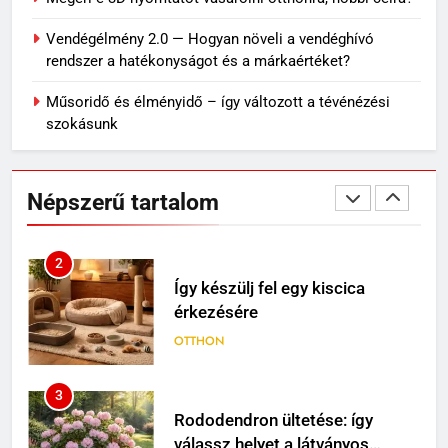
Gyakori virágfajták melyekkel
Vendégélmény 2.0 — Hogyan növeli a vendéghívó
tuti nem tudsz mellélőni
rendszer a hatékonyságot és a márkaértéket?
VÁSÁRLÁS
Műsoridő és élményidő – így változott a tévénézési
szokásunk
1
Sárgul vagy barnul a Caladium
levele? Ezek lehetnek a
Népszerű tartalom
leggyakoribb okok
OTTHON
2
Így készülj fel egy kiscica
érkezésére
OTTHON
3
Rododendron ültetése: így
válassz helyet a látványos