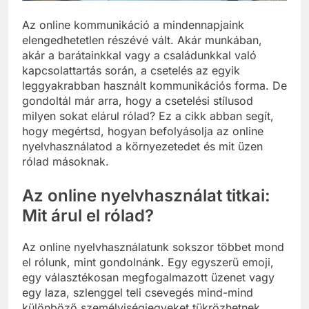
Az online kommunikáció a mindennapjaink
elengedhetetlen részévé vált. Akár munkában,
akár a barátainkkal vagy a családunkkal való
kapcsolattartás során, a csetelés az egyik
leggyakrabban használt kommunikációs forma. De
gondoltál már arra, hogy a csetelési stílusod
milyen sokat elárul rólad? Ez a cikk abban segít,
hogy megértsd, hogyan befolyásolja az online
nyelvhasználatod a környezetedet és mit üzen
rólad másoknak.
Az online nyelvhasználat titkai:
Mit árul el rólad?
Az online nyelvhasználatunk sokszor többet mond
el rólunk, mint gondolnánk. Egy egyszerű emoji,
egy választékosan megfogalmazott üzenet vagy
egy laza, szlenggel teli csevegés mind-mind
különböző személyiségjegyeket tükrözhetnek.