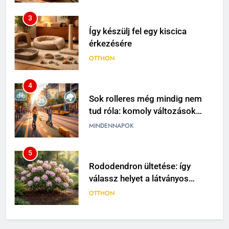
3
Így készülj fel egy kiscica
érkezésére
OTTHON
4
Sok rolleres még mindig nem
tud róla: komoly változások
jöhetnek a közlekedési
MINDENNAPOK
szabályokban
5
Rododendron ültetése: így
válassz helyet a látványos
virágzáshoz
OTTHON
6
Visszatérő álmok: miért jelenhet