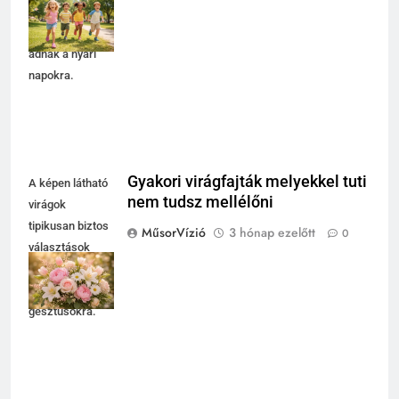
vidám
megjelenést
adnak a nyári
napokra.
Gyakori virágfajták melyekkel tuti
A képen látható
nem tudsz mellélőni
virágok
tipikusan biztos
MűsorVízió
3 hónap ezelőtt
0
választások
ünnepi és
hétköznapi
gesztusokra.