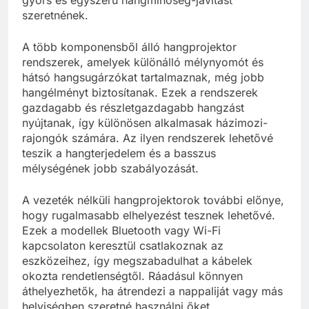
szeretnének.
A több komponensből álló hangprojektor
rendszerek, amelyek különálló mélynyomót és
hátsó hangsugárzókat tartalmaznak, még jobb
hangélményt biztosítanak. Ezek a rendszerek
gazdagabb és részletgazdagabb hangzást
nyújtanak, így különösen alkalmasak házimozi-
rajongók számára. Az ilyen rendszerek lehetővé
teszik a hangterjedelem és a basszus
mélységének jobb szabályozását.
A vezeték nélküli hangprojektorok további előnye,
hogy rugalmasabb elhelyezést tesznek lehetővé.
Ezek a modellek Bluetooth vagy Wi-Fi
kapcsolaton keresztül csatlakoznak az
eszközeihez, így megszabadulhat a kábelek
okozta rendetlenségtől. Ráadásul könnyen
áthelyezhetők, ha átrendezi a nappaliját vagy más
helyiségben szeretné használni őket.