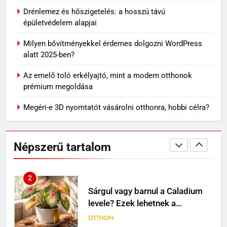
OTTHON
Drénlemez és hőszigetelés: a hosszú távú
épületvédelem alapjai
8
Milyen bővítményekkel érdemes dolgozni WordPress
Skechers szandál gyerekeknek:
alatt 2025-ben?
könnyű, kényelmes választás
nyári napokra
VÁSÁRLÁS
Az emelő toló erkélyajtó, mint a modern otthonok
prémium megoldása
1
Megéri-e 3D nyomtatót vásárolni otthonra, hobbi célra?
Mit jelenthet, ha álmodban
kiesik a fogad?
MINDENNAPOK
Népszerű tartalom
2
Sárgul vagy barnul a Caladium
levele? Ezek lehetnek a
leggyakoribb okok
OTTHON