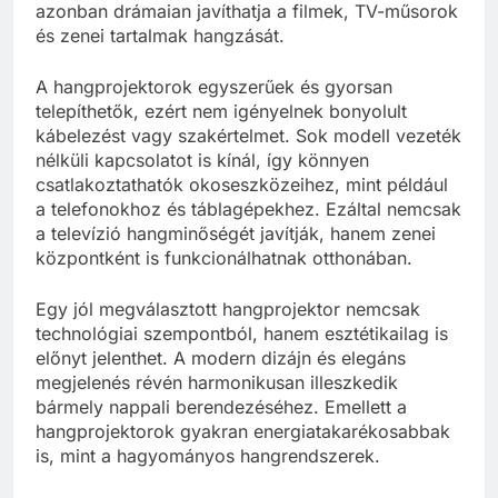
azonban drámaian javíthatja a filmek, TV-műsorok
és zenei tartalmak hangzását.
A hangprojektorok egyszerűek és gyorsan
telepíthetők, ezért nem igényelnek bonyolult
kábelezést vagy szakértelmet. Sok modell vezeték
nélküli kapcsolatot is kínál, így könnyen
csatlakoztathatók okoseszközeihez, mint például
a telefonokhoz és táblagépekhez. Ezáltal nemcsak
a televízió hangminőségét javítják, hanem zenei
központként is funkcionálhatnak otthonában.
Egy jól megválasztott hangprojektor nemcsak
technológiai szempontból, hanem esztétikailag is
előnyt jelenthet. A modern dizájn és elegáns
megjelenés révén harmonikusan illeszkedik
bármely nappali berendezéséhez. Emellett a
hangprojektorok gyakran energiatakarékosabbak
is, mint a hagyományos hangrendszerek.