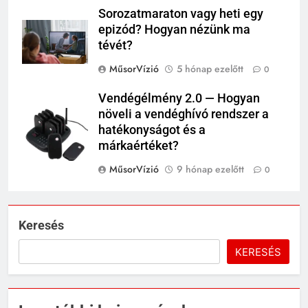
Sorozatmaraton vagy heti egy
epizód? Hogyan nézünk ma
tévét?
MűsorVízió
5 hónap ezelőtt
0
Vendégélmény 2.0 — Hogyan
növeli a vendéghívó rendszer a
hatékonyságot és a
márkaértéket?
MűsorVízió
9 hónap ezelőtt
0
Keresés
KERESÉS