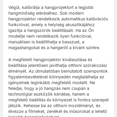
Végül, kalibrálja a hangprojektort a legjobb
hangminőség eléréséhez. Sok modern
hangprojektor rendelkezik automatikus kalibrációs
funkcióval, amely a helyiség akusztikájához
igazítja a hangszórók beállításait. Ha az Ön
modellje nem rendelkezik ilyen funkcióval,
manuálisan is beállíthatja a basszust, a
magashangokat és a hangerőt a kívánt szintre.
A megfelelő hangprojektor kiválasztása és
beállítása jelentősen javíthatja otthoni szórakozási
élményét. Az útmutatóban bemutatott szempontok
figyelembevételével könnyedén megtalálhatja az
igényeinek leginkább megfelelő modellt. Ne
feledje, hogy a jó hangzás nem csupán a
technológiai eszközök kérdése, hanem a
megfelelő beállítás és környezet is fontos szerepet
játszik. Kehesse be az otthoni moziélményt, és
élvezze a filmeket, zenéket és műsorokat a lehető
legjobb hangminőségben!