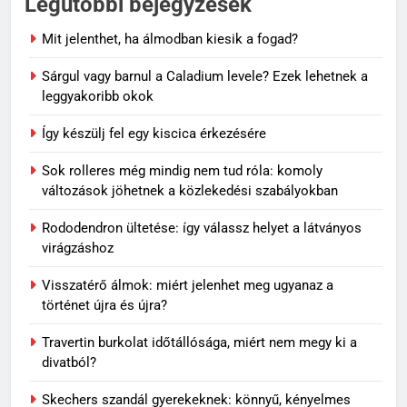
Legutóbbi bejegyzések
Mit jelenthet, ha álmodban kiesik a fogad?
Sárgul vagy barnul a Caladium levele? Ezek lehetnek a
leggyakoribb okok
Így készülj fel egy kiscica érkezésére
Sok rolleres még mindig nem tud róla: komoly
változások jöhetnek a közlekedési szabályokban
Rododendron ültetése: így válassz helyet a látványos
virágzáshoz
Visszatérő álmok: miért jelenhet meg ugyanaz a
történet újra és újra?
Travertin burkolat időtállósága, miért nem megy ki a
divatból?
Skechers szandál gyerekeknek: könnyű, kényelmes