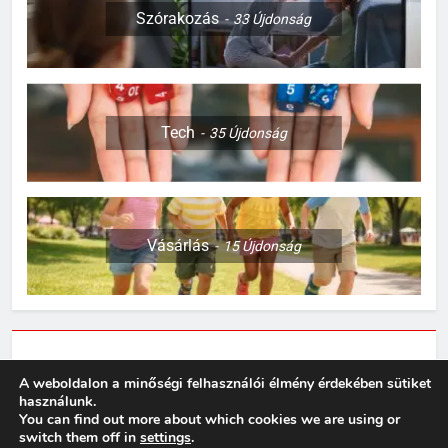
Szórakozás
33
Újdonság
2
Sárgul vagy barnul a Caladium
levele? Ezek lehetnek a
leggyakoribb okok
OTTHON
Tech
35
Újdonság
3
Így készülj fel egy kiscica
érkezésére
Vásárlás
15
Újdonság
OTTHON
4
Sok rolleres még mindig nem
tud róla: komoly változások
Adatkezelési tájékoztató
jöhetnek a közlekedési
A weboldalon a minőségi felhasználói élmény érdekében sütiket
MINDENNAPOK
használunk.
szabályokban
You can find out more about which cookies we are using or
Műsorvízió 2026. Powered By
.
BlazeThemes
switch them off in
settings
.
5