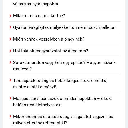
választás nyári napokra
Miket ültess napos kertbe?
Gyakori virágfajták melyekkel tuti nem tudsz mellélőni
5
Miért vannak veszélyben a pingvinek?
Rododendron ültetése: így
válassz helyet a látványos
Hol találok magyarázatot az álmaimra?
virágzáshoz
OTTHON
Sorozatmaraton vagy heti egy epizód? Hogyan nézünk
ma tévét?
6
Visszatérő álmok: miért jelenhet
Társasjáték-tuning és hobbi-kiegészítők: emeld új
meg ugyanaz a történet újra és
szintre a játékélményt!
újra?
MINDENNAPOK
Mozgásszervi panaszok a mindennapokban – okok,
hatások és élethelyzetek
7
Mikor érdemes csontsűrűség vizsgálatot végezni, és
Travertin burkolat időtállósága,
milyen eltéréseket mutat ki?
miért nem megy ki a divatból?