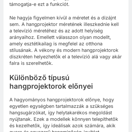
támogatja-e ezt a funkciót.
Ne hagyja figyelmen kívül a méretet és a dizájnt
sem. A hangprojektor méretének illeszkednie kell
a televízió méretéhez és az adott helyiség
arányaihoz. Emellett válasszon olyan modellt,
amely esztétikailag is megfelel az otthona
stílusának. A vékony és modern hangprojektorok
diszkréten helyezhetők el a televízió alá vagy akár
falra is szerelhetők.
Különböző típusú
hangprojektorok előnyei
A hagyományos hangprojektorok előnye, hogy
egyetlen egységben tartalmazzák a szükséges
hangsugárzókat, így helytakarékos megoldást
nyújtanak. Ezek a modellek könnyen telepíthetők
és kezelhetők, így ideálisak azok számára, akik
gyors és egyszerű hangminőség-javítást