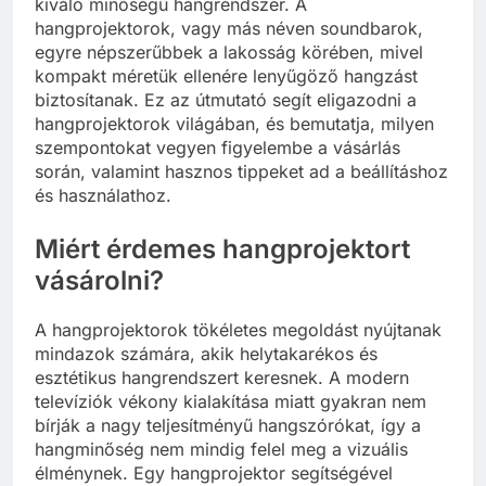
kiváló minőségű hangrendszer. A
hangprojektorok, vagy más néven soundbarok,
egyre népszerűbbek a lakosság körében, mivel
kompakt méretük ellenére lenyűgöző hangzást
biztosítanak. Ez az útmutató segít eligazodni a
hangprojektorok világában, és bemutatja, milyen
szempontokat vegyen figyelembe a vásárlás
során, valamint hasznos tippeket ad a beállításhoz
és használathoz.
Miért érdemes hangprojektort
vásárolni?
A hangprojektorok tökéletes megoldást nyújtanak
mindazok számára, akik helytakarékos és
esztétikus hangrendszert keresnek. A modern
televíziók vékony kialakítása miatt gyakran nem
bírják a nagy teljesítményű hangszórókat, így a
hangminőség nem mindig felel meg a vizuális
élménynek. Egy hangprojektor segítségével