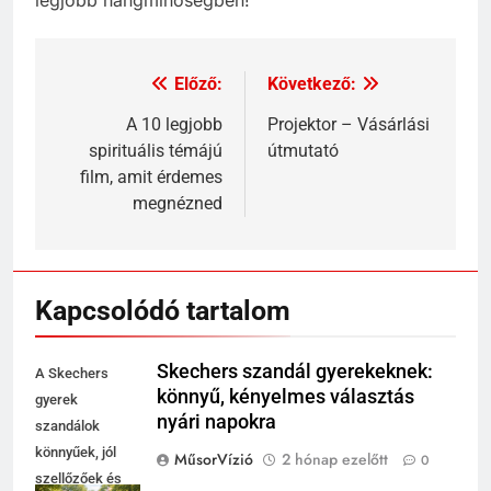
Előző:
Következő:
Bejegyzés
navigáció
A 10 legjobb
Projektor – Vásárlási
spirituális témájú
útmutató
film, amit érdemes
megnézned
Kapcsolódó tartalom
Skechers szandál gyerekeknek:
A Skechers
könnyű, kényelmes választás
gyerek
nyári napokra
szandálok
könnyűek, jól
MűsorVízió
2 hónap ezelőtt
0
szellőzőek és