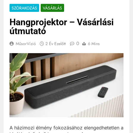
SZÓRAKOZÁS
VÁSÁRLÁS
Hangprojektor – Vásárlási
útmutató
0
MűsorVízió
2 Év Ezelőtt
6 Mins
A házimozi élmény fokozásához elengedhetetlen a