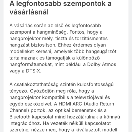
A legfontosabb szempontok a
vásárlásnál
A vásárlás során az első és legfontosabb
szempont a hangminőség. Fontos, hogy a
hangprojektor mély, tiszta és torzításmentes
hangzást biztosítson. Ehhez érdemes olyan
modelleket keresni, amelyek több hangsugárzót
tartalmaznak és támogatják a különböző
hangformátumokat, mint például a Dolby Atmos
vagy a DTS:X.
A csatlakoztathatóság szintén kulcsfontosságú
tényező. Győződjön meg róla, hogy a
hangprojektor kompatibilis a televíziójával és
egyéb eszközeivel. A HDMI ARC (Audio Return
Channel) portok, az optikai bemenetek és a
Bluetooth kapcsolat mind hozzájárulnak a könnyű
integrációhoz. Ha vezeték nélküli kapcsolatot
szeretne, nézze meg, hogy a kiválasztott modell