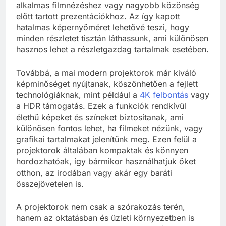
alkalmas filmnézéshez vagy nagyobb közönség
előtt tartott prezentációkhoz. Az így kapott
hatalmas képernyőméret lehetővé teszi, hogy
minden részletet tisztán láthassunk, ami különösen
hasznos lehet a részletgazdag tartalmak esetében.
Továbbá, a mai modern projektorok már kiváló
képminőséget nyújtanak, köszönhetően a fejlett
technológiáknak, mint például a
4K felbontás
vagy
a HDR támogatás. Ezek a funkciók rendkívül
élethű képeket és színeket biztosítanak, ami
különösen fontos lehet, ha filmeket nézünk, vagy
grafikai tartalmakat jelenítünk meg. Ezen felül a
projektorok általában kompaktak és könnyen
hordozhatóak, így bármikor használhatjuk őket
otthon, az irodában vagy akár egy baráti
összejövetelen is.
A projektorok nem csak a szórakozás terén,
hanem az oktatásban és üzleti környezetben is