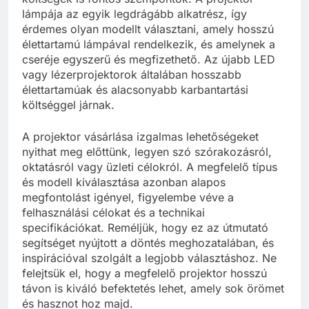
lámpája az egyik legdrágább alkatrész, így
érdemes olyan modellt választani, amely hosszú
élettartamú lámpával rendelkezik, és amelynek a
cseréje egyszerű és megfizethető. Az újabb LED
vagy lézerprojektorok általában hosszabb
élettartamúak és alacsonyabb karbantartási
költséggel járnak.
A projektor vásárlása izgalmas lehetőségeket
nyithat meg előttünk, legyen szó szórakozásról,
oktatásról vagy üzleti célokról. A megfelelő típus
és modell kiválasztása azonban alapos
megfontolást igényel, figyelembe véve a
felhasználási célokat és a technikai
specifikációkat. Reméljük, hogy ez az útmutató
segítséget nyújtott a döntés meghozatalában, és
inspirációval szolgált a legjobb választáshoz. Ne
felejtsük el, hogy a megfelelő projektor hosszú
távon is kiváló befektetés lehet, amely sok örömet
és hasznot hoz majd.