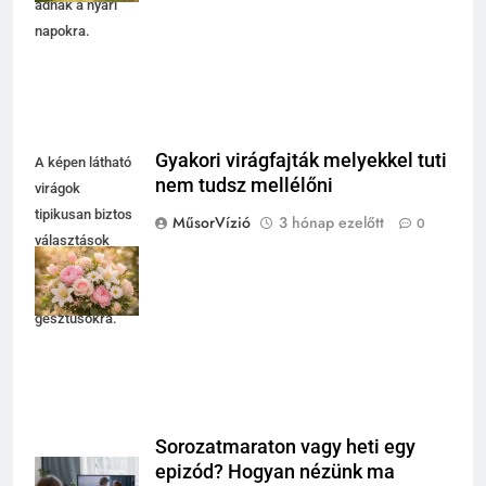
adnak a nyári
napokra.
Gyakori virágfajták melyekkel tuti
A képen látható
nem tudsz mellélőni
virágok
tipikusan biztos
MűsorVízió
3 hónap ezelőtt
0
választások
ünnepi és
hétköznapi
gesztusokra.
Sorozatmaraton vagy heti egy
epizód? Hogyan nézünk ma