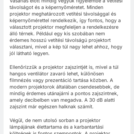
Vásárlás előtt mindig vegyük figyelembe a vetítési
távolságot és a képernyőméretet. Minden
projektor meghatározott vetítési távolsággal és
képernyőmérettel rendelkezik, így fontos, hogy a
választott projektor megfeleljen a rendelkezésre
álló térnek. Például egy kis szobában nem
érdemes hosszú vetítési távolságú projektort
választani, mivel a kép túl nagy lehet ahhoz, hogy
jól látható legyen.
Ellenőrizzük a projektor zajszintjét is, mivel a túl
hangos ventilátor zavaró lehet, különösen
filmnézés vagy prezentáció tartása közben. A
modern projektorok általában csendesebbek, de
mindig érdemes utánajárni a pontos zajszintnek,
amely decibelben van megadva. A 30 dB alatti
zajszint már egészen halknak számít.
Végül, de nem utolsó sorban a projektor
lámpájának élettartama és a karbantartási
költségek is fontos szempontok. A projektor