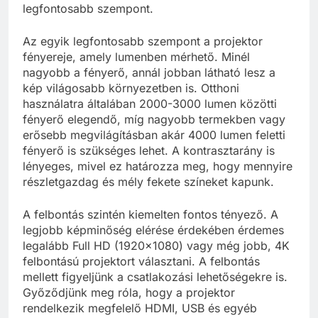
legfontosabb szempont.
Az egyik legfontosabb szempont a projektor
fényereje, amely lumenben mérhető. Minél
nagyobb a fényerő, annál jobban látható lesz a
kép világosabb környezetben is. Otthoni
használatra általában 2000-3000 lumen közötti
fényerő elegendő, míg nagyobb termekben vagy
erősebb megvilágításban akár 4000 lumen feletti
fényerő is szükséges lehet. A kontrasztarány is
lényeges, mivel ez határozza meg, hogy mennyire
részletgazdag és mély fekete színeket kapunk.
A felbontás szintén kiemelten fontos tényező. A
legjobb képminőség elérése érdekében érdemes
legalább Full HD (1920×1080) vagy még jobb, 4K
felbontású projektort választani. A felbontás
mellett figyeljünk a csatlakozási lehetőségekre is.
Győződjünk meg róla, hogy a projektor
rendelkezik megfelelő HDMI, USB és egyéb