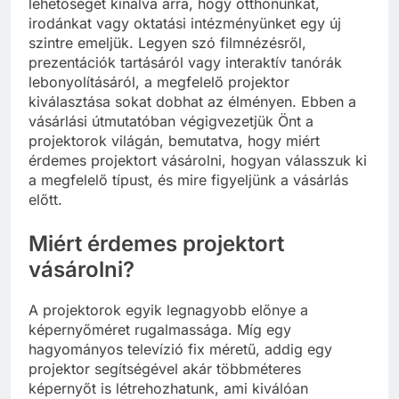
lehetőséget kínálva arra, hogy otthonunkat,
irodánkat vagy oktatási intézményünket egy új
szintre emeljük. Legyen szó filmnézésről,
prezentációk tartásáról vagy interaktív tanórák
lebonyolításáról, a megfelelő projektor
kiválasztása sokat dobhat az élményen. Ebben a
vásárlási útmutatóban végigvezetjük Önt a
projektorok világán, bemutatva, hogy miért
érdemes projektort vásárolni, hogyan válasszuk ki
a megfelelő típust, és mire figyeljünk a vásárlás
előtt.
Miért érdemes projektort
vásárolni?
A projektorok egyik legnagyobb előnye a
képernyőméret rugalmassága. Míg egy
hagyományos televízió fix méretű, addig egy
projektor segítségével akár többméteres
képernyőt is létrehozhatunk, ami kiválóan