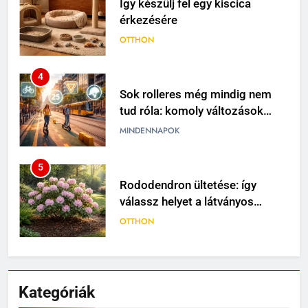
4
Sok rolleres még mindig nem
tud róla: komoly változások
jöhetnek a közlekedési
MINDENNAPOK
szabályokban
5
Rododendron ültetése: így
válassz helyet a látványos
virágzáshoz
OTTHON
6
Visszatérő álmok: miért jelenhet
meg ugyanaz a történet újra és
újra?
MINDENNAPOK
Kategóriák
7