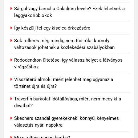
Sárgul vagy barnul a Caladium levele? Ezek lehetnek a
leggyakoribb okok
Így készülj fel egy kiscica érkezésére
Sok rolleres még mindig nem tud róla: komoly
változások jöhetnek a közlekedési szabályokban
Rododendron ültetése: így válassz helyet a látványos
virágzáshoz
Visszatérő álmok: miért jelenhet meg ugyanaz a
történet újra és újra?
Travertin burkolat időtállósága, miért nem megy ki a
divatból?
Skechers szandál gyerekeknek: könnyű, kényelmes
választás nyári napokra
Miket ültess napos kertbe?