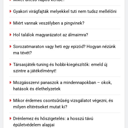
5
Rododendron ültetése: így
Gyakori virágfajták melyekkel tuti nem tudsz mellélőni
válassz helyet a látványos
virágzáshoz
Miért vannak veszélyben a pingvinek?
OTTHON
Hol találok magyarázatot az álmaimra?
6
Sorozatmaraton vagy heti egy epizód? Hogyan nézünk
Visszatérő álmok: miért jelenhet
ma tévét?
meg ugyanaz a történet újra és
újra?
MINDENNAPOK
Társasjáték-tuning és hobbi-kiegészítők: emeld új
szintre a játékélményt!
7
Mozgásszervi panaszok a mindennapokban – okok,
Travertin burkolat időtállósága,
hatások és élethelyzetek
miért nem megy ki a divatból?
OTTHON
Mikor érdemes csontsűrűség vizsgálatot végezni, és
milyen eltéréseket mutat ki?
8
Drénlemez és hőszigetelés: a hosszú távú
Skechers szandál gyerekeknek:
épületvédelem alapjai