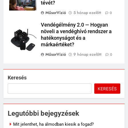
tévét?
MűsorVízió
5 hónap ezelőtt
0
Vendégélmény 2.0 — Hogyan
növeli a vendéghívó rendszer a
hatékonyságot és a
márkaértéket?
MűsorVízió
9 hónap ezelőtt
0
Keresés
KERESÉS
Legutóbbi bejegyzések
Mit jelenthet, ha álmodban kiesik a fogad?