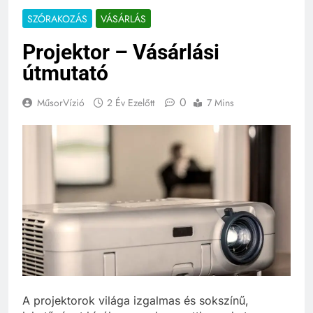
SZÓRAKOZÁS
VÁSÁRLÁS
Projektor – Vásárlási
útmutató
0
MűsorVízió
2 Év Ezelőtt
7 Mins
A projektorok világa izgalmas és sokszínű,