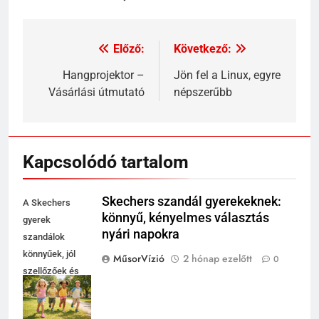
Előző:
Következő:
Bejegyzés
navigáció
Hangprojektor –
Jön fel a Linux, egyre
Vásárlási útmutató
népszerűbb
Kapcsolódó tartalom
Skechers szandál gyerekeknek:
A Skechers
könnyű, kényelmes választás
gyerek
nyári napokra
szandálok
könnyűek, jól
MűsorVízió
2 hónap ezelőtt
0
szellőzőek és
vidám
megjelenést