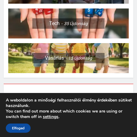
leggyakoribb okok
OTTHON
3
Tech
35
Újdonság
Így készülj fel egy kiscica
érkezésére
OTTHON
Vásárlás
15
Újdonság
4
Sok rolleres még mindig nem
tud róla: komoly változások
jöhetnek a közlekedési
MINDENNAPOK
szabályokban
Adatkezelési tájékoztató
A weboldalon a minőségi felhasználói élmény érdekében sütiket
5
használunk.
Rododendron ültetése: így
You can find out more about which cookies we are using or
Műsorvízió 2026. Powered By
.
válassz helyet a látványos
BlazeThemes
switch them off in
settings
.
virágzáshoz
OTTHON
Elfogad