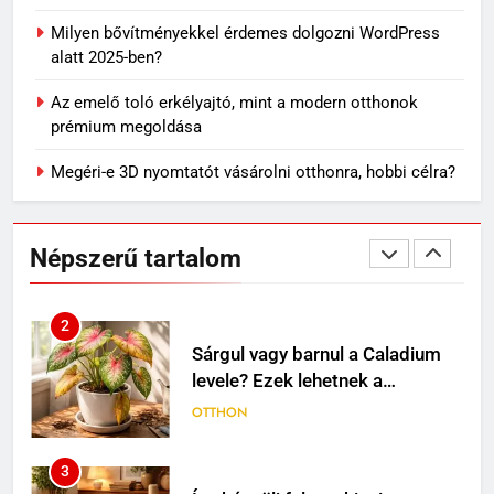
könnyű, kényelmes választás
nyári napokra
Milyen bővítményekkel érdemes dolgozni WordPress
VÁSÁRLÁS
alatt 2025-ben?
1
Az emelő toló erkélyajtó, mint a modern otthonok
Mit jelenthet, ha álmodban
prémium megoldása
kiesik a fogad?
Megéri-e 3D nyomtatót vásárolni otthonra, hobbi célra?
MINDENNAPOK
2
Népszerű tartalom
Sárgul vagy barnul a Caladium
levele? Ezek lehetnek a
leggyakoribb okok
OTTHON
3
Így készülj fel egy kiscica
érkezésére
OTTHON